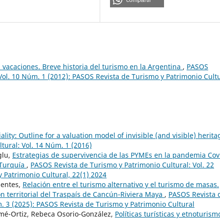
compartir
s vacaciones. Breve historia del turismo en la Argentina
,
PASOS
Vol. 10 Núm. 1 (2012): PASOS Revista de Turismo y Patrimonio Cult
lity: Outline for a valuation model of invisible (and visible) herit
tural: Vol. 14 Núm. 1 (2016)
glu,
Estrategias de supervivencia de las PYMEs en la pandemia Cov
 Turquía
,
PASOS Revista de Turismo y Patrimonio Cultural: Vol. 22
 Patrimonio Cultural, 22(1) 2024
uentes,
Relación entre el turismo alternativo y el turismo de masas.
ión territorial del Traspaís de Cancún-Riviera Maya
,
PASOS Revista 
m. 3 (2025): PASOS Revista de Turismo y Patrimonio Cultural
é-Ortiz, Rebeca Osorio-González,
Políticas turísticas y etnoturism