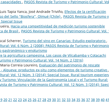
de capacidades
,
PASOS Revista de Turismo y Patrimonio Cultural: Vol
Luis Tapia Yanca, José Andrade Triviño,
Efectos de la certificación
aso del Sello “Biosfera”, Olmué (Chile)
,
PASOS Revista de Turismo y
 Special Issue
ueira,
Hacia una competitividad de medición turismo sostenible
ca de Brasil
,
PASOS Revista de Turismo y Patrimonio Cultural: Vol. 
scal Scherrer,
Turismo del vino en Canarias: Estudio exploratorio
,
tural: Vol. 6 Núm. 2 (2008): PASOS Revista de Turismo y Patrimoni
smo gastronómico y enoturismo
 de la agricultura campesina. Los casos de Vilcabamba y Cotacachi
rismo y Patrimonio Cultural: Vol. 14 Núm. 2 (2016)
 Maria Correia Loureiro,
Evaluación del patrimonio de rescate
 - Alqueva: productos ex-situ como elementos de turismo creativo
,
ural: Vol. 12 Núm. 3 (2014): Special Issue. Rural tourism experien
y Turismo: Vinculación de la Gastronomía Local y el Turismo Rural:
ista de Turismo y Patrimonio Cultural: Vol. 12 Núm. 3 (2014): Spec
19
20
21
22
23
24
25
26
27
28
29
30
31
32
33
34
35
36
37
38
39
40
4