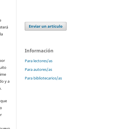
e
Enviar un artículo
eterá
la
Información
por
Para lectores/as
uito
Para autores/as
time
Para bibliotecarios/as
do y a
.
 que
 o
er
 nuevo