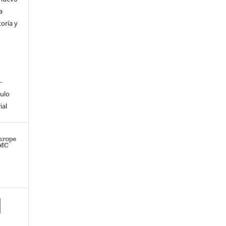
a
toría y
-
culo
ial