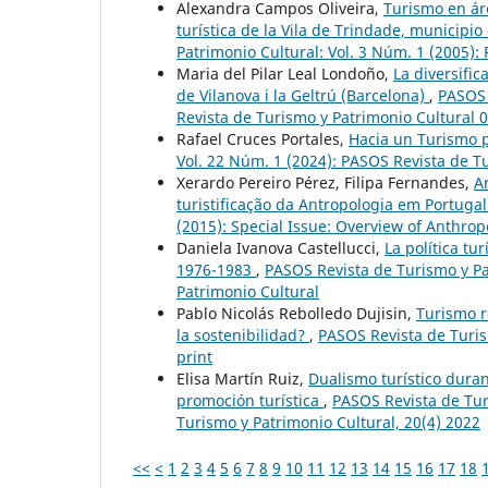
Alexandra Campos Oliveira,
Turismo en áre
turística de la Vila de Trindade, municipio 
Patrimonio Cultural: Vol. 3 Núm. 1 (2005):
Maria del Pilar Leal Londoño,
La diversific
de Vilanova i la Geltrú (Barcelona)
,
PASOS 
Revista de Turismo y Patrimonio Cultural 0
Rafael Cruces Portales,
Hacia un Turismo p
Vol. 22 Núm. 1 (2024): PASOS Revista de Tu
Xerardo Pereiro Pérez, Filipa Fernandes,
A
turistificação da Antropologia em Portuga
(2015): Special Issue: Overview of Anthro
Daniela Ivanova Castellucci,
La política tu
1976-1983
,
PASOS Revista de Turismo y Pa
Patrimonio Cultural
Pablo Nicolás Rebolledo Dujisin,
Turismo r
la sostenibilidad?
,
PASOS Revista de Turism
print
Elisa Martín Ruiz,
Dualismo turístico duran
promoción turística
,
PASOS Revista de Tur
Turismo y Patrimonio Cultural, 20(4) 2022
<<
<
1
2
3
4
5
6
7
8
9
10
11
12
13
14
15
16
17
18