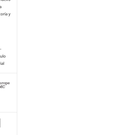
a
toría y
-
culo
ial