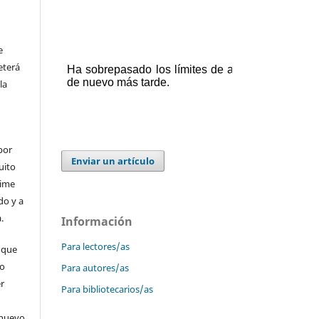
e
eterá
la
por
Enviar un artículo
uito
time
do y a
.
Información
Para lectores/as
 que
 o
Para autores/as
er
Para bibliotecarios/as
 nuevo