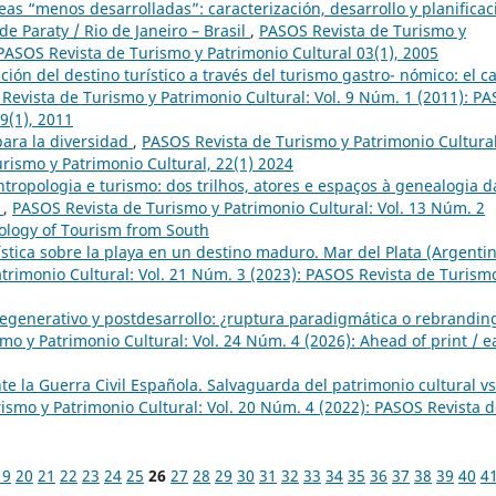
as “menos desarrolladas”: caracterización, desarrollo y planificac
de Paraty / Rio de Janeiro – Brasil
,
PASOS Revista de Turismo y
 PASOS Revista de Turismo y Patrimonio Cultural 03(1), 2005
ación del destino turístico a través del turismo gastro- nómico: el c
Revista de Turismo y Patrimonio Cultural: Vol. 9 Núm. 1 (2011): P
9(1), 2011
ara la diversidad
,
PASOS Revista de Turismo y Patrimonio Cultural
rismo y Patrimonio Cultural, 22(1) 2024
ntropologia e turismo: dos trilhos, atores e espaços à genealogia d
l
,
PASOS Revista de Turismo y Patrimonio Cultural: Vol. 13 Núm. 2
pology of Tourism from South
rística sobre la playa en un destino maduro. Mar del Plata (Argentin
trimonio Cultural: Vol. 21 Núm. 3 (2023): PASOS Revista de Turism
egenerativo y postdesarrollo: ¿ruptura paradigmática o rebrandin
o y Patrimonio Cultural: Vol. 24 Núm. 4 (2026): Ahead of print / e
te la Guerra Civil Española. Salvaguarda del patrimonio cultural vs
ismo y Patrimonio Cultural: Vol. 20 Núm. 4 (2022): PASOS Revista 
19
20
21
22
23
24
25
26
27
28
29
30
31
32
33
34
35
36
37
38
39
40
4