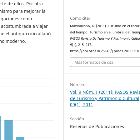
te de ellos. Por otra
anismo para mejorar la
Cómo citar
ligaciones como
a acostumbrada a viajar
Maximiliano, K. (2011). Turismo en el reco
del tiempo. Turismo en el umbral del Tiem
e el antiguo ocio allanó
PASOS Revista De Turismo Y Patrimonio Cultur
smo moderno.
9
(1), 215–217.
https://doi.org/10.25145/j.pasos.2011.09.0
Más formatos de cita
Número
Vol. 9 Núm. 1 (2011): PASOS Revi
de Turismo y Patrimonio Cultural
09(1), 2011
Sección
Reseñas de Publicaciones