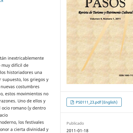
stán inextricablemente
 muy difícil de
los historiadores una
 supuesto, los griegos y
r nuevas costumbres
go, estos movimientos no
azones. Uno de ellos y
PS0111_23.pdf (English)
l ocio romano (y dentro
acio
oderno, los festivales
Publicado
nor a cierta divinidad y
2011-01-18