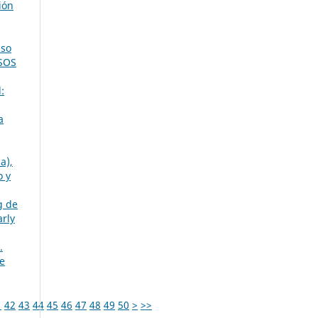
ión
aso
ASOS
:
a
a),
o y
g de
arly
.
de
1
42
43
44
45
46
47
48
49
50
>
>>