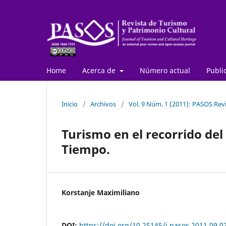
Home
Acerca de
Número actual
Publi
Inicio
/
Archivos
/
Vol. 9 Núm. 1 (2011): PASOS Revi
Turismo en el recorrido del
Tiempo.
Korstanje Maximiliano
DOI:
https://doi.org/10.25145/j.pasos.2011.09.0