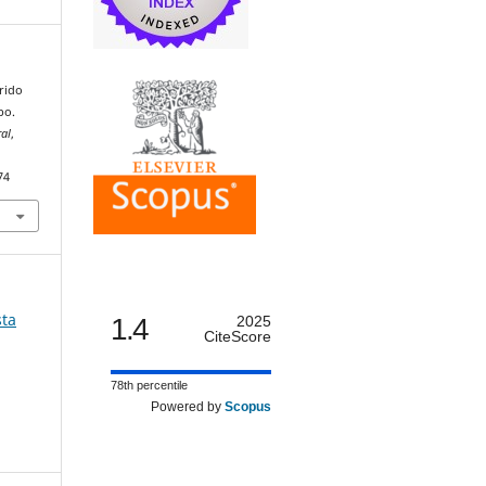
rrido
po.
al
,
74
sta
1.4
2025
CiteScore
78th percentile
Powered by
Scopus