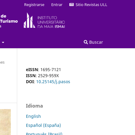
Registrarse
Entrar
Sitio Revistas ULL
a
Buscar
nes
eISSN
: 1695-7121
ISSN
: 2529-959X
DOI
:
10.25145/j.pasos
Idioma
English
Español (España)
Português (Brasil)