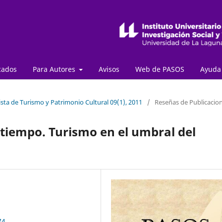
cados
Para Autores
Avisos
Web de PASOS
Ayud
sta de Turismo y Patrimonio Cultural 09(1), 2011
/
Reseñas de Publicacio
 tiempo. Turismo en el umbral del
74