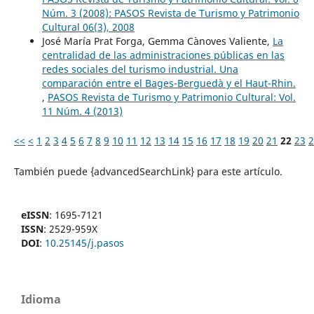
Núm. 3 (2008): PASOS Revista de Turismo y Patrimonio
Cultural 06(3), 2008
José María Prat Forga, Gemma Cànoves Valiente,
La
centralidad de las administraciones públicas en las
redes sociales del turismo industrial. Una
comparación entre el Bages-Berguedà y el Haut-Rhin.
,
PASOS Revista de Turismo y Patrimonio Cultural: Vol.
11 Núm. 4 (2013)
<<
<
1
2
3
4
5
6
7
8
9
10
11
12
13
14
15
16
17
18
19
20
21
22
23
2
También puede {advancedSearchLink} para este artículo.
eISSN
: 1695-7121
ISSN
: 2529-959X
DOI
:
10.25145/j.pasos
Idioma