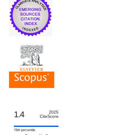
1.4
2025
CiteScore
78th percentile