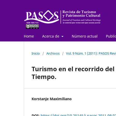
Home
Acerca de
Número actual
Publi
Inicio
/
Archivos
/
Vol. 9 Núm. 1 (2011): PASOS Revi
Turismo en el recorrido del
Tiempo.
Korstanje Maximiliano
DOI:
https://doi.org/10.25145/j.pasos.2011.09.0