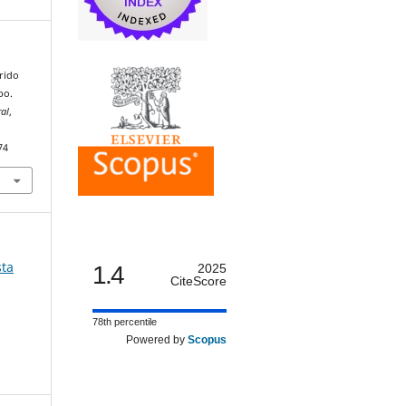
rrido
po.
al
,
74
sta
1.4
2025
CiteScore
78th percentile
Powered by
Scopus