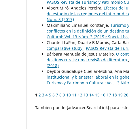
PASOS Revista de Turismo y Patrimonio Cul
Albert Miró, Ángeles Pereira,
Efectos del u
de estudio de las regiones del interior de
Núm. 3 (2017)
Maximiliano Emanuel Korstanje,
Turismo y
conflictos en la definición de un destino t
Cultural: Vol. 13 Núm. 2 (2015): Special I
Chantell LaPan, Duarte B Morais, Carla Bar
comparative study
,
PASOS Revista de Turi
Bárbara Manuela de Jesus Mateiro,
O cont
destinos rurais: uma revisão da literatura
(2018)
Deybbi Guadalupe Cuéllar-Molina, Ana Ma
institucional y bienestar laboral en la go
Turismo y Patrimonio Cultural: Vol. 13 Núm
1
2
3
4
5
6
7
8
9
10
11
12
13
14
15
16
17
18
19
20
También puede {advancedSearchLink} para este 