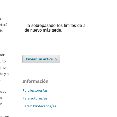
e
eterá
la
por
Enviar un artículo
uito
time
do y a
.
Información
Para lectores/as
 que
 o
Para autores/as
er
Para bibliotecarios/as
 nuevo