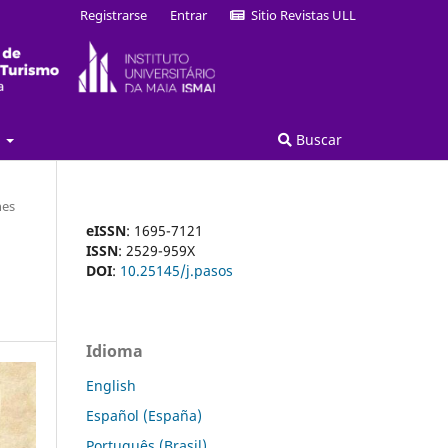
Registrarse
Entrar
Sitio Revistas ULL
a
Buscar
nes
eISSN
: 1695-7121
ISSN
: 2529-959X
DOI
:
10.25145/j.pasos
Idioma
English
Español (España)
Português (Brasil)