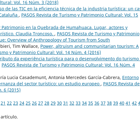
tural: Vol. 16 Núm. 3 (2018)
so de las TIC en la eficiencia técnica de la industria turística: un c
 Cataluña
,
PASOS Revista de Turismo y Patrimonio Cultural: Vol. 15
 Patrimonio en la Quebrada de Humahuaca. Lugar, actores y
urístico. Claudia Troncoso.
,
PASOS Revista de Turismo y Patrimonio
ssue: Overview of Anthropology of Tourism from South
bieri, Tim Wallace,
Power, altruism and communitarian tourism: A
smo y Patrimonio Cultural: Vol. 14 Núm. 4 (2016)
ributo da experiência turística para o desenvolvimento do turismo
,
PASOS Revista de Turismo y Patrimonio Cultural: Vol. 16 Núm. 4
ría Lucia Casademunt, Antonia Mercedes García-Cabrera,
Entorno
bernanza del sector turístico: un estudio europeo
,
PASOS Revista de
. 6 (2015)
21
22
23
24
25
26
27
28
29
30
31
32
33
34
35
36
37
38
39
40
41
42
artículo.