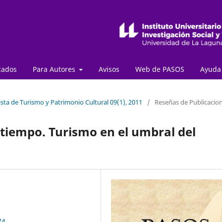
cados
Para Autores
Avisos
Web de PASOS
Ayud
sta de Turismo y Patrimonio Cultural 09(1), 2011
/
Reseñas de Publicacio
 tiempo. Turismo en el umbral del
74