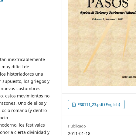
stán inextricablemente
 muy difícil de
los historiadores una
 supuesto, los griegos y
r nuevas costumbres
go, estos movimientos no
azones. Uno de ellos y
PS0111_23.pdf (English)
l ocio romano (y dentro
acio
oderno, los festivales
Publicado
nor a cierta divinidad y
2011-01-18