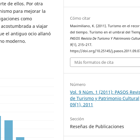
te de ellos. Por otra
anismo para mejorar la
Cómo citar
ligaciones como
a acostumbrada a viajar
Maximiliano, K. (2011). Turismo en el reco
del tiempo. Turismo en el umbral del Tiem
e el antiguo ocio allanó
PASOS Revista De Turismo Y Patrimonio Cultur
smo moderno.
9
(1), 215–217.
https://doi.org/10.25145/j.pasos.2011.09.0
Más formatos de cita
Número
Vol. 9 Núm. 1 (2011): PASOS Revi
de Turismo y Patrimonio Cultural
09(1), 2011
Sección
Reseñas de Publicaciones