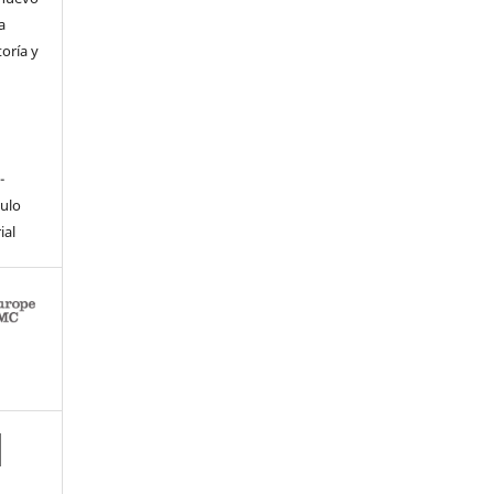
a
toría y
-
culo
ial