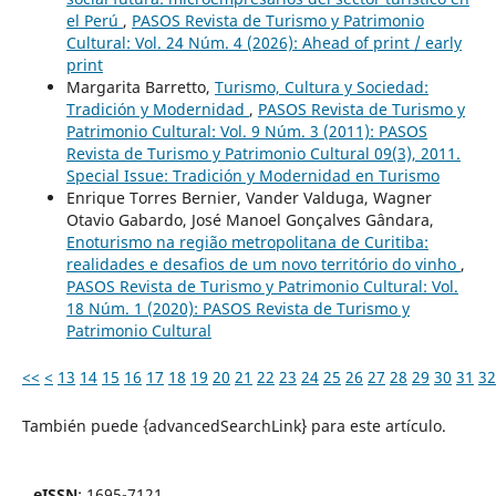
el Perú
,
PASOS Revista de Turismo y Patrimonio
Cultural: Vol. 24 Núm. 4 (2026): Ahead of print / early
print
Margarita Barretto,
Turismo, Cultura y Sociedad:
Tradición y Modernidad
,
PASOS Revista de Turismo y
Patrimonio Cultural: Vol. 9 Núm. 3 (2011): PASOS
Revista de Turismo y Patrimonio Cultural 09(3), 2011.
Special Issue: Tradición y Modernidad en Turismo
Enrique Torres Bernier, Vander Valduga, Wagner
Otavio Gabardo, José Manoel Gonçalves Gândara,
Enoturismo na região metropolitana de Curitiba:
realidades e desafios de um novo território do vinho
,
PASOS Revista de Turismo y Patrimonio Cultural: Vol.
18 Núm. 1 (2020): PASOS Revista de Turismo y
Patrimonio Cultural
<<
<
13
14
15
16
17
18
19
20
21
22
23
24
25
26
27
28
29
30
31
32
También puede {advancedSearchLink} para este artículo.
eISSN
: 1695-7121