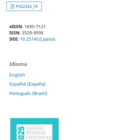
PS22324_14
eISSN
: 1695-7121
ISSN
: 2529-959X
DOI
:
10.25145/j.pasos
Idioma
English
Español (España)
Português (Brasil)