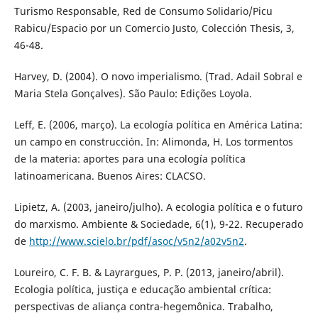
Turismo Responsable, Red de Consumo Solidario/Picu
Rabicu/Espacio por un Comercio Justo, Colección Thesis, 3,
46-48.
Harvey, D. (2004). O novo imperialismo. (Trad. Adail Sobral e
Maria Stela Gonçalves). São Paulo: Edições Loyola.
Leff, E. (2006, março). La ecología política en América Latina:
un campo en construcción. In: Alimonda, H. Los tormentos
de la materia: aportes para una ecología política
latinoamericana. Buenos Aires: CLACSO.
Lipietz, A. (2003, janeiro/julho). A ecologia política e o futuro
do marxismo. Ambiente & Sociedade, 6(1), 9-22. Recuperado
de
http://www.scielo.br/pdf/asoc/v5n2/a02v5n2
.
Loureiro, C. F. B. & Layrargues, P. P. (2013, janeiro/abril).
Ecologia política, justiça e educação ambiental crítica:
perspectivas de aliança contra-hegemônica. Trabalho,