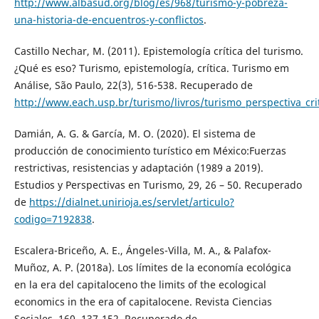
http://www.albasud.org/blog/es/968/turismo-y-pobreza-
una-historia-de-encuentros-y-conflictos
.
Castillo Nechar, M. (2011). Epistemología crítica del turismo.
¿Qué es eso? Turismo, epistemología, crítica. Turismo em
Análise, São Paulo, 22(3), 516-538. Recuperado de
http://www.each.usp.br/turismo/livros/turismo_perspectiva_cr
Damián, A. G. & García, M. O. (2020). El sistema de
producción de conocimiento turístico em México:Fuerzas
restrictivas, resistencias y adaptación (1989 a 2019).
Estudios y Perspectivas en Turismo, 29, 26 – 50. Recuperado
de
https://dialnet.unirioja.es/servlet/articulo?
codigo=7192838
.
Escalera-Briceño, A. E., Ángeles-Villa, M. A., & Palafox-
Muñoz, A. P. (2018a). Los límites de la economía ecológica
en la era del capitaloceno the limits of the ecological
economics in the era of capitalocene. Revista Ciencias
Sociales, 160, 137-152. Recuperado de