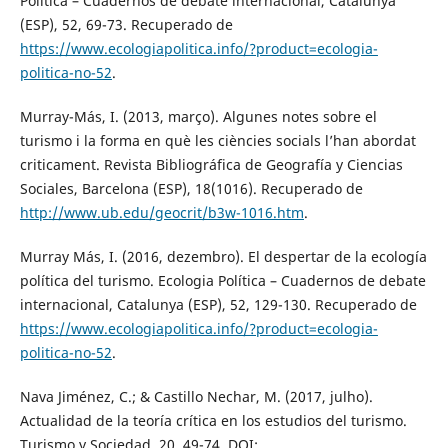
Política – Cuadernos de debate internacional, Catalunya
(ESP), 52, 69-73. Recuperado de
https://www.ecologiapolitica.info/?product=ecologia-
politica-no-52
.
Murray-Más, I. (2013, março). Algunes notes sobre el
turismo i la forma en què les ciències socials l’han abordat
criticament. Revista Bibliográfica de Geografía y Ciencias
Sociales, Barcelona (ESP), 18(1016). Recuperado de
http://www.ub.edu/geocrit/b3w-1016.htm
.
Murray Más, I. (2016, dezembro). El despertar de la ecología
política del turismo. Ecologia Política – Cuadernos de debate
internacional, Catalunya (ESP), 52, 129-130. Recuperado de
https://www.ecologiapolitica.info/?product=ecologia-
politica-no-52
.
Nava Jiménez, C.; & Castillo Nechar, M. (2017, julho).
Actualidad de la teoría crítica en los estudios del turismo.
Turismo y Sociedad, 20, 49-74. DOI: