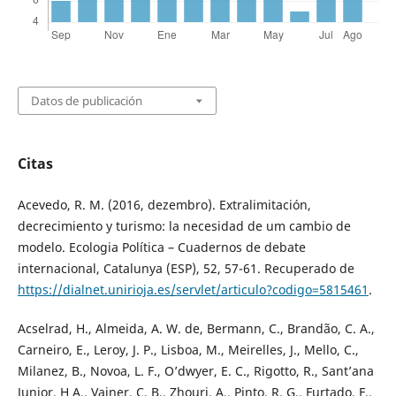
Datos de publicación
Citas
Acevedo, R. M. (2016, dezembro). Extralimitación,
decrecimiento y turismo: la necesidad de um cambio de
modelo. Ecologia Política – Cuadernos de debate
internacional, Catalunya (ESP), 52, 57-61. Recuperado de
https://dialnet.unirioja.es/servlet/articulo?codigo=5815461
.
Acselrad, H., Almeida, A. W. de, Bermann, C., Brandão, C. A.,
Carneiro, E., Leroy, J. P., Lisboa, M., Meirelles, J., Mello, C.,
Milanez, B., Novoa, L. F., O’dwyer, E. C., Rigotto, R., Sant’ana
Junior, H A., Vainer, C. B., Zhouri, A., Pinto, R. G., Furtado, F.,