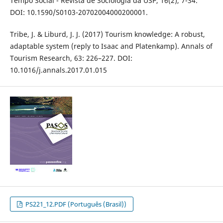
Tempo Social - Revista de Sociologia da USP, 16(2), 7-34.
DOI: 10.1590/S0103-20702004000200001.
Tribe, J. & Liburd, J. J. (2017) Tourism knowledge: A robust,
adaptable system (reply to Isaac and Platenkamp). Annals of
Tourism Research, 63: 226–227. DOI:
10.1016/j.annals.2017.01.015
PS221_12.PDF (Português (Brasil))