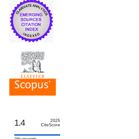
1.4
2025
CiteScore
78th percentile