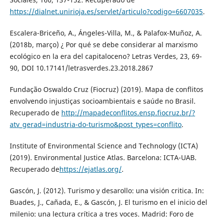
https://dialnet.unirioja.es/servlet/articulo?codigo=6607035
.
Escalera-Briceño, A., Ángeles-Villa, M., & Palafox-Muñoz, A.
(2018b, março) ¿ Por qué se debe considerar al marxismo
ecológico en la era del capitaloceno? Letras Verdes, 23, 69-
90, DOI 10.17141/letrasverdes.23.2018.2867
Fundação Oswaldo Cruz (Fiocruz) (2019). Mapa de conflitos
envolvendo injustiças socioambientais e saúde no Brasil.
Recuperado de
http://mapadeconflitos.ensp.fiocruz.br/?
atv_gerad=industria-do-turismo&post_types=conflito
.
Institute of Environmental Science and Technology (ICTA)
(2019). Environmental Justice Atlas. Barcelona: ICTA-UAB.
Recuperado de
https://ejatlas.org/
.
Gascón, J. (2012). Turismo y desarollo: una visión critica. In:
Buades, J., Cañada, E., & Gascón, J. El turismo en el inicio del
milenio: una lectura crítica a tres voces. Madrid: Foro de