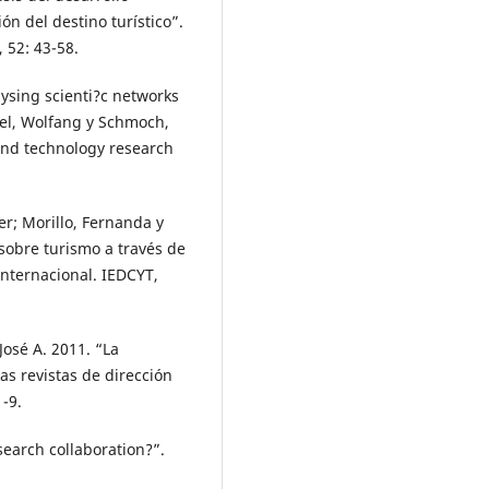
ión del destino turístico”.
 52: 43-58.
ysing scienti?c networks
el, Wolfang y Schmoch,
 and technology research
er; Morillo, Fernanda y
sobre turismo a través de
internacional. IEDCYT,
osé A. 2011. “La
as revistas de dirección
1-9.
esearch collaboration?”.