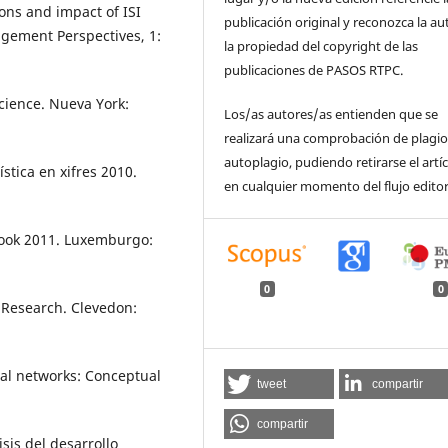
ons and impact of ISI
publicación original y reconozca la au
agement Perspectives, 1:
la propiedad del copyright de las
publicaciones de PASOS RTPC.
 Science. Nueva York:
Los/as autores/as entienden que se
realizará una comprobación de plagio
autoplagio, pudiendo retirarse el artí
stica en xifres 2010.
en cualquier momento del flujo editor
rbook 2011. Luxemburgo:
0
0
 Research. Clevedon:
ial networks: Conceptual
tweet
compartir
compartir
sis del desarrollo