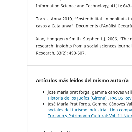
Information Science and Technology, 41(1): 643
Torres, Anna 2010. “Sostenibilitat i modalitats tu
casos a Catalunya”. Documents d’Anàlisi Geogràf
Xiao, Honggen y Smith, Stephen L.J. 2006. “The 
research: Insights from a social sciences journa
Research, 33(2): 490-507.
Artículos más leídos del mismo autor/a
jose maria prat forga, gemma cànoves val
Historia de los Judíos (Girona)
,
PASOS Revi
José María Prat Forga, Gemma Cànoves Va
sociales del turismo industrial. Una comp
Turismo y Patrimonio Cultural: Vol. 11 Núm