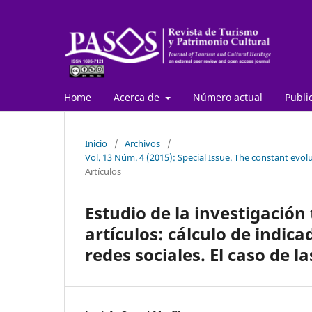
Home
Acerca de
Número actual
Publi
Inicio
/
Archivos
/
Vol. 13 Núm. 4 (2015): Special Issue. The constant evo
Artículos
Estudio de la investigación 
artículos: cálculo de indica
redes sociales. El caso de 