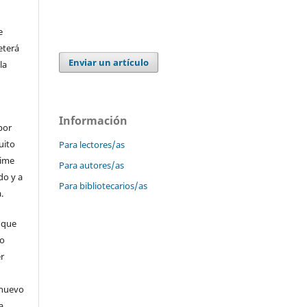
e
eterá
Enviar un artículo
la
Información
por
uito
Para lectores/as
time
Para autores/as
do y a
Para bibliotecarios/as
.
 que
 o
er
 nuevo
a