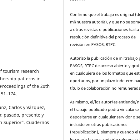
Confirmo que el trabajo es original (d
mi/nuestra autoría), y que no se som
a otras revistas o publicaciones hasta 
resolución definitiva del proceso de
revisión en PASOS, RTPC.
Autorizo la publicación de mi trabajo 
PASOS, RTPC de acceso abierto y grat
of tourism research
en cualquiera de los formatos que es
thorship patterns in
oportunos, por un plazo indetermina
Proceedings of the 20th
título de colaboración no remunerada
151–174.
Asimismo, el/los autor/es entiende/n
Sanz, Carlos y Vázquez,
el trabajo publicado podrá vincularse
a: pasado, presente y
depositarse en cualquier servidor o s
ón Superior”. Cuadernos
incluido en otras publicaciones
(republicación), siempre y cuando el
lugar y/o la nueva edición referencie l