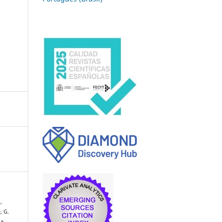
,
, G.
 a