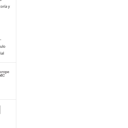
toría y
-
culo
ial