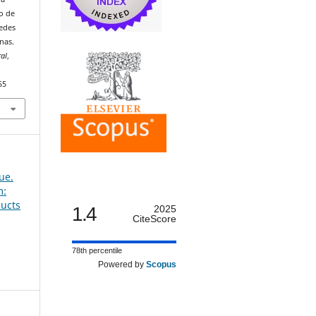
lo de
redes
anas.
al
,
55
ue.
m:
ducts
1.4
2025
CiteScore
78th percentile
Powered by
Scopus