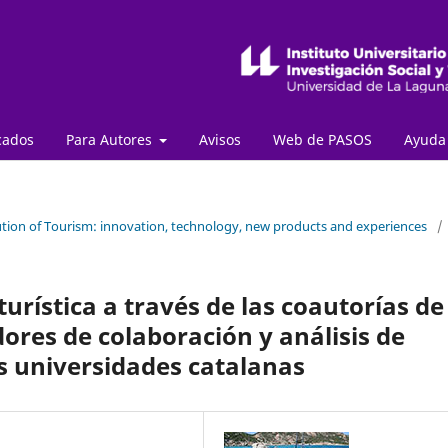
cados
Para Autores
Avisos
Web de PASOS
Ayud
lution of Tourism: innovation, technology, new products and experiences
/
turística a través de las coautorías de
dores de colaboración y análisis de
las universidades catalanas