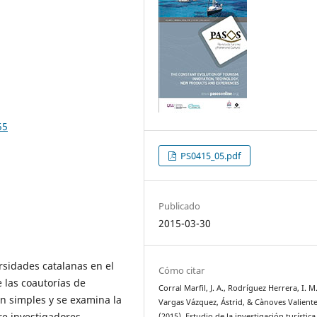
55
PS0415_05.pdf
Publicado
2015-03-30
ersidades catalanas en el
Cómo citar
 las coautorías de
Corral Marfil, J. A., Rodríguez Herrera, I. M.
ón simples y se examina la
Vargas Vázquez, Ástrid, & Cànoves Valiente
re investigadores,
(2015). Estudio de la investigación turística