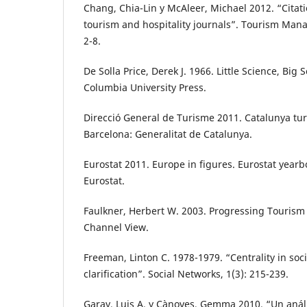
Chang, Chia-Lin y McAleer, Michael 2012. “Citati
tourism and hospitality journals”. Tourism Man
2-8.
De Solla Price, Derek J. 1966. Little Science, Big
Columbia University Press.
Direcció General de Turisme 2011. Catalunya turí
Barcelona: Generalitat de Catalunya.
Eurostat 2011. Europe in figures. Eurostat yea
Eurostat.
Faulkner, Herbert W. 2003. Progressing Tourism
Channel View.
Freeman, Linton C. 1978-1979. “Centrality in soc
clarification”. Social Networks, 1(3): 215-239.
Garay, Luis A. y Cànoves, Gemma 2010. “Un análi