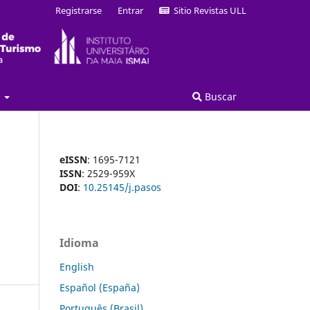
Registrarse
Entrar
Sitio Revistas ULL
a
Buscar
eISSN
: 1695-7121
ISSN
: 2529-959X
DOI
:
10.25145/j.pasos
Idioma
English
Español (España)
Português (Brasil)