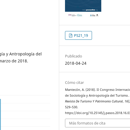
PS21_19
gía y Antropología del
Publicado
 marzo de 2018.
2018-04-24
Cómo citar
Mantecón, A. (2018). II Congreso Internaci
de Sociología y Antropología del Turismo.
Revista De Turismo Y Patrimonio Cultural
,
16
(
529–530.
https://doi.org/10.25145/j.pasos.2018.16.0
Más formatos de cita