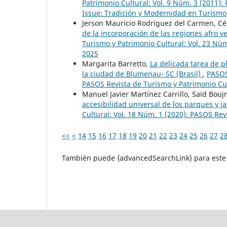
Patrimonio Cultural: Vol. 9 Núm. 3 (2011):
Issue: Tradición y Modernidad en Turismo
Jerson Mauricio Rodríguez del Carmen, Cé
de la incorporación de las regiones afro 
Turismo y Patrimonio Cultural: Vol. 23 Núm
2025
Margarita Barretto,
La delicada tarea de p
la ciudad de Blumenau- SC (Brasil)
,
PASOS
PASOS Revista de Turismo y Patrimonio Cul
Manuel Javier Martínez Carrillo, Saïd Bouj
accesibilidad universal de los parques y 
Cultural: Vol. 18 Núm. 1 (2020): PASOS Rev
<<
<
14
15
16
17
18
19
20
21
22
23
24
25
26
27
2
También puede {advancedSearchLink} para este 