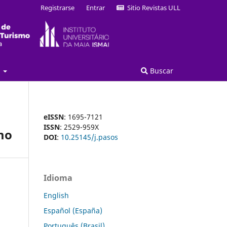
Registrarse
Entrar
Sitio Revistas ULL
a
Buscar
eISSN
: 1695-7121
ISSN
: 2529-959X
mo
DOI
:
10.25145/j.pasos
Idioma
English
Español (España)
Português (Brasil)