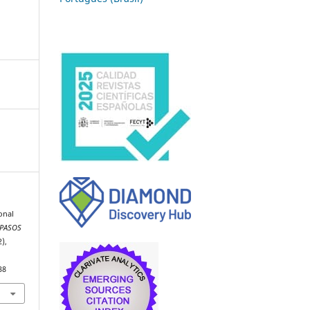
onal
PASOS
2),
38