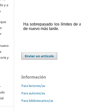
do y a
.
 que
 o
er
 nuevo
a
Enviar un artículo
toría y
Información
Para lectores/as
-
culo
Para autores/as
ial
Para bibliotecarios/as