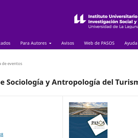
cados
Para Autores
Avisos
Web de PASOS
Ayud
a de eventos
de Sociología y Antropología del Turis
38