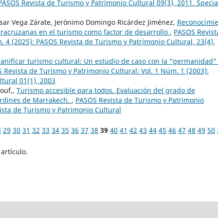
 PASOS Revista de Turismo y Patrimonio Cultural 09(3), 2011. Specia
sar Vega Zárate, Jerónimo Domingo Ricárdez Jiménez,
Reconocimi
veracruzanas en el turismo como factor de desarrollo
,
PASOS Revist
. 4 (2025): PASOS Revista de Turismo y Patrimonio Cultural, 23(4),
lanificar turismo cultural: Un estudio de caso con la “germanidad”
 Revista de Turismo y Patrimonio Cultural: Vol. 1 Núm. 1 (2003):
tural 01(1), 2003
rouf,,
Turismo accesible para todos. Evaluación del grado de
jardines de Marrakech.
,
PASOS Revista de Turismo y Patrimonio
ista de Turismo y Patrimonio Cultural
8
29
30
31
32
33
34
35
36
37
38
39
40
41
42
43
44
45
46
47
48
49
50
artículo.