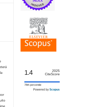
e
eterá
1.4
2025
la
CiteScore
78th percentile
Powered by
Scopus
por
uito
time