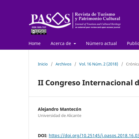
Home
Acerca de
Número actual
Publi
Inicio
/
Archivos
/
Vol. 16 Núm. 2 (2018)
/
Crónic
II Congreso Internacional 
Alejandro Mantecón
Universidad de Alicante
DOI:
https://doi.org/10.25145/j.pasos.2018.16.0