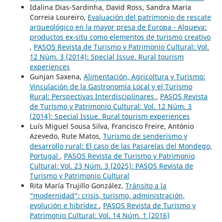
Idalina Dias-Sardinha, David Ross, Sandra Maria
Correia Loureiro,
Evaluación del patrimonio de rescate
arqueológico en la mayor presa de Europa - Alqueva:
productos ex-situ como elementos de turismo creativo
,
PASOS Revista de Turismo y Patrimonio Cultural: Vol.
12 Núm. 3 (2014): Special Issue. Rural tourism
experiences
Gunjan Saxena,
Alimentación, Agricoltura y Turismo:
Vinculación de la Gastronomía Local y el Turismo
Rural: Perspectivas Interdisciplinares
,
PASOS Revista
de Turismo y Patrimonio Cultural: Vol. 12 Núm. 3
(2014): Special Issue. Rural tourism experiences
Luís Miguel Sousa Silva, Francisco Freire, António
Azevedo, Rute Matos,
Turismo de senderismo y
desarrollo rural: El caso de las Pasarelas del Mondego,
Portugal
,
PASOS Revista de Turismo y Patrimonio
Cultural: Vol. 23 Núm. 3 (2025): PASOS Revista de
Turismo y Patrimonio Cultural
Rita María Trujillo González,
Tránsito a la
“modernidad”: crisis, turismo, administración,
evolución e hibridez
,
PASOS Revista de Turismo y
Patrimonio Cultural: Vol. 14 Núm. 1 (2016)