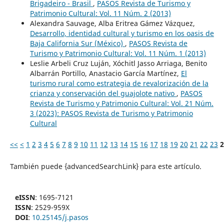
Brigadeiro - Brasil
,
PASOS Revista de Turismo y
Patrimonio Cultural: Vol. 11 Núm. 2 (2013)
Alexandra Sauvage, Alba Eritrea Gámez Vázquez,
Desarrollo, identidad cultural y turismo en los oasis de
Baja California Sur (México)
,
PASOS Revista de
Turismo y Patrimonio Cultural: Vol. 11 Núm. 1 (2013)
Leslie Arbeli Cruz Luján, Xóchitl Jasso Arriaga, Benito
Albarrán Portillo, Anastacio García Martínez,
El
turismo rural como estrategia de revalorización de la
crianza y conservación del guajolote nativo
,
PASOS
Revista de Turismo y Patrimonio Cultural: Vol. 21 Núm.
3 (2023): PASOS Revista de Turismo y Patrimonio
Cultural
<<
<
1
2
3
4
5
6
7
8
9
10
11
12
13
14
15
16
17
18
19
20
21
22
23
2
También puede {advancedSearchLink} para este artículo.
eISSN
: 1695-7121
ISSN
: 2529-959X
DOI
:
10.25145/j.pasos