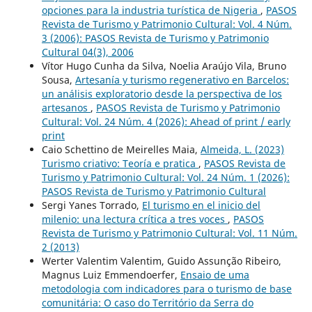
opciones para la industria turística de Nigeria
,
PASOS
Revista de Turismo y Patrimonio Cultural: Vol. 4 Núm.
3 (2006): PASOS Revista de Turismo y Patrimonio
Cultural 04(3), 2006
Vítor Hugo Cunha da Silva, Noelia Araújo Vila, Bruno
Sousa,
Artesanía y turismo regenerativo en Barcelos:
un análisis exploratorio desde la perspectiva de los
artesanos
,
PASOS Revista de Turismo y Patrimonio
Cultural: Vol. 24 Núm. 4 (2026): Ahead of print / early
print
Caio Schettino de Meirelles Maia,
Almeida, L. (2023)
Turismo criativo: Teoría e pratica
,
PASOS Revista de
Turismo y Patrimonio Cultural: Vol. 24 Núm. 1 (2026):
PASOS Revista de Turismo y Patrimonio Cultural
Sergi Yanes Torrado,
El turismo en el inicio del
milenio: una lectura crítica a tres voces
,
PASOS
Revista de Turismo y Patrimonio Cultural: Vol. 11 Núm.
2 (2013)
Werter Valentim Valentim, Guido Assunção Ribeiro,
Magnus Luiz Emmendoerfer,
Ensaio de uma
metodologia com indicadores para o turismo de base
comunitária: O caso do Território da Serra do