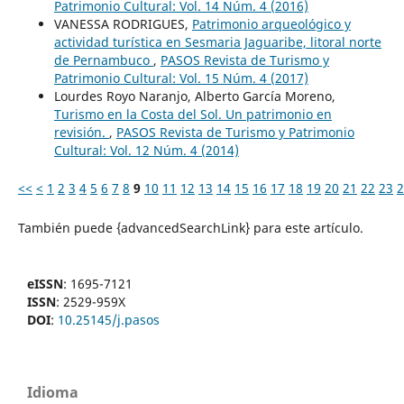
Patrimonio Cultural: Vol. 14 Núm. 4 (2016)
VANESSA RODRIGUES,
Patrimonio arqueológico y
actividad turística en Sesmaria Jaguaribe, litoral norte
de Pernambuco
,
PASOS Revista de Turismo y
Patrimonio Cultural: Vol. 15 Núm. 4 (2017)
Lourdes Royo Naranjo, Alberto García Moreno,
Turismo en la Costa del Sol. Un patrimonio en
revisión.
,
PASOS Revista de Turismo y Patrimonio
Cultural: Vol. 12 Núm. 4 (2014)
<<
<
1
2
3
4
5
6
7
8
9
10
11
12
13
14
15
16
17
18
19
20
21
22
23
2
También puede {advancedSearchLink} para este artículo.
eISSN
: 1695-7121
ISSN
: 2529-959X
DOI
:
10.25145/j.pasos
Idioma