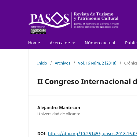
Home
Acerca de
Número actual
Publi
Inicio
/
Archivos
/
Vol. 16 Núm. 2 (2018)
/
Crónic
II Congreso Internacional 
Alejandro Mantecón
Universidad de Alicante
DOI:
https://doi.org/10.25145/j.pasos.2018.16.0