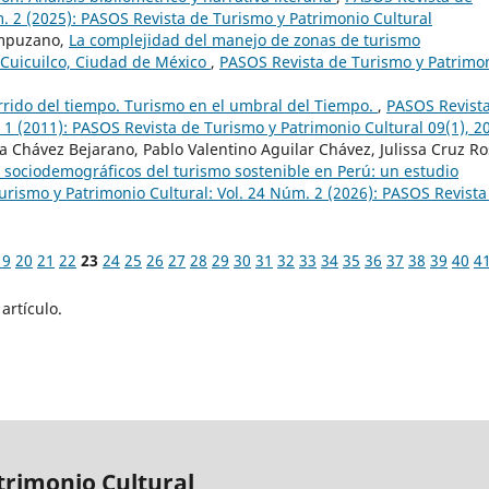
m. 2 (2025): PASOS Revista de Turismo y Patrimonio Cultural
ampuzano,
La complejidad del manejo de zonas de turismo
 Cuicuilco, Ciudad de México
,
PASOS Revista de Turismo y Patrimo
rrido del tiempo. Turismo en el umbral del Tiempo.
,
PASOS Revist
 1 (2011): PASOS Revista de Turismo y Patrimonio Cultural 09(1), 2
a Chávez Bejarano, Pablo Valentino Aguilar Chávez, Julissa Cruz Ro
sociodemográficos del turismo sostenible en Perú: un estudio
rismo y Patrimonio Cultural: Vol. 24 Núm. 2 (2026): PASOS Revista
19
20
21
22
23
24
25
26
27
28
29
30
31
32
33
34
35
36
37
38
39
40
4
artículo.
trimonio Cultural