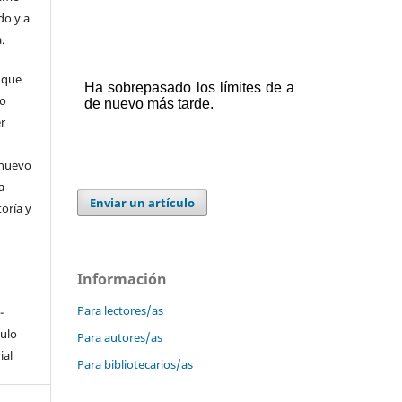
do y a
.
 que
 o
er
 nuevo
a
Enviar un artículo
toría y
Información
Para lectores/as
-
culo
Para autores/as
ial
Para bibliotecarios/as