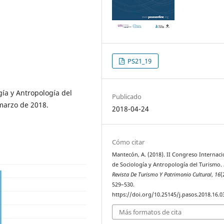
PS21_19
gía y Antropología del
Publicado
 marzo de 2018.
2018-04-24
Cómo citar
Mantecón, A. (2018). II Congreso Internaci
de Sociología y Antropología del Turismo.
Revista De Turismo Y Patrimonio Cultural
,
16
(
529–530.
https://doi.org/10.25145/j.pasos.2018.16.0
Más formatos de cita