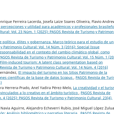
rique Ferreira Lacerda, Josefa Laize Soares Oliveira, Flavio Andre
: percepciones y utilidad para académicos y profesionales brasile
tural: Vol. 23 Núm. 1 (2025): PASOS Revista de Turismo y Patrimon
 política, élites y gobernanza. Marco teórico para el estudio de un
 Patrimonio Cultural: Vol. 14 Núm. 3 (2016): Special Issue
responsabilidad en el contexto del cambio climático global, como
PASOS Revista de Turismo y Patrimonio Cultural: Vol. 15 Núm. 1 (20
Film-induced tourism: A latent class segmentation based on
evista de Turismo y Patrimonio Cultural: Vol. 14 Núm. 4 (2016)
 Fernández,
El impacto del turismo en los Sitios Patrimonio de la
nes científicas de la base de datos Scopus
,
PASOS Revista de Tur
5)
ra Herrera-Prado, Anel Yadira Pérez-Melo,
La creatividad y el turi
inculados a lo creativo en el ámbito turístico
,
PASOS Revista de
. 4 (2025): PASOS Revista de Turismo y Patrimonio Cultural, 23(4),
y Navia Aguirre, Alejandro Echeverri Rubio, José Miguel López Zulu
n: Análisis bibliométrico y narrativa literaria
,
PASOS Revista de