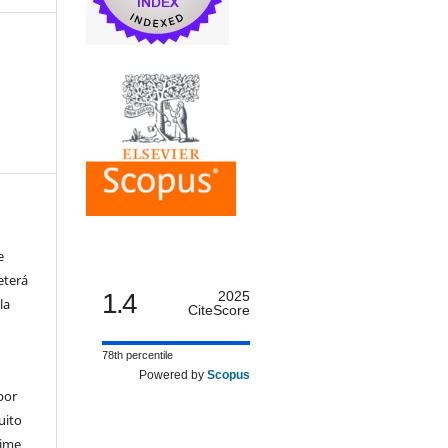
e
eterá
1.4
2025
la
CiteScore
78th percentile
Powered by
Scopus
por
uito
time