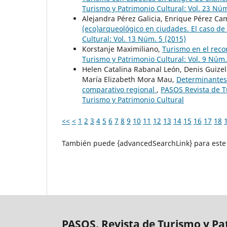
Turismo y Patrimonio Cultural: Vol. 23 Nú
Alejandra Pérez Galicia, Enrique Pérez C
(eco)arqueológico en ciudades. El caso de
Cultural: Vol. 13 Núm. 5 (2015)
Korstanje Maximiliano,
Turismo en el reco
Turismo y Patrimonio Cultural: Vol. 9 Núm.
Helen Catalina Rabanal León, Denis Guizel
María Elizabeth Mora Mau,
Determinantes 
comparativo regional
,
PASOS Revista de Tu
Turismo y Patrimonio Cultural
<<
<
1
2
3
4
5
6
7
8
9
10
11
12
13
14
15
16
17
18
También puede {advancedSearchLink} para este 
PASOS. Revista de Turismo y Pa