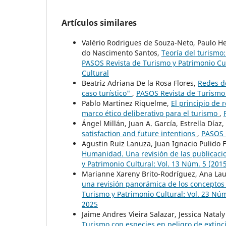
Artículos similares
Valério Rodrigues de Souza-Neto, Paulo Hen
do Nascimento Santos,
Teoría del turismo
PASOS Revista de Turismo y Patrimonio Cul
Cultural
Beatriz Adriana De la Rosa Flores,
Redes de
caso turístico"
,
PASOS Revista de Turismo y
Pablo Martinez Riquelme,
El principio de 
marco ético deliberativo para el turismo
,
Ángel Millán, Juan A. García, Estrella Díaz,
satisfaction and future intentions
,
PASOS R
Agustin Ruiz Lanuza, Juan Ignacio Pulido
Humanidad. Una revisión de las publicacio
y Patrimonio Cultural: Vol. 13 Núm. 5 (201
Marianne Xareny Brito-Rodríguez, Ana Lau
una revisión panorámica de los conceptos v
Turismo y Patrimonio Cultural: Vol. 23 Núm
2025
Jaime Andres Vieira Salazar, Jessica Natal
Turismo con especies en peligro de extinció