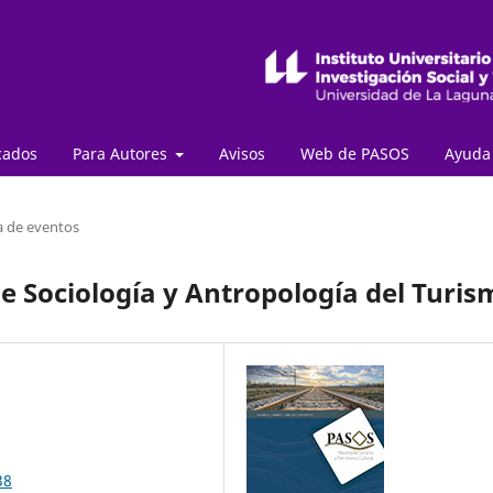
cados
Para Autores
Avisos
Web de PASOS
Ayud
a de eventos
de Sociología y Antropología del Turis
38