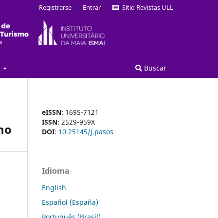
Registrarse
Entrar
Sitio Revistas ULL
a
Buscar
eISSN
: 1695-7121
ISSN
: 2529-959X
mo
DOI
:
10.25145/j.pasos
Idioma
English
Español (España)
Português (Brasil)