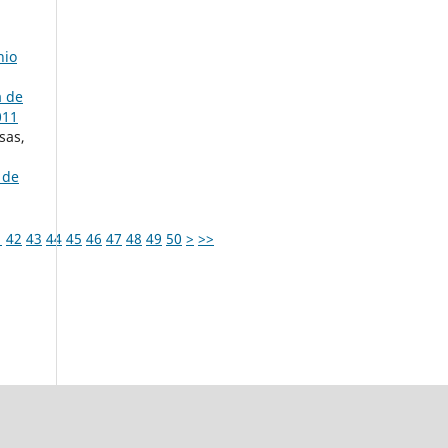
nio
a de
011
sas,
 de
1
42
43
44
45
46
47
48
49
50
>
>>