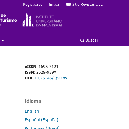
Registrarse
Entrar
Sitio Revistas ULL
a
Buscar
eISSN
: 1695-7121
ISSN
: 2529-959X
DOI
:
10.25145/j.pasos
Idioma
English
Español (España)
Português (Brasil)