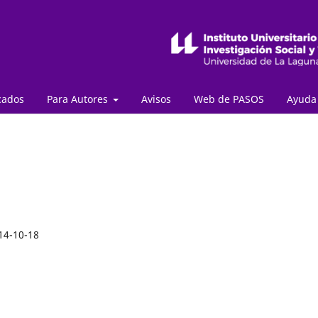
cados
Para Autores
Avisos
Web de PASOS
Ayud
14-10-18