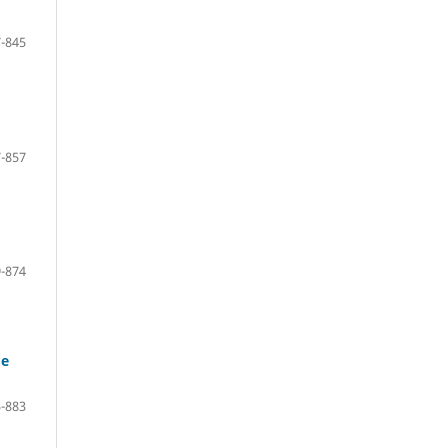
-845
-857
-874
de
-883