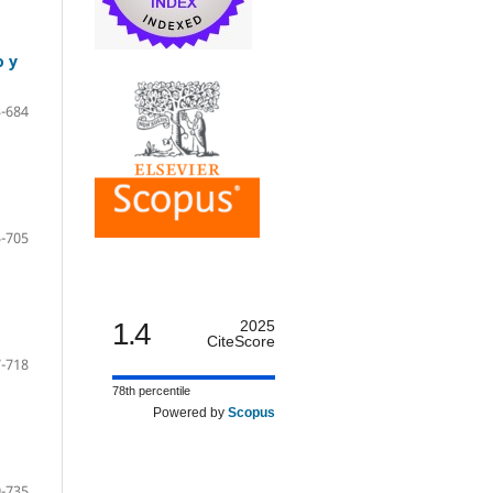
o y
-684
-705
1.4
2025
CiteScore
-718
78th percentile
Powered by
Scopus
-735