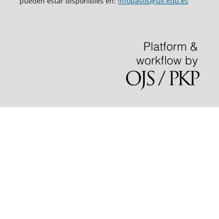
pueden estar disponibles en:
infopasos@ull.edu.es