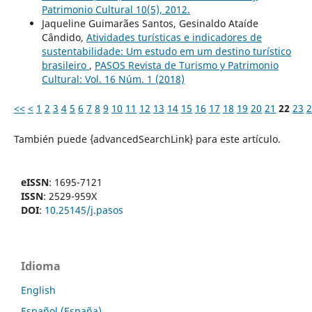
Patrimonio Cultural 10(5), 2012.
Jaqueline Guimarães Santos, Gesinaldo Ataíde
Cândido,
Atividades turísticas e indicadores de
sustentabilidade: Um estudo em um destino turístico
brasileiro
,
PASOS Revista de Turismo y Patrimonio
Cultural: Vol. 16 Núm. 1 (2018)
<<
<
1
2
3
4
5
6
7
8
9
10
11
12
13
14
15
16
17
18
19
20
21
22
23
2
También puede {advancedSearchLink} para este artículo.
eISSN
: 1695-7121
ISSN
: 2529-959X
DOI
:
10.25145/j.pasos
Idioma
English
Español (España)