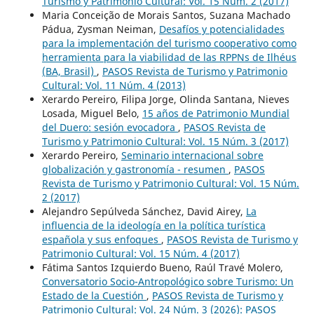
Turismo y Patrimonio Cultural: Vol. 15 Núm. 2 (2017)
Maria Conceição de Morais Santos, Suzana Machado
Pádua, Zysman Neiman,
Desafíos y potencialidades
para la implementación del turismo cooperativo como
herramienta para la viabilidad de las RPPNs de Ilhéus
(BA, Brasil)
,
PASOS Revista de Turismo y Patrimonio
Cultural: Vol. 11 Núm. 4 (2013)
Xerardo Pereiro, Filipa Jorge, Olinda Santana, Nieves
Losada, Miguel Belo,
15 años de Patrimonio Mundial
del Duero: sesión evocadora
,
PASOS Revista de
Turismo y Patrimonio Cultural: Vol. 15 Núm. 3 (2017)
Xerardo Pereiro,
Seminario internacional sobre
globalización y gastronomía - resumen
,
PASOS
Revista de Turismo y Patrimonio Cultural: Vol. 15 Núm.
2 (2017)
Alejandro Sepúlveda Sánchez, David Airey,
La
influencia de la ideología en la política turística
española y sus enfoques
,
PASOS Revista de Turismo y
Patrimonio Cultural: Vol. 15 Núm. 4 (2017)
Fátima Santos Izquierdo Bueno, Raúl Travé Molero,
Conversatorio Socio-Antropológico sobre Turismo: Un
Estado de la Cuestión
,
PASOS Revista de Turismo y
Patrimonio Cultural: Vol. 24 Núm. 3 (2026): PASOS