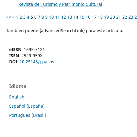
Revista de Turismo y Patrimonio Cultural
<<
<
1
2
3
4
5
6
7
8
9
10
11
12
13
14
15
16
17
18
19
20
21
22
23
2
También puede {advancedSearchLink} para este artículo.
eISSN
: 1695-7121
ISSN
: 2529-959X
DOI
:
10.25145/j.pasos
Idioma
English
Español (España)
Português (Brasil)