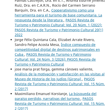
Palmas Castrejón, Dra. en E.T., Andrea Edurne Jiménez
Ruíz, Dra. en C.A.R.N., Rocío del Carmen Serrano
Barquín, Dra. en C.A.,
Cooperativismo como una
herramienta para el turismo de base comunitaria. La
respuesta desde la literatura
,
PASOS Revista de
Turismo y Patrimonio Cultural: Vol. 20 Núm. 1 (2022):
PASOS Revista de Turismo y Patrimonio Cultural 20(1)
2022
Jorge Félix Quintana Cala, Elizabet Arrate Rivero,
Sandro Felipe Acosta Mesa,
Índice compuesto de
competitividad digital de destinos patrimoniales en
Cuba
,
PASOS Revista de Turismo y Patrimonio
Cultural: Vol. 24 Núm. 3 (2026): PASOS Revista de
Turismo y Patrimonio Cultural
jose maria prat forga, gemma cànoves valiente,
Análisis de la motivación y satisfacción en las visitas al
Museo de Historia de los Judíos (Girona)
,
PASOS
Revista de Turismo y Patrimonio Cultural: Vol. 15 Núm.
2 (2017)
Maximiliano Emanuel Korstanje,
La búsqueda del
paraíso perdido, narrativas del turismo
,
PASOS
Revista de Turismo y Patrimonio Cultural: Vol. 15 Núm.
2 (2017)