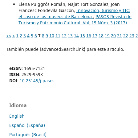
Elena Puiggrós Román, Najat Tort Gonzàlez, Joan
Francesc Fondevila Gascón,
Innovación, turismo y TIC:
el caso de los museos de Barcelona
,
PASOS Revista de
Turismo y Patrimonio Cultural: Vol. 15 Núm. 3 (2017)
<<
<
1
2
3
4
5
6
7
8
9
10
11
12
13
14
15
16
17
18
19
20
21
22
23
2
También puede {advancedSearchLink} para este artículo.
eISSN
: 1695-7121
ISSN
: 2529-959X
DOI
:
10.25145/j.pasos
Idioma
English
Español (España)
Português (Brasil)