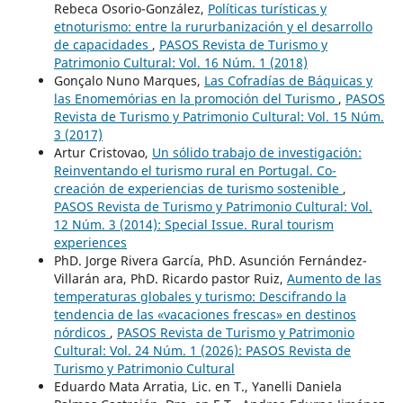
Rebeca Osorio-González,
Políticas turísticas y
etnoturismo: entre la rururbanización y el desarrollo
de capacidades
,
PASOS Revista de Turismo y
Patrimonio Cultural: Vol. 16 Núm. 1 (2018)
Gonçalo Nuno Marques,
Las Cofradías de Báquicas y
las Enomemórias en la promoción del Turismo
,
PASOS
Revista de Turismo y Patrimonio Cultural: Vol. 15 Núm.
3 (2017)
Artur Cristovao,
Un sólido trabajo de investigación:
Reinventando el turismo rural en Portugal. Co-
creación de experiencias de turismo sostenible
,
PASOS Revista de Turismo y Patrimonio Cultural: Vol.
12 Núm. 3 (2014): Special Issue. Rural tourism
experiences
PhD. Jorge Rivera García, PhD. Asunción Fernández-
Villarán ara, PhD. Ricardo pastor Ruiz,
Aumento de las
temperaturas globales y turismo: Descifrando la
tendencia de las «vacaciones frescas» en destinos
nórdicos
,
PASOS Revista de Turismo y Patrimonio
Cultural: Vol. 24 Núm. 1 (2026): PASOS Revista de
Turismo y Patrimonio Cultural
Eduardo Mata Arratia, Lic. en T., Yanelli Daniela