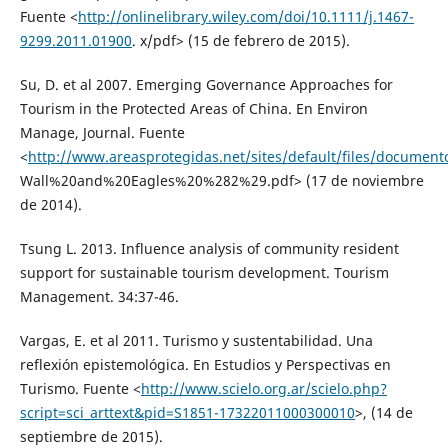
Fuente <
http://onlinelibrary.wiley.com/doi/10.1111/j.1467-
9299.2011.01900
. x/pdf> (15 de febrero de 2015).
Su, D. et al 2007. Emerging Governance Approaches for
Tourism in the Protected Areas of China. En Environ
Manage, Journal. Fuente
<
http://www.areasprotegidas.net/sites/default/files/documen
Wall%20and%20Eagles%20%282%29.pdf> (17 de noviembre
de 2014).
Tsung L. 2013. Influence analysis of community resident
support for sustainable tourism development. Tourism
Management. 34:37-46.
Vargas, E. et al 2011. Turismo y sustentabilidad. Una
reflexión epistemológica. En Estudios y Perspectivas en
Turismo. Fuente <
http://www.scielo.org.ar/scielo.php?
script=sci_arttext&pid=S1851-17322011000300010
>, (14 de
septiembre de 2015).