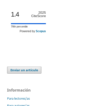
1.4
2025
CiteScore
78th percentile
Powered by
Scopus
Enviar un artículo
Información
Para lectores/as
Para autores/as