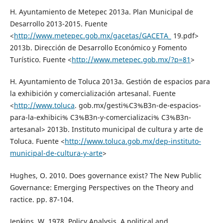
H. Ayuntamiento de Metepec 2013a. Plan Municipal de
Desarrollo 2013-2015. Fuente
<
http://www.metepec.gob.mx/gacetas/GACETA_
19.pdf>
2013b. Dirección de Desarrollo Económico y Fomento
Turístico. Fuente <
http://www.metepec.gob.mx/?p=81
>
H. Ayuntamiento de Toluca 2013a. Gestión de espacios para
la exhibición y comercialización artesanal. Fuente
<
http://www.toluca
. gob.mx/gesti%C3%B3n-de-espacios-
para-la-exhibici% C3%B3n-y-comercializaci% C3%B3n-
artesanal> 2013b. Instituto municipal de cultura y arte de
Toluca. Fuente <
http://www.toluca.gob.mx/dep-instituto-
municipal-de-cultura-y-arte
>
Hughes, O. 2010. Does governance exist? The New Public
Governance: Emerging Perspectives on the Theory and
ractice. pp. 87-104.
Jenkins, W. 1978. Policy Analysis. A political and