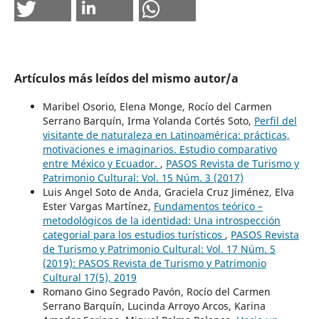
Artículos más leídos del mismo autor/a
Maribel Osorio, Elena Monge, Rocío del Carmen
Serrano Barquín, Irma Yolanda Cortés Soto,
Perfil del
visitante de naturaleza en Latinoamérica: prácticas,
motivaciones e imaginarios. Estudio comparativo
entre México y Ecuador.
,
PASOS Revista de Turismo y
Patrimonio Cultural: Vol. 15 Núm. 3 (2017)
Luis Angel Soto de Anda, Graciela Cruz Jiménez, Elva
Ester Vargas Martínez,
Fundamentos teórico –
metodológicos de la identidad: Una introspección
categorial para los estudios turísticos
,
PASOS Revista
de Turismo y Patrimonio Cultural: Vol. 17 Núm. 5
(2019): PASOS Revista de Turismo y Patrimonio
Cultural 17(5), 2019
Romano Gino Segrado Pavón, Rocío del Carmen
Serrano Barquín, Lucinda Arroyo Arcos, Karina