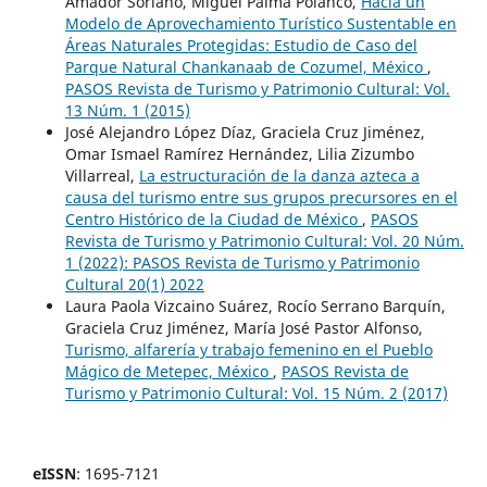
Amador Soriano, Miguel Palma Polanco,
Hacia un
Modelo de Aprovechamiento Turístico Sustentable en
Áreas Naturales Protegidas: Estudio de Caso del
Parque Natural Chankanaab de Cozumel, México
,
PASOS Revista de Turismo y Patrimonio Cultural: Vol.
13 Núm. 1 (2015)
José Alejandro López Díaz, Graciela Cruz Jiménez,
Omar Ismael Ramírez Hernández, Lilia Zizumbo
Villarreal,
La estructuración de la danza azteca a
causa del turismo entre sus grupos precursores en el
Centro Histórico de la Ciudad de México
,
PASOS
Revista de Turismo y Patrimonio Cultural: Vol. 20 Núm.
1 (2022): PASOS Revista de Turismo y Patrimonio
Cultural 20(1) 2022
Laura Paola Vizcaino Suárez, Rocío Serrano Barquín,
Graciela Cruz Jiménez, María José Pastor Alfonso,
Turismo, alfarería y trabajo femenino en el Pueblo
Mágico de Metepec, México
,
PASOS Revista de
Turismo y Patrimonio Cultural: Vol. 15 Núm. 2 (2017)
eISSN
: 1695-7121