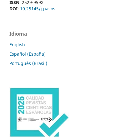
ISSN
: 2529-959X
DOI
:
10.25145/j.pasos
Idioma
English
Español (España)
Português (Brasil)