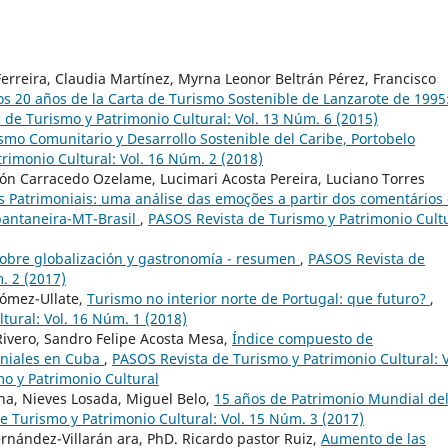
erreira, Claudia Martínez, Myrna Leonor Beltrán Pérez, Francisco
os 20 años de la Carta de Turismo Sostenible de Lanzarote de 1995
 de Turismo y Patrimonio Cultural: Vol. 13 Núm. 6 (2015)
mo Comunitario y Desarrollo Sostenible del Caribe, Portobelo
rimonio Cultural: Vol. 16 Núm. 2 (2018)
ión Carracedo Ozelame, Lucimari Acosta Pereira, Luciano Torres
 Patrimoniais: uma análise das emoções a partir dos comentários
pantaneira-MT-Brasil
,
PASOS Revista de Turismo y Patrimonio Cultu
sobre globalización y gastronomía - resumen
,
PASOS Revista de
. 2 (2017)
Gómez-Ullate,
Turismo no interior norte de Portugal: que futuro?
,
tural: Vol. 16 Núm. 1 (2018)
 Rivero, Sandro Felipe Acosta Mesa,
Índice compuesto de
oniales en Cuba
,
PASOS Revista de Turismo y Patrimonio Cultural: V
o y Patrimonio Cultural
ana, Nieves Losada, Miguel Belo,
15 años de Patrimonio Mundial de
e Turismo y Patrimonio Cultural: Vol. 15 Núm. 3 (2017)
ernández-Villarán ara, PhD. Ricardo pastor Ruiz,
Aumento de las