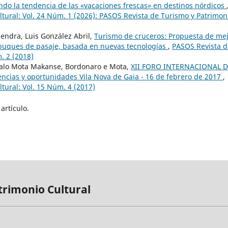
ndo la tendencia de las «vacaciones frescas» en destinos nórdicos
tural: Vol. 24 Núm. 1 (2026): PASOS Revista de Turismo y Patrimon
ndra, Luis González Abril,
Turismo de cruceros: Propuesta de me
e buques de pasaje, basada en nuevas tecnologías
,
PASOS Revista d
. 2 (2018)
alo Mota Makanse, Bordonaro e Mota,
XII FORO INTERNACIONAL 
ncias y oportunidades Vila Nova de Gaia - 16 de febrero de 2017
,
tural: Vol. 15 Núm. 4 (2017)
artículo.
trimonio Cultural