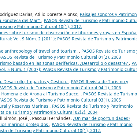
odríguez Darias, Atilio Doreste Alonso,
Paisajes sonoros y Patrimon
La Fonoteca del Mar”
,
PASOS Revista de Turismo y Patrimonio Cultu
rismo y Patrimonio Cultural 10(1), 2012.
iones sobre turismo de observación de tiburones y rayas en Españ
tural: Vol. 9 Núm. 2 (2011): PASOS Revista de Turismo y Patrimoni
he anthropology of travel and tourism.
,
PASOS Revista de Turismo 
 PASOS Revista de Turismo y Patrimonio Cultural 01(2), 2003
rismo basado en las zonas periféricas. ¿Desarrollo o desastre?
,
PA
Vol. 5 Núm. 1 (2007): PASOS Revista de Turismo y Patrimonio Cultur
. Desarrollo, Impactos y Gestión.
,
PASOS Revista de Turismo y
 PASOS Revista de Turismo y Patrimonio Cultural 04(1), 2006
o. Homenaje de Arona al Turismo Sueco.
,
PASOS Revista de Turismo
 PASOS Revista de Turismo y Patrimonio Cultural 03(1), 2005
ural y Reservas Marinas
,
PASOS Revista de Turismo y Patrimonio
sta de Turismo y Patrimonio Cultural 02(2), 2004
l Simón, José J. Pascual Fernández,
¿Un mar de oportunidades?
cios marinos protegidos
,
PASOS Revista de Turismo y Patrimonio
ista de Turismo y Patrimonio Cultural 10(1), 2012.