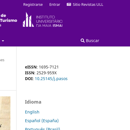
Registrarse
Entrar
Sitio Revistas ULL
a
Buscar
nes
eISSN
: 1695-7121
ISSN
: 2529-959X
DOI
:
10.25145/j.pasos
Idioma
English
Español (España)
Português (Brasil)