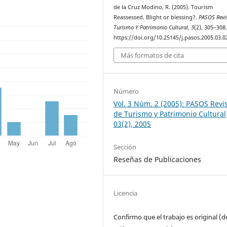
de la Cruz Modino, R. (2005). Tourism
Reassessed. Blight or blessing?.
PASOS Revi
Turismo Y Patrimonio Cultural
,
3
(2), 305–308
https://doi.org/10.25145/j.pasos.2005.03.0
Más formatos de cita
Número
Vol. 3 Núm. 2 (2005): PASOS Revi
de Turismo y Patrimonio Cultural
03(2), 2005
Sección
Reseñas de Publicaciones
Licencia
Confirmo que el trabajo es original (d