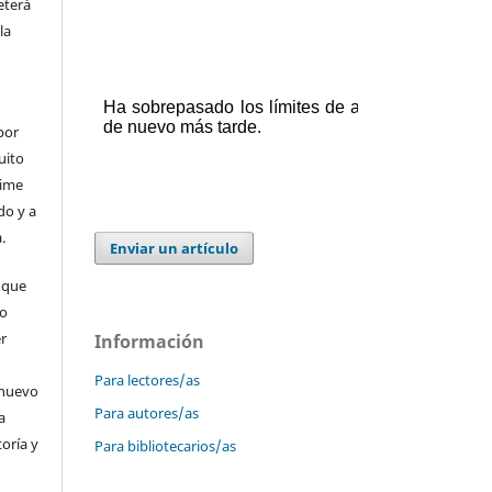
eterá
la
por
uito
time
do y a
.
Enviar un artículo
 que
 o
er
Información
Para lectores/as
 nuevo
Para autores/as
a
toría y
Para bibliotecarios/as