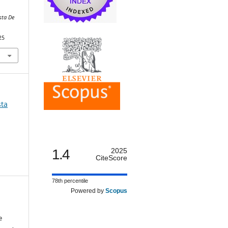
sta De
.
25
sta
1.4
2025
CiteScore
78th percentile
Powered by
Scopus
e