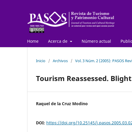
Home
Acerca de
Número actual
Publi
Inicio
/
Archivos
/
Vol. 3 Núm. 2 (2005): PASOS Revi
Tourism Reassessed. Blight
Raquel de la Cruz Modino
DOI:
https://doi.org/10.25145/j.pasos.2005.03.0