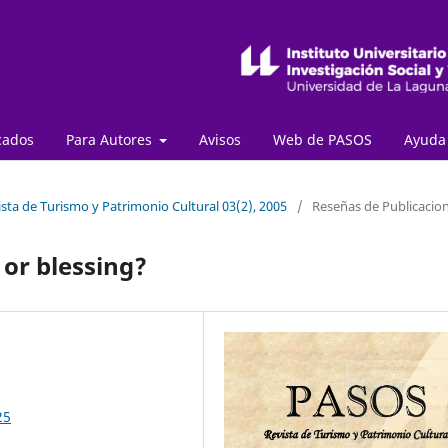
cados
Para Autores
Avisos
Web de PASOS
Ayud
sta de Turismo y Patrimonio Cultural 03(2), 2005
/
Reseñas de Publicacio
 or blessing?
25