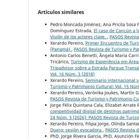
Artículos similares
Pedro Moncada Jiménez, Ana Pricila Sosa F
Domínguez Estrada,
El caso de Cancún a l
Visión de los actores clave.
,
PASOS Revista
Xerardo Pereiro,
Primer Encuentro de Turis
(Panamá)
,
PASOS Revista de Turismo y Pat
Antonio Carlos Benetti, Ângela Maria Carr
Tricárico,
Turismo de Experiência em Áreas
Tripadvisor sobre a Estrada Parque Trans
Vol. 16 Núm. 3 (2018)
Xerardo Pereiro,
Seminario internacional 
Turismo y Patrimonio Cultural: Vol. 15 Núm
Xerardo Pereiro, Verónika Joukes, Martín 
PASOS Revista de Turismo y Patrimonio Cul
Jorge Félix Quintana Cala, Elizabet Arrate
competitividad digital de destinos patrim
24 Núm. 3 (2026): PASOS Revista de Turism
Xerardo Pereiro, Filipa Jorge, Olinda Sant
Duero: sesión evocadora
,
PASOS Revista d
PhD. Jorge Rivera García, PhD. Asunción F