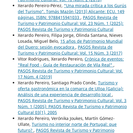
Xerardo Pereiro-Pérez,
“Una mirada crítica a los Gurús
del Turismo”. Tomás Mazón (2013) Alicante: ECU. 149
páginas. ISBN: 9788415941033
,
PASOS Revista de
Turismo y Patrimonio Cultural: Vol. 23 Núm. 1 (2025):
PASOS Revista de Turismo y Patrimonio Cultural
Xerardo Pereiro, Filipa Jorge, Olinda Santana, Nieves
Losada, Miguel Belo,
15 años de Patrimonio Mundial
del Duero: sesión evocadora
,
PASOS Revista de
Turismo y Patrimonio Cultural: Vol. 15 Núm. 3 (2017)
Vitor Rodrigues, Xerardo Pereiro,
Crónica de eventos:
"Real Food - Guía de Restauración de Vila Real"
,
PASOS Revista de Turismo y Patrimonio Cultural: Vol.
17 Núm. 4 (2019)
Xerardo Pereiro, Santiago Prado Conde,
Turismo y
oferta gastronómica en la comarca de Ulloa (Galicia):
Análisis de una experiencia de desarrollo local
,
PASOS Revista de Turismo y Patrimonio Cultural: Vol. 3
Núm. 1 (2005): PASOS Revista de Turismo y Patrimonio
Cultural 03(1), 2005
Xerardo Pereiro, Verónika Joukes, Martín Gómez-
Ullate,
Turismo no interior norte de Portugal: que
futuro?
,
PASOS Revista de Turismo y Patrimonio