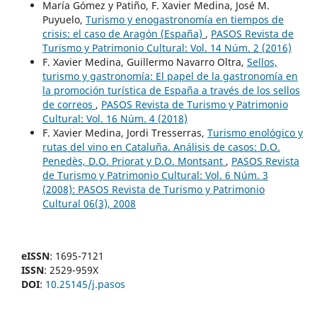
María Gómez y Patiño, F. Xavier Medina, José M.
Puyuelo,
Turismo y enogastronomía en tiempos de
crisis: el caso de Aragón (España)
,
PASOS Revista de
Turismo y Patrimonio Cultural: Vol. 14 Núm. 2 (2016)
F. Xavier Medina, Guillermo Navarro Oltra,
Sellos,
turismo y gastronomía: El papel de la gastronomía en
la promoción turística de España a través de los sellos
de correos
,
PASOS Revista de Turismo y Patrimonio
Cultural: Vol. 16 Núm. 4 (2018)
F. Xavier Medina, Jordi Tresserras,
Turismo enológico y
rutas del vino en Cataluña. Análisis de casos: D.O.
Penedès, D.O. Priorat y D.O. Montsant
,
PASOS Revista
de Turismo y Patrimonio Cultural: Vol. 6 Núm. 3
(2008): PASOS Revista de Turismo y Patrimonio
Cultural 06(3), 2008
eISSN
: 1695-7121
ISSN
: 2529-959X
DOI
:
10.25145/j.pasos