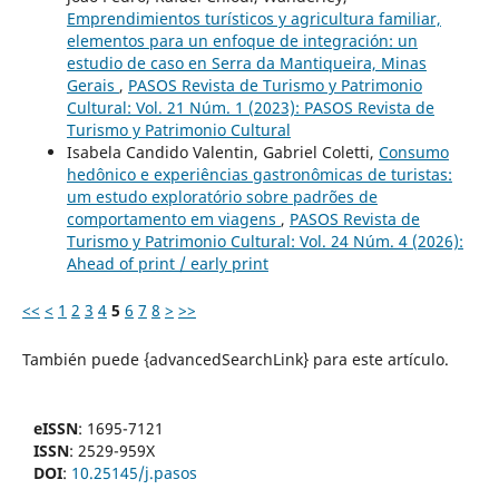
Emprendimientos turísticos y agricultura familiar,
elementos para un enfoque de integración: un
estudio de caso en Serra da Mantiqueira, Minas
Gerais
,
PASOS Revista de Turismo y Patrimonio
Cultural: Vol. 21 Núm. 1 (2023): PASOS Revista de
Turismo y Patrimonio Cultural
Isabela Candido Valentin, Gabriel Coletti,
Consumo
hedônico e experiências gastronômicas de turistas:
um estudo exploratório sobre padrões de
comportamento em viagens
,
PASOS Revista de
Turismo y Patrimonio Cultural: Vol. 24 Núm. 4 (2026):
Ahead of print / early print
<<
<
1
2
3
4
5
6
7
8
>
>>
También puede {advancedSearchLink} para este artículo.
eISSN
: 1695-7121
ISSN
: 2529-959X
DOI
:
10.25145/j.pasos