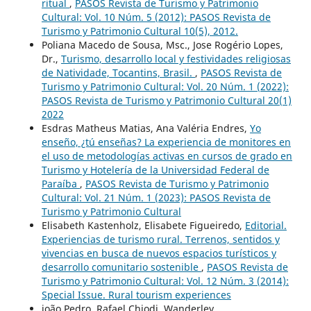
ritual
,
PASOS Revista de Turismo y Patrimonio
Cultural: Vol. 10 Núm. 5 (2012): PASOS Revista de
Turismo y Patrimonio Cultural 10(5), 2012.
Poliana Macedo de Sousa, Msc., Jose Rogério Lopes,
Dr.,
Turismo, desarrollo local y festividades religiosas
de Natividade, Tocantins, Brasil.
,
PASOS Revista de
Turismo y Patrimonio Cultural: Vol. 20 Núm. 1 (2022):
PASOS Revista de Turismo y Patrimonio Cultural 20(1)
2022
Esdras Matheus Matias, Ana Valéria Endres,
Yo
enseño, ¿tú enseñas? La experiencia de monitores en
el uso de metodologías activas en cursos de grado en
Turismo y Hotelería de la Universidad Federal de
Paraíba
,
PASOS Revista de Turismo y Patrimonio
Cultural: Vol. 21 Núm. 1 (2023): PASOS Revista de
Turismo y Patrimonio Cultural
Elisabeth Kastenholz, Elisabete Figueiredo,
Editorial.
Experiencias de turismo rural. Terrenos, sentidos y
vivencias en busca de nuevos espacios turísticos y
desarrollo comunitario sostenible
,
PASOS Revista de
Turismo y Patrimonio Cultural: Vol. 12 Núm. 3 (2014):
Special Issue. Rural tourism experiences
joão Pedro, Rafael Chiodi, Wanderley,