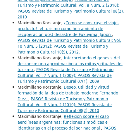
Turismo y Patrimonio Cultural: Vol. 8 Núm. 2 (2010):
PASOS Revista de Turismo y Patrimonio Cultural 08(2),
2010
Maximiliano Korstanje,
¿Como se construye el viaje-
producto?: el turismo como herramienta de
recuperación post desastre de Fukuyima, Japón
,
PASOS Revista de Turismo y Patrimonio Cultural: Vol.
10 Núm. 5 (2012): PASOS Revista de Turismo y
Patrimonio Cultural 10(5), 2012.
Maximiliano Korstanje,
Interpretando el genesis del
descanso: una aproximación a los mitos y rituales del
turismo
,
PASOS Revista de Turismo y Patrimonio
Cultural: Vol. 7 Núm. 1 (2009): PASOS Revista de
Turismo y Patrimonio Cultural 07(1), 2009
Maximiliano Korstanje,
Deseo, utilidad y virtud:
formación de la idea de trabajo moderno Fernando
Diez.
,
PASOS Revista de Turismo y Patrimonio
Cultural: Vol. 8 Núm. 2 (2010): PASOS Revista de
Turismo y Patrimonio Cultural 08(2), 2010
Maximiliano Korstanje,
Reflexión sobre el caso
aerolíneas argentinas: funciones simbólicas e
identitarias en el proceso del ser nacional
,
PASOS