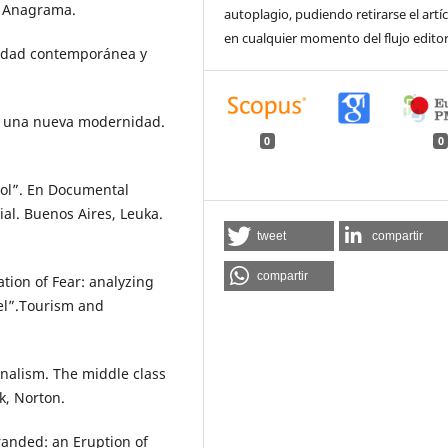
a, Anagrama.
autoplagio, pudiendo retirarse el artí
en cualquier momento del flujo editor
iedad contemporánea y
ia una nueva modernidad.
0
0
rol”. En Documental
ial. Buenos Aires, Leuka.
tweet
compartir
compartir
tion of Fear: analyzing
avel”.Tourism and
onalism. The middle class
k, Norton.
randed: an Eruption of