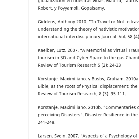
globalización en nuestras vidas. Madrid, Tauru
Robert. y Poyyamoli, Gopalsamy.
Giddens, Anthony 2010. “To Travel or Not to trav
understanding the theory of nativistic motivatio
international interdisciplinary Journal. Vol. 58 (4
Kaelber, Lutz. 2007. “A Memorial as Virtual Tra
tourism in 3D and Cyber Space to the gas Chambe
Review of Tourism Research 5 (2): 24-33
Korstanje, Maximiliano. y Busby, Graham. 2010a
Bible, as the roots of Physical displacement: the 
Review of Tourism Research, 8 (3): 95-111.
Korstanje, Maximiliano. 2010b. “Commentaries 
perceiving Disasters”. Disaster Resilience in the
241-248.
Larsen, Svein. 2007. “Aspects of a Psychology of