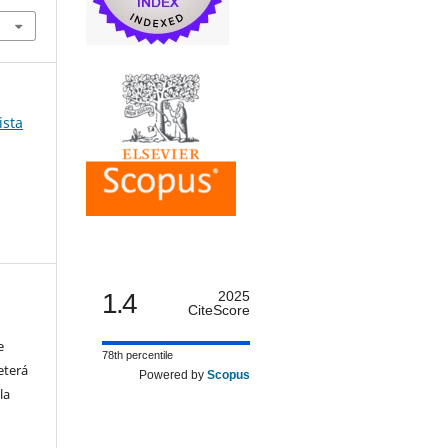
ista
1.4
2025
CiteScore
e
78th percentile
eterá
Powered by
Scopus
la