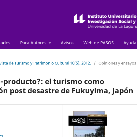
cados
Para Autores
Avisos
Web de PASOS
Ayud
ista de Turismo y Patrimonio Cultural 10(5), 2012.
/
Opiniones y ensayos
e-producto?: el turismo como
ón post desastre de Fukuyima, Japón
77