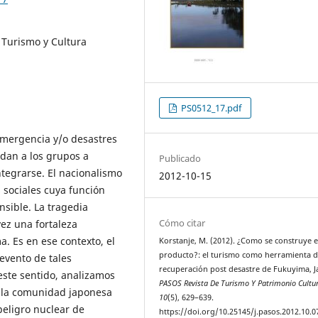
 Turismo y Cultura
PS0512_17.pdf
mergencia y/o desastres
dan a los grupos a
Publicado
tegrarse. El nacionalismo
2012-10-15
sociales cuya función
sible. La tragedia
Cómo citar
ez una fortaleza
. Es en ese contexto, el
Korstanje, M. (2012). ¿Como se construye el
producto?: el turismo como herramienta 
evento de tales
recuperación post desastre de Fukuyima, J
ste sentido, analizamos
PASOS Revista De Turismo Y Patrimonio Cultur
e la comunidad japonesa
10
(5), 629–639.
peligro nuclear de
https://doi.org/10.25145/j.pasos.2012.10.0