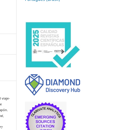
 viaje-
de
apón.
al
,
77