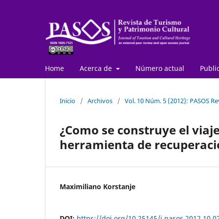
Home
Acerca de
Número actual
Publi
Inicio
/
Archivos
/
Vol. 10 Núm. 5 (2012): PASOS Rev
¿Como se construye el viaj
herramienta de recuperaci
Maximiliano Korstanje
DOI:
https://doi.org/10.25145/j.pasos.2012.10.0