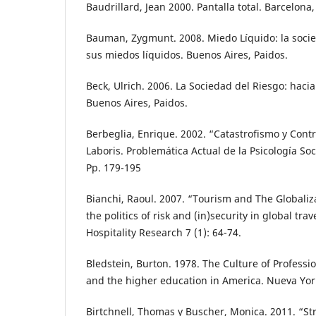
Baudrillard, Jean 2000. Pantalla total. Barcelon
Bauman, Zygmunt. 2008. Miedo Líquido: la soc
sus miedos líquidos. Buenos Aires, Paidos.
Beck, Ulrich. 2006. La Sociedad del Riesgo: hac
Buenos Aires, Paidos.
Berbeglia, Enrique. 2002. “Catastrofismo y Cont
Laboris. Problemática Actual de la Psicología Soc
Pp. 179-195
Bianchi, Raoul. 2007. “Tourism and The Globaliza
the politics of risk and (in)security in global tr
Hospitality Research 7 (1): 64-74.
Bledstein, Burton. 1978. The Culture of Professi
and the higher education in America. Nueva Yor
Birtchnell, Thomas y Buscher, Monica. 2011. “St