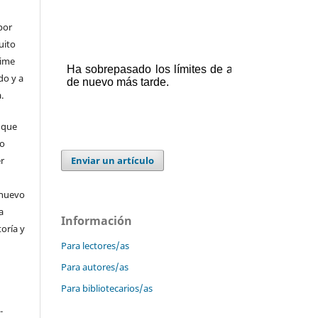
por
uito
time
do y a
.
 que
 o
er
Enviar un artículo
 nuevo
a
Información
toría y
Para lectores/as
Para autores/as
Para bibliotecarios/as
-