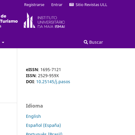
Registrarse
Entrar
Sitio Revistas ULL
a
Buscar
eISSN
: 1695-7121
ISSN
: 2529-959X
DOI
:
10.25145/j.pasos
Idioma
English
Español (España)
Português (Brasil)