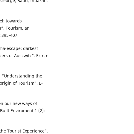
s George, Babu, Inbakan,
el: towards
n”. Tourism, an
):395-407.
uma-escape: darkest
rs of Auscwitz”. Ertr, e
. “Understanding the
origin of Tourism”. E-
on our new ways of
 Built Enviroment 1 (2):
 the Tourist Experience”.