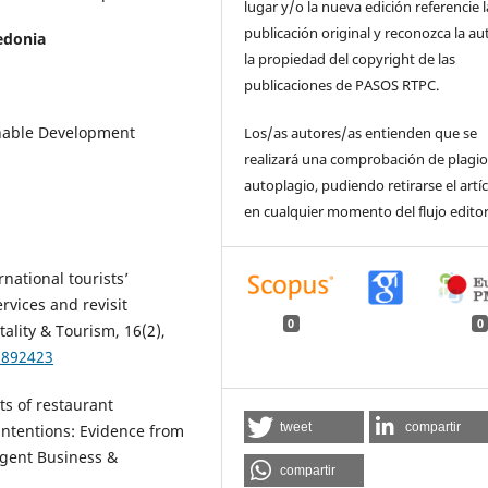
lugar y/o la nueva edición referencie l
publicación original y reconozca la au
edonia
la propiedad del copyright de las
publicaciones de PASOS RTPC.
inable Development
Los/as autores/as entienden que se
realizará una comprobación de plagio
autoplagio, pudiendo retirarse el artí
en cualquier momento del flujo editor
rnational tourists’
rvices and revisit
0
0
tality & Tourism, 16(2),
.892423
cts of restaurant
tweet
compartir
intentions: Evidence from
ogent Business &
compartir