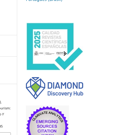
).
ourism:
o Y
45