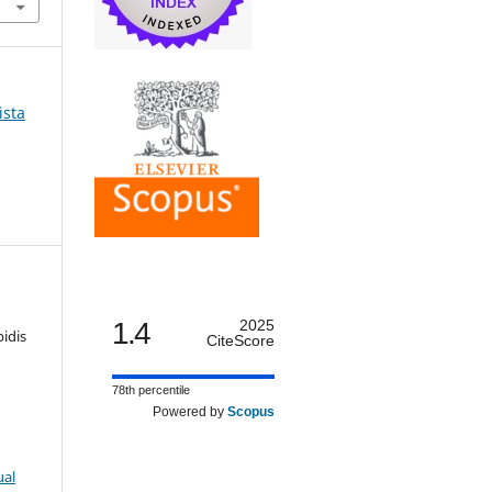
ista
1.4
2025
idis
CiteScore
78th percentile
Powered by
Scopus
ual