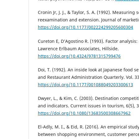
Cronin Jr, J. J., & Taylor, S. A. (1992). Measuring s
reexamination and extension. Journal of marketin
https://doi.org/10.1177/002224299205600304
Cureton E, D’Agostino R. (1993). Factor analysis
Lawrence Erlbaum Associates, Hillside.
https://doi.org/10.4324/9781315799476
Doi, T. (1992). An inside look at Japanese food se
and Restaurant Administration Quarterly. Vol. 33
https://doi.org/10.1177/001088049203300613
Dwyer, L., & Kim, C. (2003). Destination competi
and indicators. Current issues in tourism, 6(5), 
https://doi.org/10.1080/13683500308667962
El-Adly, M. I., & Eid, R. (2016). An empirical stud
between shopping environment, customer perceiv