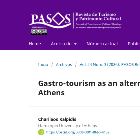
Home
Acerca de
Número actual
Publi
Inicio
/
Archivos
/
Vol. 24 Núm. 3 (2026): PASOS Re
Gastro-tourism as an altern
Athens
Charilaos Kalpidis
Harokopio University of Athens
https://orcid.org/0000-0001-8660-4152