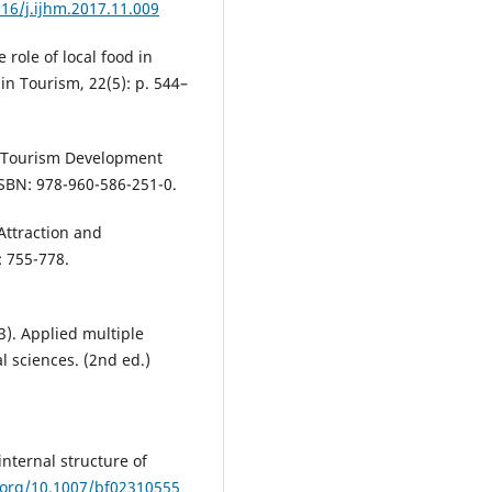
016/j.ijhm.2017.11.009
role of local food in
in Tourism, 22(5): p. 544–
le Tourism Development
ISBN: 978-960-586-251-0.
 Attraction and
: 755-778.
03). Applied multiple
l sciences. (2nd ed.)
internal structure of
i.org/10.1007/bf02310555