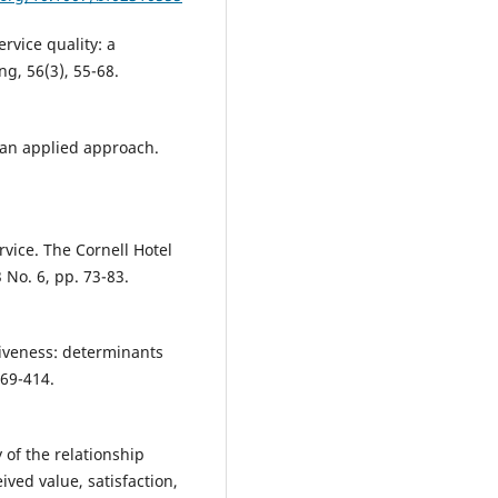
ervice quality: a
g, 56(3), 55-68.
: an applied approach.
rvice. The Cornell Hotel
 No. 6, pp. 73-83.
tiveness: determinants
369-414.
y of the relationship
ed value, satisfaction,