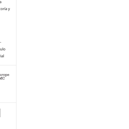
a
toría y
-
culo
ial