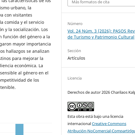
las características de los
Más formatos de cita
ismo urbano, la
a con visitantes
a comida y el servicio
Número
ón y la socialización. Los
Vol. 24 Núm. 3 (2026): PASOS Rev
n función del género a la
de Turismo y Patrimonio Cultural
orgaron mayor importancia
Sección
tos hallazgos se analizan
Artículos
stinos para mejorar la
siliencia económica. La
sensible al género en el
Licencia
ompetitividad de los
tenible.
Derechos de autor 2026 Charilaos Kalp
Esta obra está bajo una licencia
internacional
Creative Commons
Atribución-NoComercial-CompartirIg