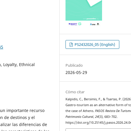
PS2432026_05 (English)
45
 Loyalty, Ethnical
Publicado
2026-05-29
Cómo citar
Kalpidis, C., Bersimis, F., & Tsartas, P. (2026
Gastro-tourism as an alternative form of t
un importante recurso
the case of Athens.
PASOS Revista De Turism
Patrimonio Cultural
,
24
(3), 683–702.
n de destinos y el
https://doi.org/10.25145/j.pasos.2026.24.0
nalizar las diferencias de