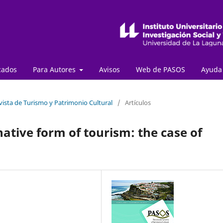
cados
Para Autores
Avisos
Web de PASOS
Ayud
vista de Turismo y Patrimonio Cultural
/
Artículos
ative form of tourism: the case of