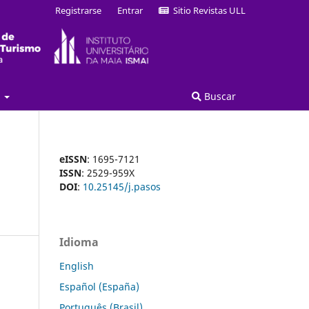
Registrarse
Entrar
Sitio Revistas ULL
a
Buscar
eISSN
: 1695-7121
ISSN
: 2529-959X
DOI
:
10.25145/j.pasos
Idioma
English
Español (España)
Português (Brasil)