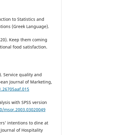
ction to Statistics and
cations (Greek Language).
 (2020). Keep them coming
tional food satisfaction.
). Service quality and
pean Journal of Marketing,
1.26705aaf.015
alysis with SPSS version
120/msor.2003.03020049
s’ intentions to dine at
Journal of Hospitality