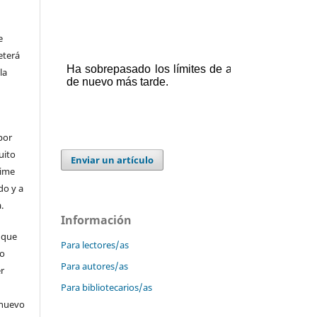
e
eterá
la
por
uito
Enviar un artículo
time
do y a
.
Información
 que
Para lectores/as
 o
Para autores/as
er
Para bibliotecarios/as
 nuevo