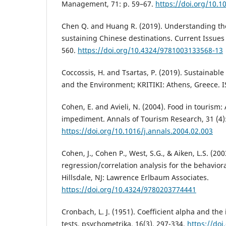
Management, 71: p. 59–67.
https://doi.org/10.1
Chen Q. and Huang R. (2019). Understanding the 
sustaining Chinese destinations. Current Issues 
560.
https://doi.org/10.4324/9781003133568-13
Coccossis, H. and Tsartas, P. (2019). Sustainab
and the Environment; KRITIKI: Athens, Greece. 
Cohen, E. and Avieli, N. (2004). Food in tourism:
impediment. Annals of Tourism Research, 31 (4)
https://doi.org/10.1016/j.annals.2004.02.003
Cohen, J., Cohen P., West, S.G., & Aiken, L.S. (20
regression/correlation analysis for the behaviora
Hillsdale, NJ: Lawrence Erlbaum Associates.
https://doi.org/10.4324/9780203774441
Cronbach, L. J. (1951). Coefficient alpha and the 
tests. psychometrika, 16(3), 297-334.
https://do