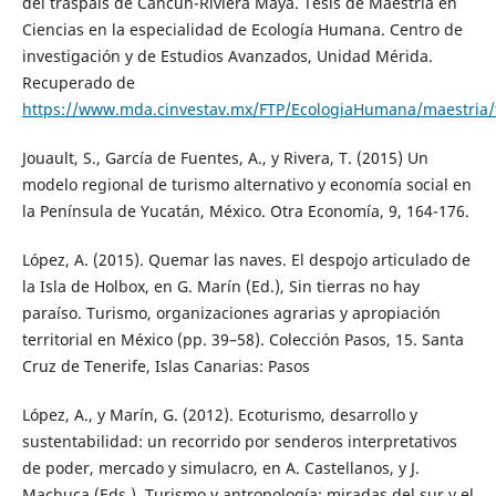
del traspaís de Cancún-Riviera Maya. Tesis de Maestría en
Ciencias en la especialidad de Ecología Humana. Centro de
investigación y de Estudios Avanzados, Unidad Mérida.
Recuperado de
https://www.mda.cinvestav.mx/FTP/EcologiaHumana/maestria
Jouault, S., García de Fuentes, A., y Rivera, T. (2015) Un
modelo regional de turismo alternativo y economía social en
la Península de Yucatán, México. Otra Economía, 9, 164-176.
López, A. (2015). Quemar las naves. El despojo articulado de
la Isla de Holbox, en G. Marín (Ed.), Sin tierras no hay
paraíso. Turismo, organizaciones agrarias y apropiación
territorial en México (pp. 39–58). Colección Pasos, 15. Santa
Cruz de Tenerife, Islas Canarias: Pasos
López, A., y Marín, G. (2012). Ecoturismo, desarrollo y
sustentabilidad: un recorrido por senderos interpretativos
de poder, mercado y simulacro, en A. Castellanos, y J.
Machuca (Eds.), Turismo y antropología: miradas del sur y el