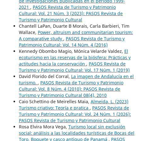
de investigaciones publicadas en el período 1999-
2021
,
PASOS Revista de Turismo y Patrimonio
Cultural: Vol. 21 Núm. 3 (2023): PASOS Revista de
Turismo y Patrimonio Cultural
Chantell LaPan, Duarte B Morais, Carla Barbieri, Tim
Wallace,
Power, altruism and communitarian tourism:
A comparative study
,
PASOS Revista de Turismo y
Patrimonio Cultural: Vol. 14 Núm. 4 (2016)
Kennedy Obombo Magio, Mónica Velarde Valdez,
El
ecoturismo en las reservas de la biósfera: Prácticas y
actitudes hacia la conservación
,
PASOS Revista de
Turismo y Patrimonio Cultural: Vol. 17 Núm. 1 (2019)
David Florido del Corral,
La imagen de Andalucía en el
turismo.
,
PASOS Revista de Turismo y Patrimonio
Cultural: Vol. 8 Núm. 4 (2010): PASOS Revista de
Turismo y Patrimonio Cultural 08(4), 2010
Caio Schettino de Meirelles Maia,
Almeida, L. (2023)
Turismo criativo: Teoría e pratica
,
PASOS Revista de
Turismo y Patrimonio Cultural: Vol. 24 Núm. 1 (2026):
PASOS Revista de Turismo y Patrimonio Cultural
Rosa Elvira Mora Vega,
Turismo local sin exclusión
social: análisis a las localidades turísticas de Bocas del
Toro, Boquete y casco antiguo de Panamá
,
PASOS