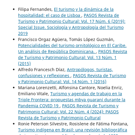
Filipa Fernandes,
El turismo y la dinámica de la
hospitalidad: el caso de Lisboa
,
PASOS Revista de
Turismo y Patrimonio Cultural: Vol. 17 Núm. 6 (2019):
Special Issue. Sociología y Antropología del Turismo
2019
Francisco Orgaz Agüera, Tomás López Guzmán,
Potencialidades del turismo ornitológico en El Caribe.
Un análisis de República Dominicana.
,
PASOS Revista
de Turismo y Patrimonio Cultural: Vol. 13 Núm. 1
(2015)
Alfredo Francesch Díaz,
Antropólogos, turistas,
confusiones y reflexiones
,
PASOS Revista de Turismo
y Patrimonio Cultural: Vol. 14 Núm. 1 (2016)
Mariana Lorenzetti, Alfonsina Cantore, Noelia Enriz,
Emiliano Vitale,
Turismo y agendas de trabajo en la
Triple Frontera: propuestas mbya guaraní durante la
Pandemia COVID 19
,
PASOS Revista de Turismo y
Patrimonio Cultural: Vol. 22 Núm. 4 (2024): PASOS
Revista de Turismo y Patrimonio Cultural
Ronie Peterson Silvestre, Rosislene de Fátima Fontana,
Turismo indígena en Brasil: una revisión bibliográfica