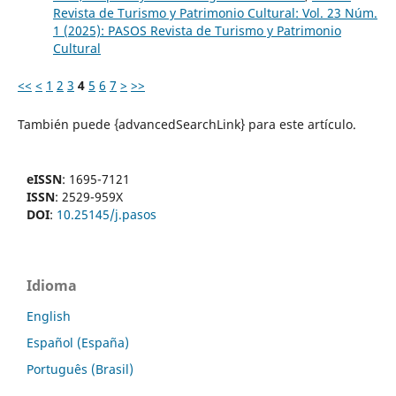
Revista de Turismo y Patrimonio Cultural: Vol. 23 Núm.
1 (2025): PASOS Revista de Turismo y Patrimonio
Cultural
<<
<
1
2
3
4
5
6
7
>
>>
También puede {advancedSearchLink} para este artículo.
eISSN
: 1695-7121
ISSN
: 2529-959X
DOI
:
10.25145/j.pasos
Idioma
English
Español (España)
Português (Brasil)