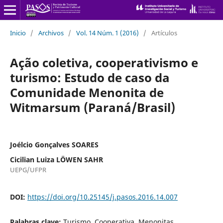
Inicio
/
Archivos
/
Vol. 14 Núm. 1 (2016)
/
Artículos
Ação coletiva, cooperativismo e
turismo: Estudo de caso da
Comunidade Menonita de
Witmarsum (Paraná/Brasil)
Joélcio Gonçalves SOARES
Cicilian Luiza LÖWEN SAHR
UEPG/UFPR
DOI:
https://doi.org/10.25145/j.pasos.2016.14.007
Palabras clave:
Turismo, Cooperativa, Menonitas,