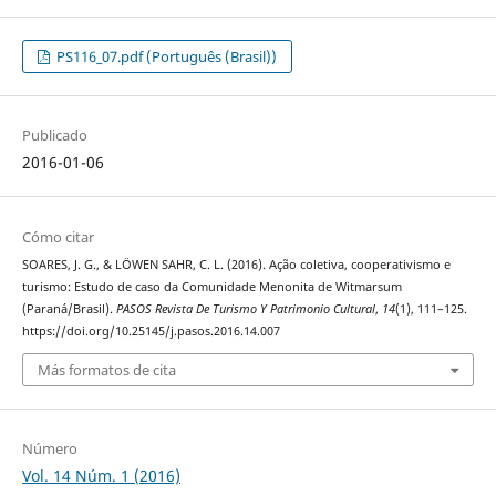
PS116_07.pdf (Português (Brasil))
Publicado
2016-01-06
Cómo citar
SOARES, J. G., & LÖWEN SAHR, C. L. (2016). Ação coletiva, cooperativismo e
turismo: Estudo de caso da Comunidade Menonita de Witmarsum
(Paraná/Brasil).
PASOS Revista De Turismo Y Patrimonio Cultural
,
14
(1), 111–125.
https://doi.org/10.25145/j.pasos.2016.14.007
Más formatos de cita
Número
Vol. 14 Núm. 1 (2016)