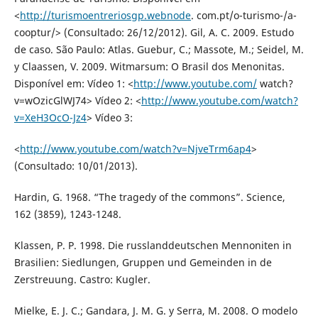
<
http://turismoentreriosgp.webnode
. com.pt/o-turismo-/a-
cooptur/> (Consultado: 26/12/2012). Gil, A. C. 2009. Estudo
de caso. São Paulo: Atlas. Guebur, C.; Massote, M.; Seidel, M.
y Claassen, V. 2009. Witmarsum: O Brasil dos Menonitas.
Disponível em: Vídeo 1: <
http://www.youtube.com/
watch?
v=wOzicGlWJ74> Vídeo 2: <
http://www.youtube.com/watch?
v=XeH3OcO-Jz4
> Vídeo 3:
<
http://www.youtube.com/watch?v=NjveTrm6ap4
>
(Consultado: 10/01/2013).
Hardin, G. 1968. “The tragedy of the commons”. Science,
162 (3859), 1243-1248.
Klassen, P. P. 1998. Die russlanddeutschen Mennoniten in
Brasilien: Siedlungen, Gruppen und Gemeinden in de
Zerstreuung. Castro: Kugler.
Mielke, E. J. C.; Gandara, J. M. G. y Serra, M. 2008. O modelo