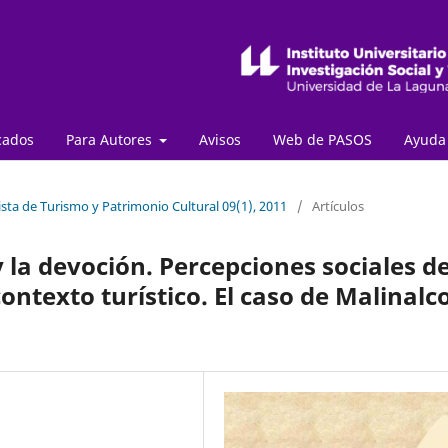
cados
Para Autores
Avisos
Web de PASOS
Ayud
sta de Turismo y Patrimonio Cultural 09(1), 2011
/
Artículos
y la devoción. Percepciones sociales de
ontexto turístico. El caso de Malinalco