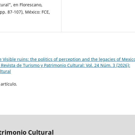
tural”, en Florescano,
pp. 87-107), México: FCE,
 Visible ruins: the politics of perception and the legacies of Mexic
Revista de Turismo y Patrimonio Cultural: Vol. 24 Núm. 3 (2026):
ltural
artículo.
trimonio Cultural