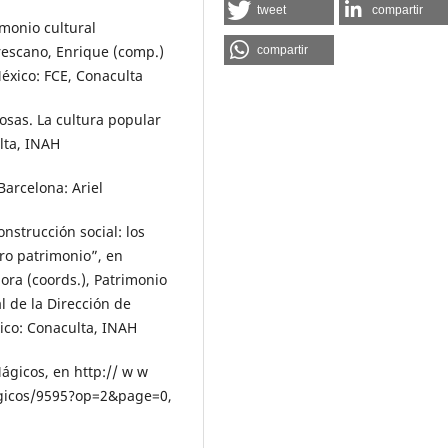
tweet
compartir
imonio cultural
rescano, Enrique (comp.)
compartir
México: FCE, Conaculta
osas. La cultura popular
lta, INAH
Barcelona: Ariel
strucción social: los
ro patrimonio”, en
ora (coords.), Patrimonio
l de la Dirección de
xico: Conaculta, INAH
gicos, en http:// w w
agicos/9595?op=2&page=0,