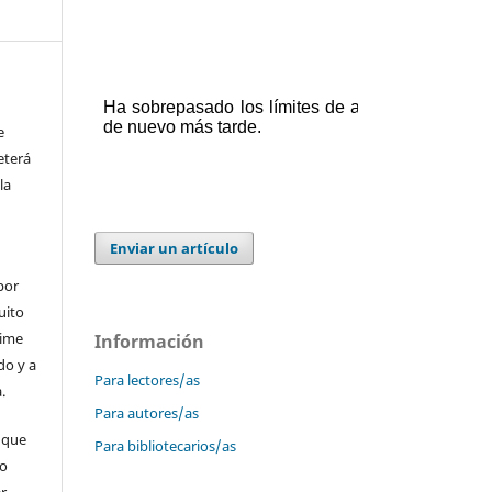
e
eterá
la
Enviar un artículo
por
uito
time
Información
do y a
Para lectores/as
.
Para autores/as
 que
Para bibliotecarios/as
 o
er