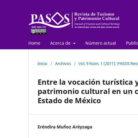
Home
Acerca de
Número actual
Publi
Inicio
/
Archivos
/
Vol. 9 Núm. 1 (2011): PASOS Revi
Entre la vocación turística 
patrimonio cultural en un c
Estado de México
Eréndira Muñoz Aréyzaga