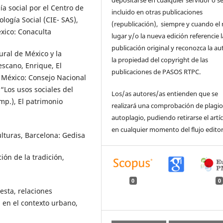
a social por el Centro de
incluido en otras publicaciones
logía Social (CIE- SAS),
(republicación), siempre y cuando el
xico: Conaculta
lugar y/o la nueva edición referencie l
publicación original y reconozca la au
ural de México y la
la propiedad del copyright de las
escano, Enrique, El
publicaciones de PASOS RTPC.
, México: Consejo Nacional
 “Los usos sociales del
Los/as autores/as entienden que se
mp.), El patrimonio
realizará una comprobación de plagio
autoplagio, pudiendo retirarse el artí
en cualquier momento del flujo editor
culturas, Barcelona: Gedisa
ón de la tradición,
0
0
esta, relaciones
 en el contexto urbano,