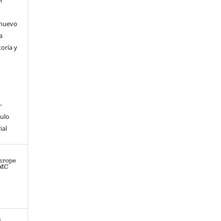
 nuevo
a
toría y
-
culo
ial