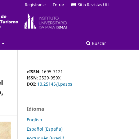
Registrarse
Entrar
Sitio Revistas ULL
a
Buscar
eISSN
: 1695-7121
ISSN
: 2529-959X
l
DOI
:
10.25145/j.pasos
,
Idioma
English
Español (España)
Português (Brasil)