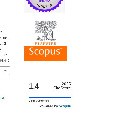
ón
es del
o. El
S
), 115–
.09.010
1.4
2025
CiteScore
sta
78th percentile
Powered by
Scopus