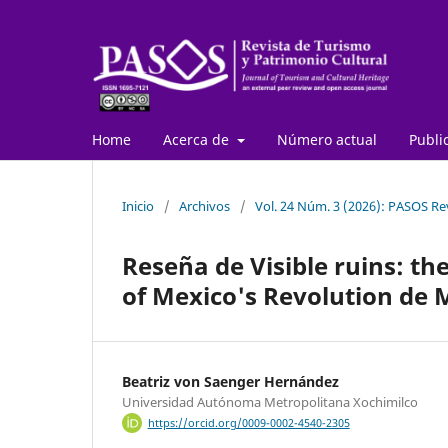
Home
Acerca de
Número actual
Publi
Inicio
/
Archivos
/
Vol. 24 Núm. 3 (2026): PASOS Re
Reseña de Visible ruins: the
of Mexico's Revolution de 
Beatriz von Saenger Hernández
Universidad Autónoma Metropolitana Xochimilco
https://orcid.org/0009-0002-4540-2305