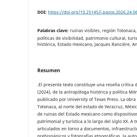
DOI:
https://doi.org/10.25145/j.pasos.2026.24.0
Palabras clave:
ruinas visibles, región Totonaca
políticas de visibilidad, patrimonio cultural, tur
histórica, Estado mexicano, Jacques Rancière, A
Resumen
.El presente texto constituye una reseña crítica d
(2024), de la antropóloga histórica y política Mó
publicado por University of Texas Press. La obra 
Totonaca, al norte del estado de Veracruz, Méxic
de ruinas del Estado mexicano como dispositivos 
patrimonial y turística a lo largo del siglo XX. A 
articulados en torno a documentos, infraestructu
prehispánicos y fotografías etnográficas, la au