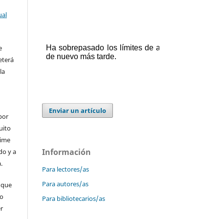
ual
e
eterá
la
Enviar un artículo
por
uito
time
Información
do y a
.
Para lectores/as
Para autores/as
 que
 o
Para bibliotecarios/as
er