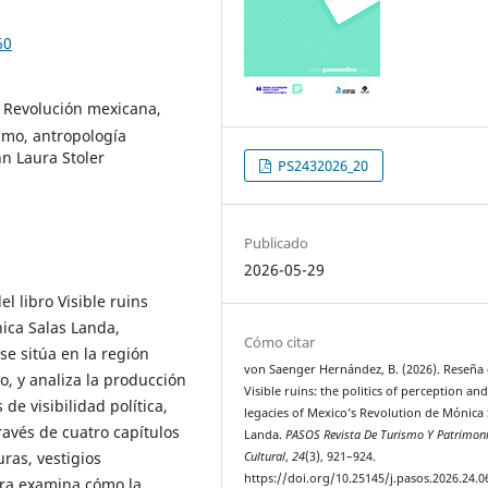
60
, Revolución mexicana,
ismo, antropología
nn Laura Stoler
PS2432026_20
Publicado
2026-05-29
el libro Visible ruins
nica Salas Landa,
Cómo citar
se sitúa en la región
von Saenger Hernández, B. (2026). Reseña
o, y analiza la producción
Visible ruins: the politics of perception an
de visibilidad política,
legacies of Mexico’s Revolution de Mónica 
través de cuatro capítulos
Landa.
PASOS Revista De Turismo Y Patrimon
ras, vestigios
Cultural
,
24
(3), 921–924.
https://doi.org/10.25145/j.pasos.2026.24.0
tora examina cómo la