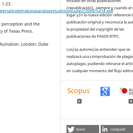
incluido en otras publicaciones
 1-23.
(republicación), siempre y cuando el
erialesdetrabajoparalosestudiosvisuales/2009/jul/4.pdf
lugar y/o la nueva edición referencie l
publicación original y reconozca la au
of perception and the
la propiedad del copyright de las
ty of Texas Press.
publicaciones de PASOS RTPC.
 Ruination. London: Duke
Los/as autores/as entienden que se
realizará una comprobación de plagio
autoplagio, pudiendo retirarse el artí
en cualquier momento del flujo editor
0
0
tweet
compartir