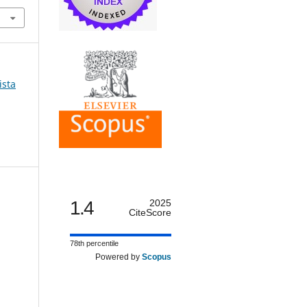
ista
1.4
2025
CiteScore
78th percentile
Powered by
Scopus