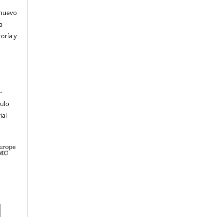
 nuevo
a
toría y
-
culo
ial