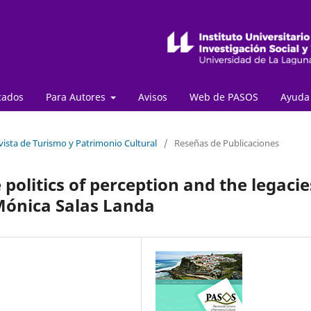
cados
Para Autores
Avisos
Web de PASOS
Ayud
vista de Turismo y Patrimonio Cultural
/
Reseñas de Publicaciones
 politics of perception and the legacie
Mónica Salas Landa