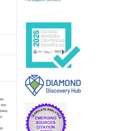
 de
d the
Salas
io
60