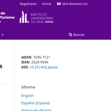
Registrarse
Entrar
Sitio Revistas ULL
a
Buscar
eISSN
: 1695-7121
ISSN
: 2529-959X
s
DOI
:
10.25145/j.pasos
Idioma
English
Español (España)
Português (Brasil)