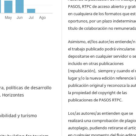
PASOS, RTPC de acceso abierto y grat
en cualquiera de los formatos que es
oportunos, por un plazo indetermina
título de colaboración no remunerada
Asimismo, el/los autor/es entiende/n
el trabajo publicado podrá vincularse
depositarse en cualquier servidor o s
incluido en otras publicaciones
(republicación), siempre y cuando el
lugar y/o la nueva edición referencie l
publicación original y reconozca la au
a, políticas de desarrollo
la propiedad del copyright de las
. Horizontes
publicaciones de PASOS RTPC.
Los/as autores/as entienden que se
nibilidad y turismo
realizará una comprobación de plagio
autoplagio, pudiendo retirarse el artí
en cualquier momento del flujo editor