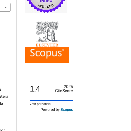
1.4
2025
e
CiteScore
eterá
la
78th percentile
Powered by
Scopus
por