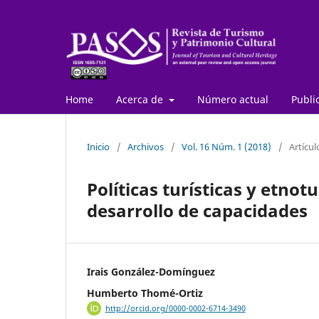
Home
Acerca de
Número actual
Publi
Inicio
/
Archivos
/
Vol. 16 Núm. 1 (2018)
/
Artícul
Políticas turísticas y etnot
desarrollo de capacidades
Irais González-Domínguez
Humberto Thomé-Ortiz
http://orcid.org/0000-0002-6714-3490