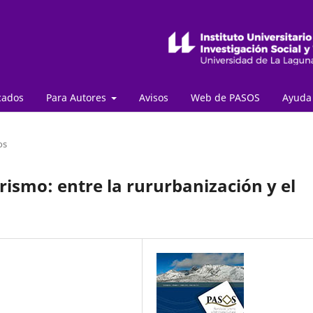
cados
Para Autores
Avisos
Web de PASOS
Ayud
os
urismo: entre la rururbanización y el