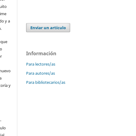
uito
time
do y a
Enviar un artículo
.
 que
 o
Información
er
Para lectores/as
 nuevo
Para autores/as
a
Para bibliotecarios/as
toría y
-
culo
ial