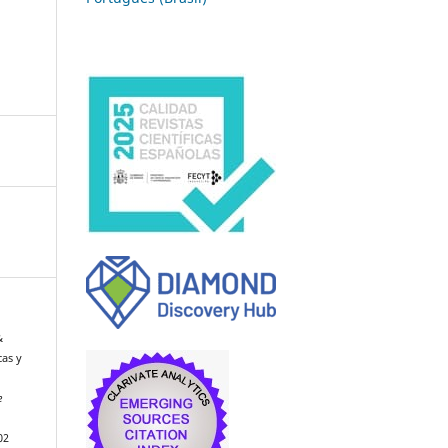
&
cas y
e
02