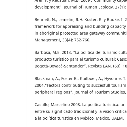
Aref, F. y Redzuan, M.B. 2009 .“Community capac
development”. Journal of Human Ecology, 27(1): 
Bennett, N., Lemelin, R.H. Koster, R. y Budke, I. 
framework for appraising and building capacity
in aboriginal protected area gateway communiti
Management, 33(4): 752-766.
Barbosa, M.E. 2013. “La política del turismo cult
producto turístico para el turismo cultural: Caso
Bogotá-Boyacá-Santander”. Revista EAN, (60): 1
Blackman, A., Foster B., Kuilboer, A., Hyvonne, T
2004.“Factors contributing to succesfull touris
peripheral regions”. Journal of Tourism Studies, 
Castillo, Marcelino 2008. La política turística: 
entre su significado tradicional y la visión críti
a la política turística en México, México, UAEM.