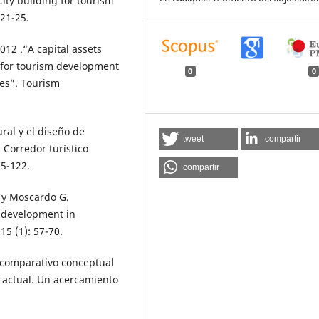
ity building for tourism
21-25.
2012 .“A capital assets
 for tourism development
0
0
es”. Tourism
ural y el diseño de
tweet
compartir
: Corredor turístico
05-122.
compartir
. y Moscardo G.
m development in
15 (1): 57-70.
un comparativo conceptual
ca actual. Un acercamiento