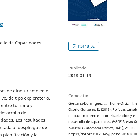
02
ollo de Capacidades.,
PS118_02
Publicado
2018-01-19
icas de etnoturismo en el
Cómo citar
ivo, de tipo exploratorio,
González-Domínguez, I., Thomé-Ortiz, H., 
 entre turismo y
Osorio-González, R. (2018). Políticas turísti
 desarrollo de
etnoturismo: entre la rururbanización y el
cidades. Los resultados
desarrollo de capacidades.
PASOS Revista D
ntada al despliegue de
Turismo Y Patrimonio Cultural
,
16
(1), 21–36.
https://doi.org/10.25145/j.pasos.2018.16.0
 planificación y la