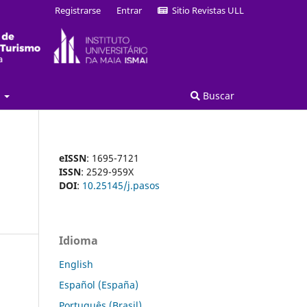
Registrarse
Entrar
Sitio Revistas ULL
a
Buscar
eISSN
: 1695-7121
ISSN
: 2529-959X
DOI
:
10.25145/j.pasos
Idioma
English
Español (España)
Português (Brasil)