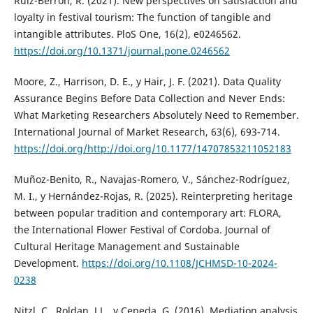
Ruiz-Berrón, R. (2021). New perspectives on satisfaction and
loyalty in festival tourism: The function of tangible and
intangible attributes. PloS One, 16(2), e0246562.
https://doi.org/10.1371/journal.pone.0246562
Moore, Z., Harrison, D. E., y Hair, J. F. (2021). Data Quality
Assurance Begins Before Data Collection and Never Ends:
What Marketing Researchers Absolutely Need to Remember.
International Journal of Market Research, 63(6), 693-714.
https://doi.org/http://doi.org/10.1177/14707853211052183
Muñoz-Benito, R., Navajas-Romero, V., Sánchez-Rodríguez,
M. I., y Hernández-Rojas, R. (2025). Reinterpreting heritage
between popular tradition and contemporary art: FLORA,
the International Flower Festival of Cordoba. Journal of
Cultural Heritage Management and Sustainable
Development.
https://doi.org/10.1108/JCHMSD-10-2024-
0238
Nitzl, C., Roldan, J.L., y Cepeda, G. (2016). Mediation analysis