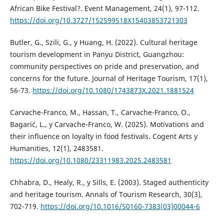
African Bike Festival?. Event Management, 24(1), 97-112.
https://doi.org/10.3727/152599518X15403853721303
Butler, G., Szili, G., y Huang, H. (2022). Cultural heritage
tourism development in Panyu District, Guangzhou:
community perspectives on pride and preservation, and
concerns for the future. Journal of Heritage Tourism, 17(1),
56-73.
https://doi.org/10.1080/1743873X.2021.1881524
Carvache-Franco, M., Hassan, T., Carvache-Franco, O.,
Bagarić, L., y Carvache-Franco, W. (2025). Motivations and
their influence on loyalty in food festivals. Cogent Arts y
Humanities, 12(1), 2483581.
https://doi.org/10.1080/23311983.2025.2483581
Chhabra, D., Healy, R., y Sills, E. (2003). Staged authenticity
and heritage tourism. Annals of Tourism Research, 30(3),
702-719.
https://doi.org/10.1016/S0160-7383(03)00044-6