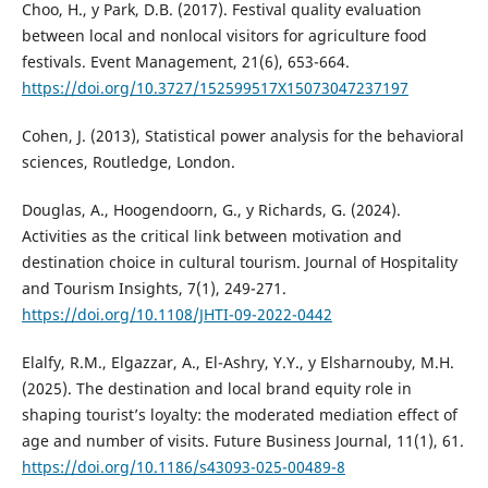
Choo, H., y Park, D.B. (2017). Festival quality evaluation
between local and nonlocal visitors for agriculture food
festivals. Event Management, 21(6), 653-664.
https://doi.org/10.3727/152599517X15073047237197
Cohen, J. (2013), Statistical power analysis for the behavioral
sciences, Routledge, London.
Douglas, A., Hoogendoorn, G., y Richards, G. (2024).
Activities as the critical link between motivation and
destination choice in cultural tourism. Journal of Hospitality
and Tourism Insights, 7(1), 249-271.
https://doi.org/10.1108/JHTI-09-2022-0442
Elalfy, R.M., Elgazzar, A., El-Ashry, Y.Y., y Elsharnouby, M.H.
(2025). The destination and local brand equity role in
shaping tourist’s loyalty: the moderated mediation effect of
age and number of visits. Future Business Journal, 11(1), 61.
https://doi.org/10.1186/s43093-025-00489-8