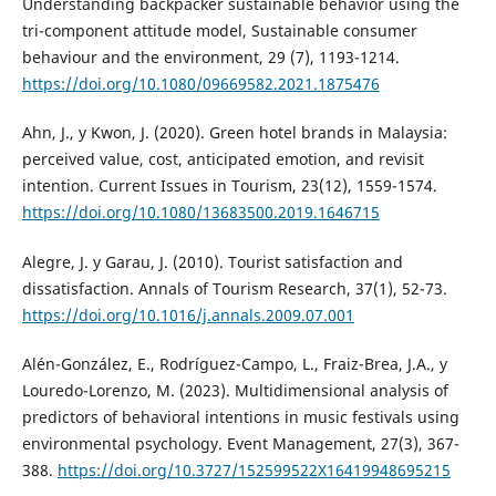
Understanding backpacker sustainable behavior using the
tri-component attitude model, Sustainable consumer
behaviour and the environment, 29 (7), 1193-1214.
https://doi.org/10.1080/09669582.2021.1875476
Ahn, J., y Kwon, J. (2020). Green hotel brands in Malaysia:
perceived value, cost, anticipated emotion, and revisit
intention. Current Issues in Tourism, 23(12), 1559-1574.
https://doi.org/10.1080/13683500.2019.1646715
Alegre, J. y Garau, J. (2010). Tourist satisfaction and
dissatisfaction. Annals of Tourism Research, 37(1), 52-73.
https://doi.org/10.1016/j.annals.2009.07.001
Alén-González, E., Rodríguez-Campo, L., Fraiz-Brea, J.A., y
Louredo-Lorenzo, M. (2023). Multidimensional analysis of
predictors of behavioral intentions in music festivals using
environmental psychology. Event Management, 27(3), 367-
388.
https://doi.org/10.3727/152599522X16419948695215