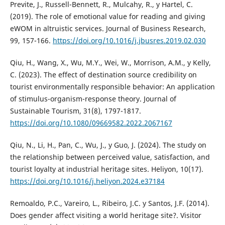
Previte, J., Russell-Bennett, R., Mulcahy, R., y Hartel, C.
(2019). The role of emotional value for reading and giving
eWOM in altruistic services. Journal of Business Research,
99, 157-166.
https://doi.org/10.1016/j.jbusres.2019.02.030
Qiu, H., Wang, X., Wu, M.Y., Wei, W., Morrison, A.M., y Kelly,
C. (2023). The effect of destination source credibility on
tourist environmentally responsible behavior: An application
of stimulus-organism-response theory. Journal of
Sustainable Tourism, 31(8), 1797-1817.
https://doi.org/10.1080/09669582.2022.2067167
Qiu, N., Li, H., Pan, C., Wu, J., y Guo, J. (2024). The study on
the relationship between perceived value, satisfaction, and
tourist loyalty at industrial heritage sites. Heliyon, 10(17).
https://doi.org/10.1016/j.heliyon.2024.e37184
Remoaldo, P.C., Vareiro, L., Ribeiro, J.C. y Santos, J.F. (2014).
Does gender affect visiting a world heritage site?. Visitor