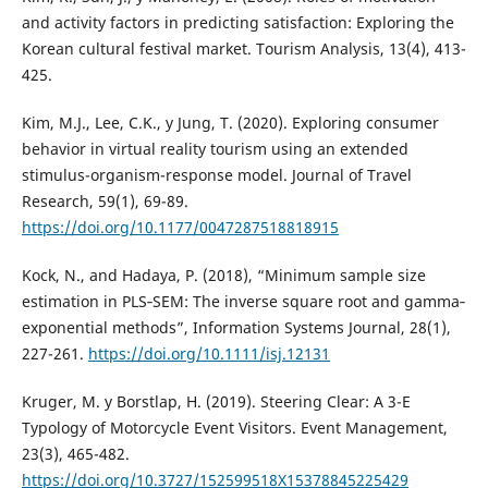
and activity factors in predicting satisfaction: Exploring the
Korean cultural festival market. Tourism Analysis, 13(4), 413-
425.
Kim, M.J., Lee, C.K., y Jung, T. (2020). Exploring consumer
behavior in virtual reality tourism using an extended
stimulus-organism-response model. Journal of Travel
Research, 59(1), 69-89.
https://doi.org/10.1177/0047287518818915
Kock, N., and Hadaya, P. (2018), “Minimum sample size
estimation in PLS‐SEM: The inverse square root and gamma‐
exponential methods”, Information Systems Journal, 28(1),
227-261.
https://doi.org/10.1111/isj.12131
Kruger, M. y Borstlap, H. (2019). Steering Clear: A 3-E
Typology of Motorcycle Event Visitors. Event Management,
23(3), 465-482.
https://doi.org/10.3727/152599518X15378845225429