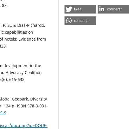
 88,
tweet
compartir
compartir
 P. S., & Díaz-Pichardo,
c capabilities on
f hotels: Evidence from
423,
ism development in the
and Advocacy Coalition
(6), 615-632,
.
 Global Geopark. Diversity
r. 124 p. ISBN 978-3-031-
89-5
.
uscar/doc.php?id=DOUE-