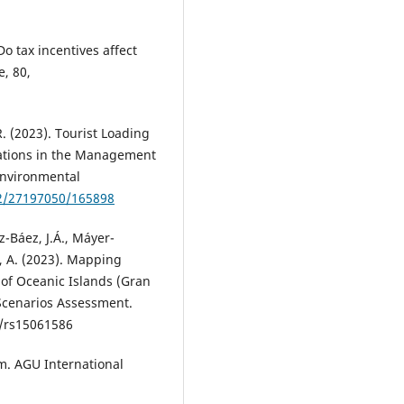
Do tax incentives affect
e, 80,
R. (2023). Tourist Loading
ations in the Management
Environmental
12/27197050/165898
z-Báez, J.Á., Máyer-
, A. (2023). Mapping
 of Oceanic Islands (Gran
 Scenarios Assessment.
/rs15061586
sm. AGU International