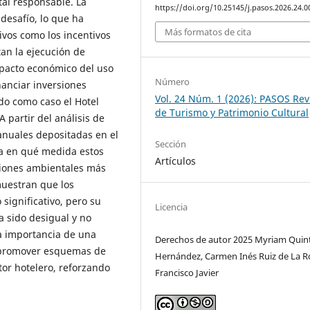
l responsable. La
https://doi.org/10.25145/j.pasos.2026.24.0
desafío, lo que ha
Más formatos de cita
vos como los incentivos
tan la ejecución de
impacto económico del uso
Número
nanciar inversiones
Vol. 24 Núm. 1 (2026): PASOS Rev
do como caso el Hotel
de Turismo y Patrimonio Cultural
 partir del análisis de
anuales depositadas en el
Sección
na en qué medida estos
Artículos
rsiones ambientales más
muestran que los
 significativo, pero su
Licencia
a sido desigual y no
la importancia de una
Derechos de autor 2025 Myriam Quin
e promover esquemas de
Hernández, Carmen Inés Ruiz de La R
tor hotelero, reforzando
Francisco Javier