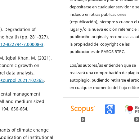
depositarse en cualquier servidor o s
incluido en otras publicaciones
(republicación), siempre y cuando el
lugar y/o la nueva edición referencie l
2). Degradation of
publicación original y reconozca la au
ne health (pp. 281-327).
la propiedad del copyright de las
-12-822794-7.00008-3
.
publicaciones de PASOS RTPC.
M. Iqbal Khan, M. (2021).
Los/as autores/as entienden que se
economic growth on
realizará una comprobación de plagio
el data analysis,
autoplagio, pudiendo retirarse el artí
resourpol.2021.102365
.
en cualquier momento del flujo editor
ronmental management
mall and medium sized
 194, 656-664,
0
0
inants of climate change
pplication of institutional