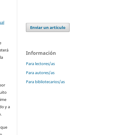
ual
Enviar un artículo
e
eterá
Información
la
Para lectores/as
Para autores/as
Para bibliotecarios/as
por
uito
time
do y a
.
 que
 o