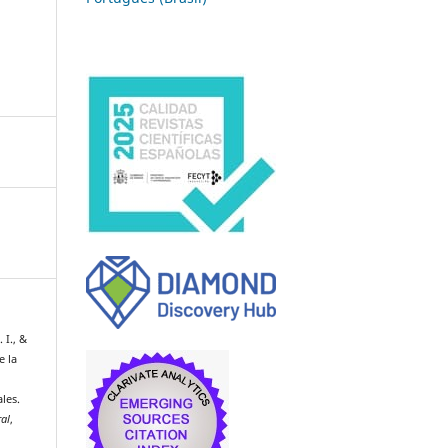
 I., &
e la
les.
al
,