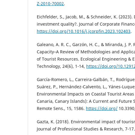
Z-2010-70002
.
Eichfelder, S., Jacob, M., & Schneider, K. (2023). 
investment quality?. Journal of Corporate Financ
https://doi.org/10.1016/j.jcorpfin.2023.102403
.
Galeano, A. R. C., Garzón, H. C., & Miranda, J. P. 
Capacity–A Review of Methodologies and Applic
of Tourist Resources. Ecological Engineering & 
Technology, 24(6), 1-14,
https://doi.org/10.129
García-Romero, L., Carreira-Galbán, T., Rodrígue
Suárez, P., Hernández-Calvento, L., Yánes-Luque
Environmental Impacts on Coastal Tourist Areas
Canaria, Canary Islands): A Current and Future
Remote Sens., 15, 1586.
https://doi.org/
10.3390
Gazta, K. (2018). Environmental impact of touri
Journal of Professional Studies & Research, 7-17.