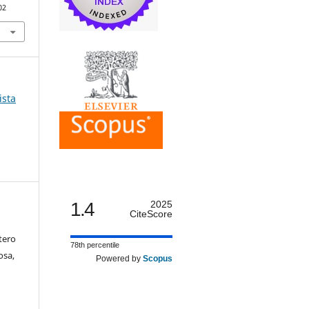
02
ista
1.4
2025
CiteScore
tero
78th percentile
osa,
Powered by
Scopus