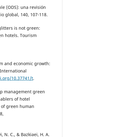
ible (ODS): una revisión
io global, 140, 107-118.
litters is not green:
en hotels. Tourism
sm and economic growth:
 International
i.org/10.37741/t
.
. Top management green
ablers of hotel
e of green human
8,
i, N. C., & Bazkiaei, H. A.