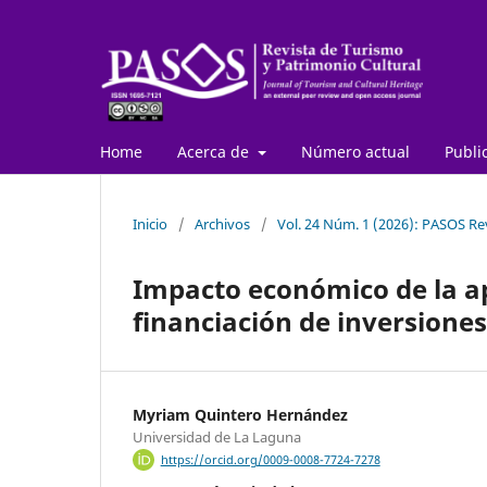
Home
Acerca de
Número actual
Publi
Inicio
/
Archivos
/
Vol. 24 Núm. 1 (2026): PASOS Re
Impacto económico de la apl
financiación de inversion
Myriam Quintero Hernández
Universidad de La Laguna
https://orcid.org/0009-0008-7724-7278