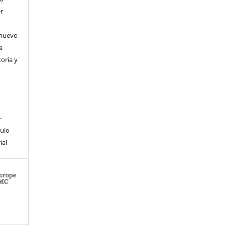
er
 nuevo
a
toría y
-
culo
ial