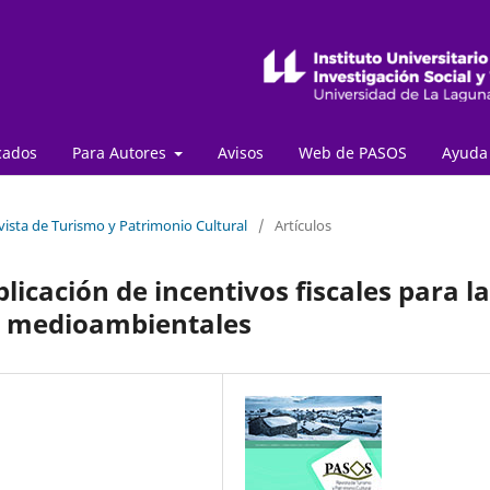
cados
Para Autores
Avisos
Web de PASOS
Ayud
vista de Turismo y Patrimonio Cultural
/
Artículos
icación de incentivos fiscales para la
es medioambientales