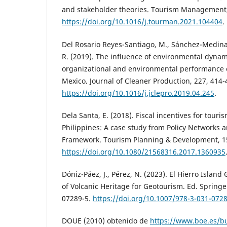
and stakeholder theories. Tourism Management,
https://doi.org/10.1016/j.tourman.2021.104404
.
Del Rosario Reyes-Santiago, M., Sánchez-Medina,
R. (2019). The influence of environmental dynami
organizational and environmental performance o
Mexico. Journal of Cleaner Production, 227, 414-
https://doi.org/10.1016/j.jclepro.2019.04.245
.
Dela Santa, E. (2018). Fiscal incentives for tour
Philippines: A case study from Policy Networks 
Framework. Tourism Planning & Development, 15
https://doi.org/10.1080/21568316.2017.1360935
Dóniz-Páez, J., Pérez, N. (2023). El Hierro Island
of Volcanic Heritage for Geotourism. Ed. Springe
07289-5.
https://doi.org/10.1007/978-3-031-072
DOUE (2010) obtenido de
https://www.boe.es/b