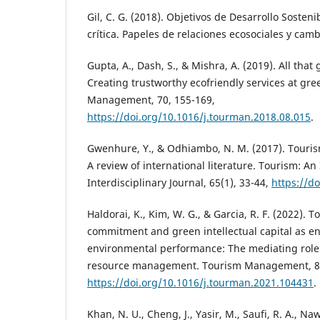
Gil, C. G. (2018). Objetivos de Desarrollo Sosten
crítica. Papeles de relaciones ecosociales y camb
Gupta, A., Dash, S., & Mishra, A. (2019). All that g
Creating trustworthy ecofriendly services at gre
Management, 70, 155-169,
https://doi.org/10.1016/j.tourman.2018.08.015
.
Gwenhure, Y., & Odhiambo, N. M. (2017). Touri
A review of international literature. Tourism: An
Interdisciplinary Journal, 65(1), 33-44,
https://do
Haldorai, K., Kim, W. G., & Garcia, R. F. (2022)
commitment and green intellectual capital as en
environmental performance: The mediating rol
resource management. Tourism Management, 8
https://doi.org/10.1016/j.tourman.2021.104431
.
Khan, N. U., Cheng, J., Yasir, M., Saufi, R. A., Naw