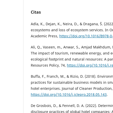
Citas
Adla, K., Dejan, K., Neira, D., & Dragana, Š. (202
ecosystems and loss of ecosystem services. In O
Academic Press,
https://doi.org/10.1016/B978-0
Ali, Q., Vaseen, m., Anwar, S., Amjad Makhdum, 
The impact of tourism, renewable energy, and 
ecological footprint and natural resources: A pan
Resources Policy, 74,
https://doi.org/10.1016/j.
Buffa, F., Franch, M., & Rizio, D. (2018). Envi
practices for sustainable business models in s
hotel enterprises. Journal of Cleaner Production,
https://doi.org/10.1016/j.jclepro.2018.05.143
.
De Grosbois, D., & Fennell, D. A. (2022). Determ
disclosure practices of global hotel companies: A