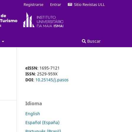
Registrarse
Entrar
Sitio Revistas ULL
a
Buscar
eISSN
: 1695-7121
ISSN
: 2529-959X
DOI
:
10.25145/j.pasos
Idioma
English
Español (España)
Português (Brasil)