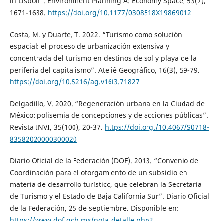
in Lisbon”. Environment Planning A: Economy Space, 53(7),
1671-1688.
https://doi.org/10.1177/0308518X19869012
Costa, M. y Duarte, T. 2022. “Turismo como solución
espacial: el proceso de urbanización extensiva y
concentrada del turismo en destinos de sol y playa de la
periferia del capitalismo”. Ateliê Geográfico, 16(3), 59-79.
https://doi.org/10.5216/ag.v16i3.71827
Delgadillo, V. 2020. “Regeneración urbana en la Ciudad de
México: polisemia de concepciones y de acciones públicas”.
Revista INVI, 35(100), 20-37.
https://doi.org./10.4067/S0718-
83582020000300020
Diario Oficial de la Federación (DOF). 2013. “Convenio de
Coordinación para el otorgamiento de un subsidio en
materia de desarrollo turístico, que celebran la Secretaría
de Turismo y el Estado de Baja California Sur”. Diario Oficial
de la Federación, 25 de septiembre. Disponible en:
https://www.dof.gob.mx/nota_detalle.php?