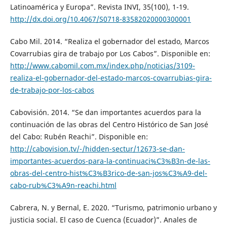
Latinoamérica y Europa”. Revista INVI, 35(100), 1-19.
http://dx.doi.org/10.4067/S0718-83582020000300001
Cabo Mil. 2014. “Realiza el gobernador del estado, Marcos
Covarrubias gira de trabajo por Los Cabos”. Disponible en:
http://www.cabomil.com.mx/index.php/noticias/3109-
realiza-el-gobernador-del-estado-marcos-covarrubias-gira-
de-trabajo-por-los-cabos
Cabovisión. 2014. “Se dan importantes acuerdos para la
continuación de las obras del Centro Histórico de San José
del Cabo: Rubén Reachi”. Disponible en:
http://cabovision.tv/-/hidden-sectur/12673-se-dan-
importantes-acuerdos-para-la-continuaci%C3%B3n-de-las-
obras-del-centro-hist%C3%B3rico-de-san-jos%C3%A9-del-
cabo-rub%C3%A9n-reachi.html
Cabrera, N. y Bernal, E. 2020. “Turismo, patrimonio urbano y
justicia social. El caso de Cuenca (Ecuador)”. Anales de