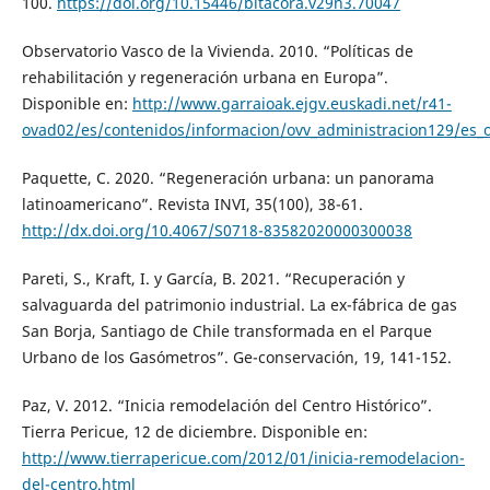
100.
https://doi.org/10.15446/bitacora.v29n3.70047
Observatorio Vasco de la Vivienda. 2010. “Políticas de
rehabilitación y regeneración urbana en Europa”.
Disponible en:
http://www.garraioak.ejgv.euskadi.net/r41-
ovad02/es/contenidos/informacion/ovv_administracion129/es_
Paquette, C. 2020. “Regeneración urbana: un panorama
latinoamericano”. Revista INVI, 35(100), 38-61.
http://dx.doi.org/10.4067/S0718-83582020000300038
Pareti, S., Kraft, I. y García, B. 2021. “Recuperación y
salvaguarda del patrimonio industrial. La ex-fábrica de gas
San Borja, Santiago de Chile transformada en el Parque
Urbano de los Gasómetros”. Ge-conservación, 19, 141-152.
Paz, V. 2012. “Inicia remodelación del Centro Histórico”.
Tierra Pericue, 12 de diciembre. Disponible en:
http://www.tierrapericue.com/2012/01/inicia-remodelacion-
del-centro.html