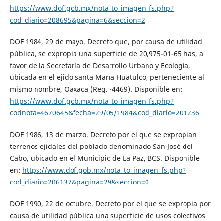
https://www.dof.gob.mx/nota_to_imagen_fs.php?
cod_diario=208695&pagina=6&seccion=2
DOF 1984, 29 de mayo. Decreto que, por causa de utilidad
pública, se expropia una superficie de 20,975-01-65 has, a
favor de la Secretaría de Desarrollo Urbano y Ecología,
ubicada en el ejido santa María Huatulco, perteneciente al
mismo nombre, Oaxaca (Reg. -4469). Disponible en:
https://www.dof.gob.mx/nota_to_imagen_fs.php?
codnota=4670645&fecha=29/05/1984&cod_diario=201236
DOF 1986, 13 de marzo. Decreto por el que se expropian
terrenos ejidales del poblado denominado San José del
Cabo, ubicado en el Municipio de La Paz, BCS. Disponible
en:
https://www.dof.gob.mx/nota_to_imagen_fs.php?
cod_diario=206137&pagina=29&seccion=0
DOF 1990, 22 de octubre. Decreto por el que se expropia por
causa de utilidad pública una superficie de usos colectivos