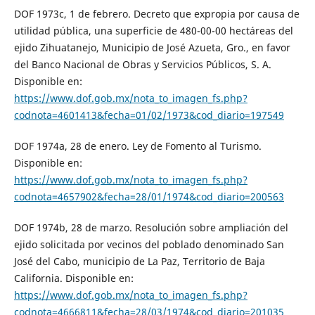
DOF 1973c, 1 de febrero. Decreto que expropia por causa de
utilidad pública, una superficie de 480-00-00 hectáreas del
ejido Zihuatanejo, Municipio de José Azueta, Gro., en favor
del Banco Nacional de Obras y Servicios Públicos, S. A.
Disponible en:
https://www.dof.gob.mx/nota_to_imagen_fs.php?
codnota=4601413&fecha=01/02/1973&cod_diario=197549
DOF 1974a, 28 de enero. Ley de Fomento al Turismo.
Disponible en:
https://www.dof.gob.mx/nota_to_imagen_fs.php?
codnota=4657902&fecha=28/01/1974&cod_diario=200563
DOF 1974b, 28 de marzo. Resolución sobre ampliación del
ejido solicitada por vecinos del poblado denominado San
José del Cabo, municipio de La Paz, Territorio de Baja
California. Disponible en:
https://www.dof.gob.mx/nota_to_imagen_fs.php?
codnota=4666811&fecha=28/03/1974&cod_diario=201035