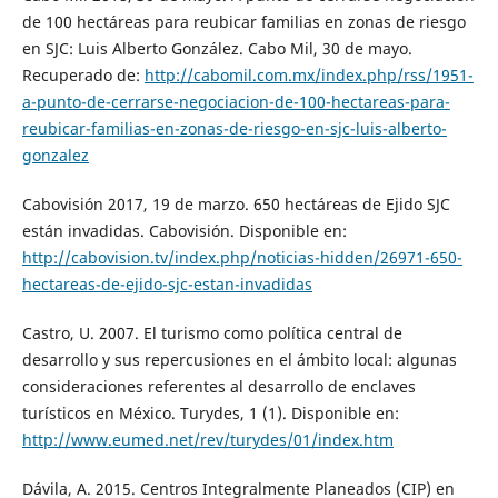
de 100 hectáreas para reubicar familias en zonas de riesgo
en SJC: Luis Alberto González. Cabo Mil, 30 de mayo.
Recuperado de:
http://cabomil.com.mx/index.php/rss/1951-
a-punto-de-cerrarse-negociacion-de-100-hectareas-para-
reubicar-familias-en-zonas-de-riesgo-en-sjc-luis-alberto-
gonzalez
Cabovisión 2017, 19 de marzo. 650 hectáreas de Ejido SJC
están invadidas. Cabovisión. Disponible en:
http://cabovision.tv/index.php/noticias-hidden/26971-650-
hectareas-de-ejido-sjc-estan-invadidas
Castro, U. 2007. El turismo como política central de
desarrollo y sus repercusiones en el ámbito local: algunas
consideraciones referentes al desarrollo de enclaves
turísticos en México. Turydes, 1 (1). Disponible en:
http://www.eumed.net/rev/turydes/01/index.htm
Dávila, A. 2015. Centros Integralmente Planeados (CIP) en