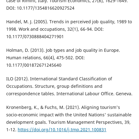
case of Rimini, Italy. Tourism Economics, 27(8), 1629-1649.
DOI: 10.1177/1354816620927524
Handel, M. J. (2005). Trends in perceived job quality, 1989 to
1998. Work and occupations, 32(1), 66-94. DOI:
10.1177/0730888404271901
Holman, D. (2013). Job types and job quality in Europe.
Human relations, 66(4), 475-502. DOI:
10.1177/001872671245640
ILO (2012). International Standard Classification of
Occupations. Structure, group definitions and
correspondence tables. International Labour Office. Geneva.
Kronenberg, K., & Fuchs, M. (2021). Aligning tourism's
socio-economic impact with the United Nations' sustainable
development goals. Tourism Management Perspectives, 39,
1-12.
https://doi.org/10.1016/j.tmp.2021.100831