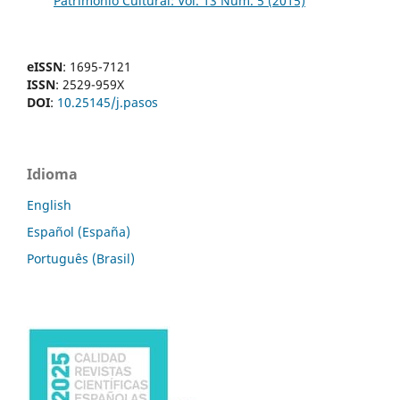
Patrimonio Cultural: Vol. 13 Núm. 5 (2015)
eISSN
: 1695-7121
ISSN
: 2529-959X
DOI
:
10.25145/j.pasos
Idioma
English
Español (España)
Português (Brasil)