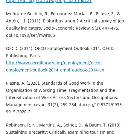
https://doi.org/10.1016/j.tmp.2020.100721
Muñoz de Bustillo, R., Fernández-Macías, E., Esteve, F., &
Antón, J. I. (2011). E pluribus unum? A critical survey of job
quality indicators. Socio-Economic Review, 9(3), 447-475.
doi:10.1093/ser/mwr005
OECD. (2014). OECD Employment Outlook 2014. OECD
Publishing, Paris.
http://www.oecdilibrary.org/employment/oecd-
employment-outlook-2014_empl_outlook-2014-en
Piasna, A. (2020). Standards of Good Work in the
Organisation of Working Time: Fragmentation and the
Intensification of Work Across Sectors and Occupations.
Management revue, 31(2), 259-284. doi.org/10.5771/0935-
9915-2020-2
Robinson, R. N., Martins, A., Solnet, D., & Baum, T. (2019).
Sustaining precarity: Critically examining tourism and