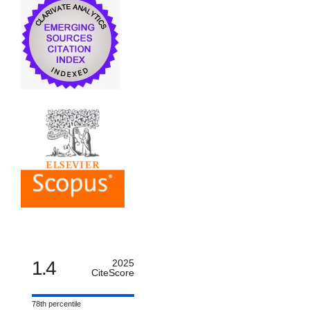
1.4
2025
CiteScore
78th percentile