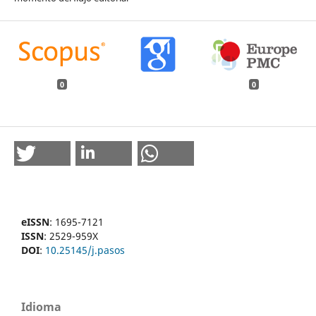
0
0
eISSN
: 1695-7121
ISSN
: 2529-959X
DOI
:
10.25145/j.pasos
Idioma