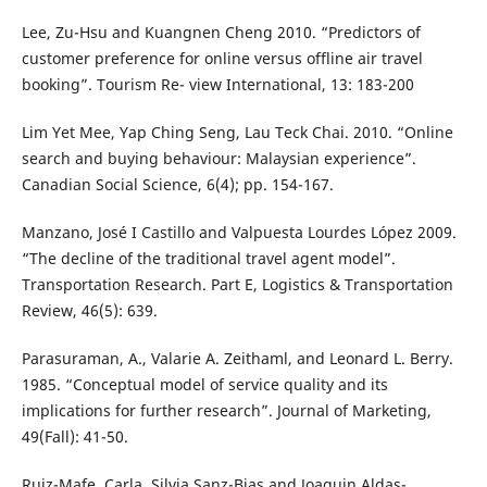
Lee, Zu-Hsu and Kuangnen Cheng 2010. “Predictors of
customer preference for online versus offline air travel
booking”. Tourism Re- view International, 13: 183-200
Lim Yet Mee, Yap Ching Seng, Lau Teck Chai. 2010. “Online
search and buying behaviour: Malaysian experience”.
Canadian Social Science, 6(4); pp. 154-167.
Manzano, José I Castillo and Valpuesta Lourdes López 2009.
“The decline of the traditional travel agent model”.
Transportation Research. Part E, Logistics & Transportation
Review, 46(5): 639.
Parasuraman, A., Valarie A. Zeithaml, and Leonard L. Berry.
1985. “Conceptual model of service quality and its
implications for further research”. Journal of Marketing,
49(Fall): 41-50.
Ruiz-Mafe, Carla, Silvia Sanz-Bias and Joaquin Aldas-