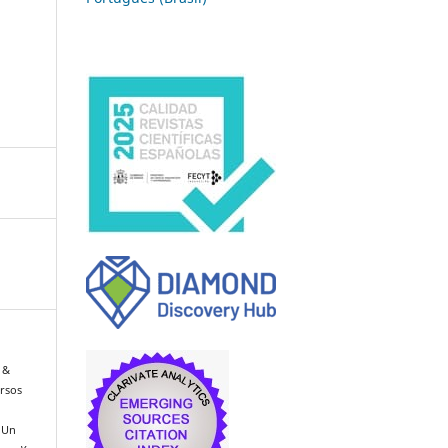
 &
ursos
: Un