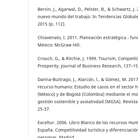
Bersin, J., Agarwal, D., Pelster, B., & Schwartz, J
nuevo mundo del trabajo. In Tendencias Global
2015 (p. 112).
Chiavenato, I. 2011. Planeación estratégica : fu
México: McGraw Hill.
Crouch, G., & Ritchie, J. 1999. Tourism, Competit
Prosperity. Journal of Business Research, 137–15
Danna‑Buitrago, J., Alarcón, l., & Gómez, M. 201
recurso humano: Estudio de casos en el sector 
(México) y de Bogotá (Colombia) mediante el mo
gestión sostenible y asoiativdad (MGSA). Revist
25‑37.
Exceltur. 2006. Libro Blanco de los recursos Hu
España. Competitividad turística y diferenciación
personas. Madrid.