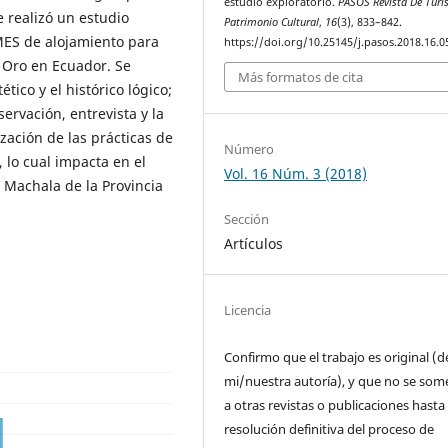
estudio exploratorio.
PASOS Revista De Turi
 realizó un estudio
Patrimonio Cultural
,
16
(3), 833–842.
yMES de alojamiento para
https://doi.org/10.25145/j.pasos.2018.16.0
l Oro en Ecuador. Se
Más formatos de cita
tico y el histórico lógico;
ervación, entrevista y la
ización de las prácticas de
Número
 lo cual impacta en el
Vol. 16 Núm. 3 (2018)
 Machala de la Provincia
Sección
Artículos
Licencia
Confirmo que el trabajo es original (d
mi/nuestra autoría), y que no se som
a otras revistas o publicaciones hasta 
resolución definitiva del proceso de