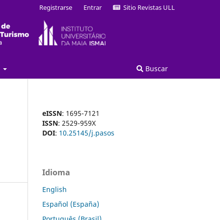
Registrarse
Entrar
Sitio Revistas ULL
a
Buscar
eISSN
: 1695-7121
ISSN
: 2529-959X
DOI
:
10.25145/j.pasos
Idioma
English
Español (España)
Português (Brasil)