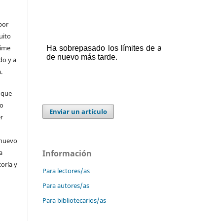
por
uito
time
do y a
.
 que
 o
Enviar un artículo
er
 nuevo
a
Información
toría y
Para lectores/as
Para autores/as
Para bibliotecarios/as