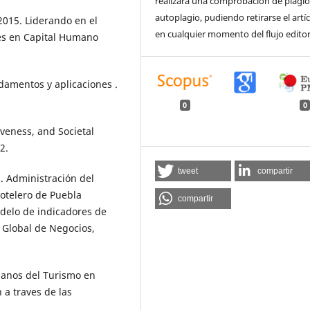
realizará una comprobación de plagio
autoplagio, pudiendo retirarse el artí
. 2015. Liderando en el
en cualquier momento del flujo editor
es en Capital Humano
ndamentos y aplicaciones .
0
0
iveness, and Societal
2.
tweet
compartir
7. Administración del
hotelero de Puebla
compartir
delo de indicadores de
a Global de Negocios,
manos del Turismo en
 a traves de las