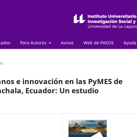
cados
Para Autores
Avisos
Web de PASOS
Ayud
os
nos e innovación en las PyMES de
achala, Ecuador: Un estudio