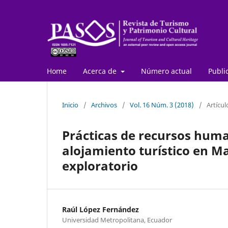
Home
Acerca de
Número actual
Publi
Inicio
/
Archivos
/
Vol. 16 Núm. 3 (2018)
/
Artícul
Prácticas de recursos huma
alojamiento turístico en M
exploratorio
Raúl López Fernández
Universidad Metropolitana, Ecuador