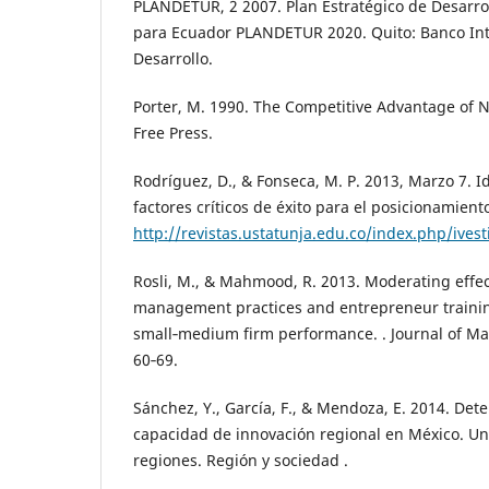
PLANDETUR, 2 2007. Plan Estratégico de Desarro
para Ecuador PLANDETUR 2020. Quito: Banco In
Desarrollo.
Porter, M. 1990. The Competitive Advantage of N
Free Press.
Rodríguez, D., & Fonseca, M. P. 2013, Marzo 7. Id
factores críticos de éxito para el posicionamient
http://revistas.ustatunja.edu.co/index.php/ives
Rosli, M., & Mahmood, R. 2013. Moderating effe
management practices and entrepreneur traini
small‑medium firm performance. . Journal of M
60‑69.
Sánchez, Y., García, F., & Mendoza, E. 2014. Det
capacidad de innovación regional en México. Una
regiones. Región y sociedad .