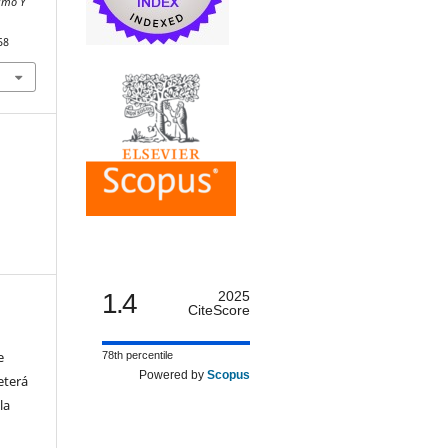
smo Y
58
1.4
2025
CiteScore
e
78th percentile
Powered by
Scopus
eterá
la