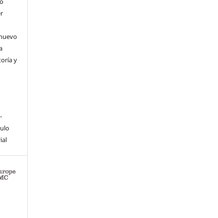
 o
er
 nuevo
a
toría y
-
culo
ial