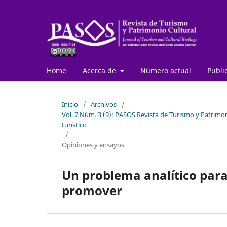
Home
Acerca de
Número actual
Publi
Inicio
/
Archivos
/
Vol. 7 Núm. 3 (9): PASOS Revista de Turismo y Patrimon
turístico
/
Opiniones y ensayos
Un problema analítico para 
promover