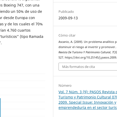
nes Boeing 747, con una
niendo un 50% de uso de
Publicado
rar desde Europa con
2009-09-13
s y de los cuales el 70%
rían 4.760 cuartos
Cómo citar
“turísticos” (tipo Ramada
Ascanio, A. (2009). Un problema analítico 
”.
disminuir el riesgo al invertir y promover.
Revista De Turismo Y Patrimonio Cultural
,
7
(3
527. https://doi.org/10.25145/j.pasos.2009
Más formatos de cita
Número
Vol. 7 Núm. 3 (9): PASOS Revista 
Turismo y Patrimonio Cultural 07(
2009. Special Issue: Innovación y
emprendeduría en el sector turís