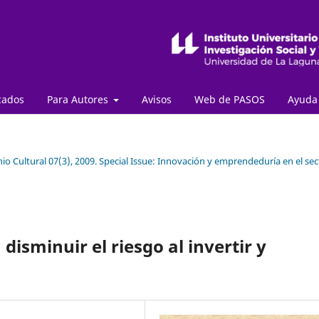
cados
Para Autores
Avisos
Web de PASOS
Ayud
io Cultural 07(3), 2009. Special Issue: Innovación y emprendeduría en el sec
disminuir el riesgo al invertir y