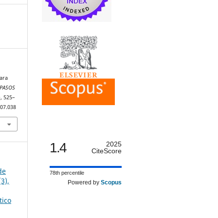
para
PASOS
), 525–
.07.038
1.4
2025
CiteScore
de
78th percentile
3),
Powered by
Scopus
tico