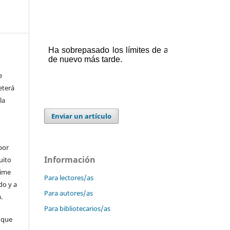
e
eterá
la
Enviar un artículo
por
Información
uito
time
Para lectores/as
do y a
Para autores/as
.
Para bibliotecarios/as
 que