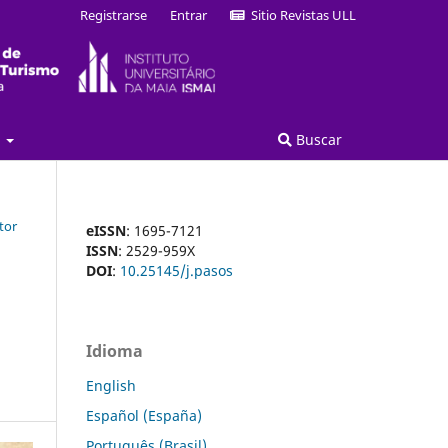
Registrarse
Entrar
Sitio Revistas ULL
a
Buscar
tor
eISSN
: 1695-7121
ISSN
: 2529-959X
DOI
:
10.25145/j.pasos
Idioma
English
Español (España)
Português (Brasil)