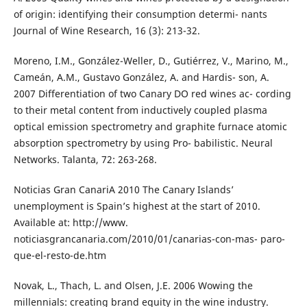
of origin: identifying their consumption determi- nants
Journal of Wine Research, 16 (3): 213-32.
Moreno, I.M., González-Weller, D., Gutiérrez, V., Marino, M.,
Cameán, A.M., Gustavo González, A. and Hardis- son, A.
2007 Differentiation of two Canary DO red wines ac- cording
to their metal content from inductively coupled plasma
optical emission spectrometry and graphite furnace atomic
absorption spectrometry by using Pro- babilistic. Neural
Networks. Talanta, 72: 263-268.
Noticias Gran CanariA 2010 The Canary Islands’
unemployment is Spain’s highest at the start of 2010.
Available at: http://www.
noticiasgrancanaria.com/2010/01/canarias-con-mas- paro-
que-el-resto-de.htm
Novak, L., Thach, L. and Olsen, J.E. 2006 Wowing the
millennials: creating brand equity in the wine industry.