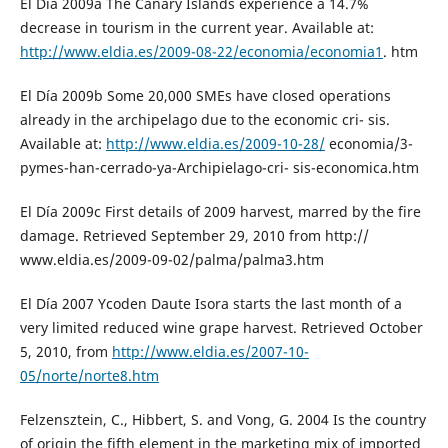
El Día 2009a The Canary Islands experience a 14.7%
decrease in tourism in the current year. Available at:
http://www.eldia.es/2009-08-22/economia/economia1
. htm
El Día 2009b Some 20,000 SMEs have closed operations
already in the archipelago due to the economic cri- sis.
Available at:
http://www.eldia.es/2009-10-28/
economia/3-
pymes-han-cerrado-ya-Archipielago-cri- sis-economica.htm
El Día 2009c First details of 2009 harvest, marred by the fire
damage. Retrieved September 29, 2010 from http://
www.eldia.es/2009-09-02/palma/palma3.htm
El Día 2007 Ycoden Daute Isora starts the last month of a
very limited reduced wine grape harvest. Retrieved October
5, 2010, from
http://www.eldia.es/2007-10-
05/norte/norte8.htm
Felzensztein, C., Hibbert, S. and Vong, G. 2004 Is the country
of origin the fifth element in the marketing mix of imported