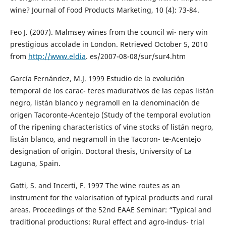
wine? Journal of Food Products Marketing, 10 (4): 73-84.
Feo J. (2007). Malmsey wines from the council wi- nery win
prestigious accolade in London. Retrieved October 5, 2010
from
http://www.eldia
. es/2007-08-08/sur/sur4.htm
García Fernández, M.J. 1999 Estudio de la evolución
temporal de los carac- teres madurativos de las cepas listán
negro, listán blanco y negramoll en la denominación de
origen Tacoronte-Acentejo (Study of the temporal evolution
of the ripening characteristics of vine stocks of listán negro,
listán blanco, and negramoll in the Tacoron- te-Acentejo
designation of origin. Doctoral thesis, University of La
Laguna, Spain.
Gatti, S. and Incerti, F. 1997 The wine routes as an
instrument for the valorisation of typical products and rural
areas. Proceedings of the 52nd EAAE Seminar: “Typical and
traditional productions: Rural effect and agro-indus- trial