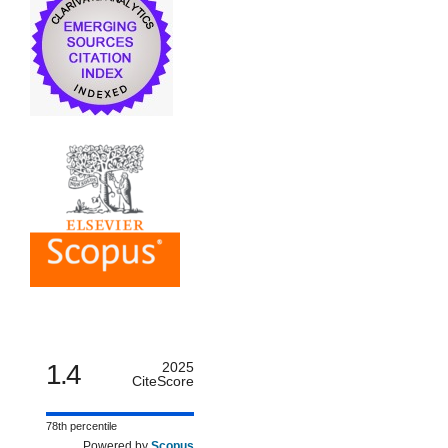
1.4
2025
CiteScore
78th percentile
Powered by
Scopus