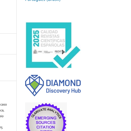
 caso
ca,
nio
75