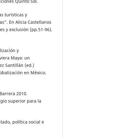
iciones Quinto Sol.
 turísticas y
as”. En Alicia Castellanos
s y exclusión (pp.51-96).
ización y
iviera Maya: un
z Santillán (ed.)
lobalización en México.
Barrera 2010.
gio superior para la
ado, política social e