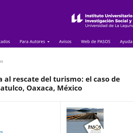
cados
Para Autores
Avisos
Web de PASOS
Ayud
os
 al rescate del turismo: el caso de
uatulco, Oaxaca, México
75