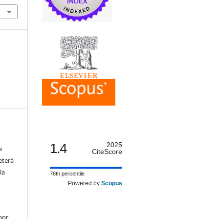
1.4
2025
e
CiteScore
eterá
la
78th percentile
Powered by
Scopus
por