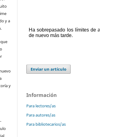
uito
time
do y a
.
 que
 o
er
Enviar un artículo
 nuevo
a
toría y
Información
Para lectores/as
Para autores/as
-
Para bibliotecarios/as
culo
ial