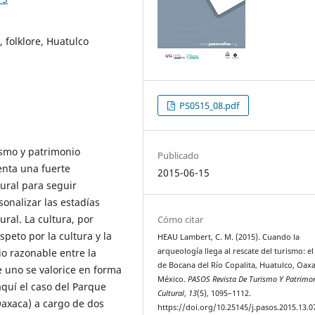
 folklore, Huatulco
PS0515_08.pdf
rismo y patrimonio
Publicado
enta una fuerte
2015-06-15
tural para seguir
sonalizar las estadías
ural. La cultura, por
Cómo citar
speto por la cultura y la
HEAU Lambert, C. M. (2015). Cuando la
o razonable entre la
arqueología llega al rescate del turismo: el
de Bocana del Río Copalita, Huatulco, Oaxa
ue uno se valorice en forma
México.
PASOS Revista De Turismo Y Patrimo
quí el caso del Parque
Cultural
,
13
(5), 1095–1112.
Oaxaca) a cargo de dos
https://doi.org/10.25145/j.pasos.2015.13.0