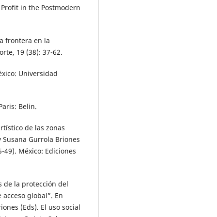
 Profit in the Postmodern
 frontera en la
te, 19 (38): 37-62.
éxico: Universidad
aris: Belin.
rtístico de las zonas
y Susana Gurrola Briones
45-49). México: Ediciones
 de la protección del
e acceso global”. En
ones (Eds). El uso social