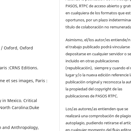
PASOS, RTPC de acceso abierto y grat
en cualquiera de los formatos que es
oportunos, por un plazo indetermina
título de colaboración no remunerada
Asimismo, el/los autor/es entiende/n
el trabajo publicado podrá vincularse
 / Oxford, Oxford
depositarse en cualquier servidor o s
incluido en otras publicaciones
aris :CRNS Editions.
(republicación), siempre y cuando el
lugar y/o la nueva edición referencie l
e et ses images, Paris :
publicación original y reconozca la au
la propiedad del copyright de las
publicaciones de PASOS RTPC.
in Mexico. Critical
 North Carolina:Duke
Los/as autores/as entienden que se
realizará una comprobación de plagio
autoplagio, pudiendo retirarse el artí
sm and Anthropology,
en cualquier momento del flujo editor