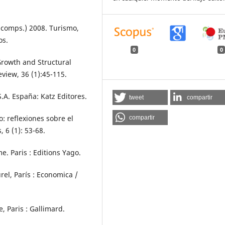
(comps.) 2008. Turismo,
os.
0
0
Growth and Structural
view, 36 (1):45-115.
.A. España: Katz Editores.
tweet
compartir
: reflexiones sobre el
compartir
 6 (1): 53-68.
e. Paris : Editions Yago.
rel, París : Economica /
, Paris : Gallimard.