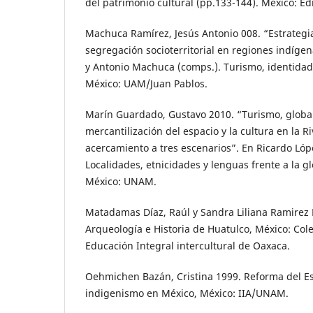
del patrimonio cultural (pp.133-144). México: Ed
Machuca Ramírez, Jesús Antonio 008. “Estrategias
segregación socioterritorial en regiones indígen
y Antonio Machuca (comps.). Turismo, identidade
México: UAM/Juan Pablos.
Marín Guardado, Gustavo 2010. “Turismo, global
mercantilización del espacio y la cultura en la R
acercamiento a tres escenarios”. En Ricardo Lópe
Localidades, etnicidades y lenguas frente a la g
México: UNAM.
Matadamas Díaz, Raúl y Sandra Liliana Ramirez 
Arqueología e Historia de Huatulco, México: Cole
Educación Integral intercultural de Oaxaca.
Oehmichen Bazán, Cristina 1999. Reforma del Est
indigenismo en México, México: IIA/UNAM.