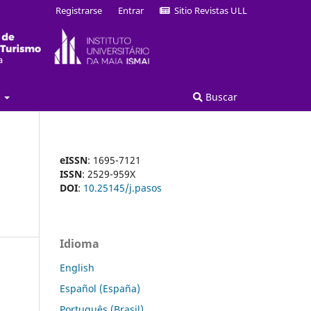
Registrarse
Entrar
Sitio Revistas ULL
a
Buscar
eISSN
: 1695-7121
ISSN
: 2529-959X
DOI
:
10.25145/j.pasos
Idioma
English
Español (España)
Português (Brasil)