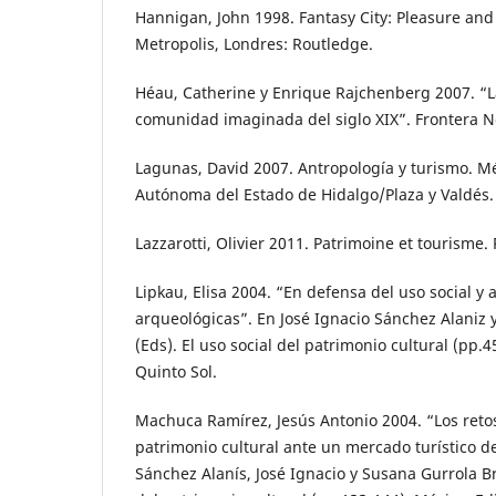
Hannigan, John 1998. Fantasy City: Pleasure and
Metropolis, Londres: Routledge.
Héau, Catherine y Enrique Rajchenberg 2007. “La
comunidad imaginada del siglo XIX”. Frontera Nor
Lagunas, David 2007. Antropología y turismo. M
Autónoma del Estado de Hidalgo/Plaza y Valdés.
Lazzarotti, Olivier 2011. Patrimoine et tourisme. P
Lipkau, Elisa 2004. “En defensa del uso social y a
arqueológicas”. En José Ignacio Sánchez Alaniz 
(Eds). El uso social del patrimonio cultural (pp.
Quinto Sol.
Machuca Ramírez, Jesús Antonio 2004. “Los retos
patrimonio cultural ante un mercado turístico d
Sánchez Alanís, José Ignacio y Susana Gurrola Bri