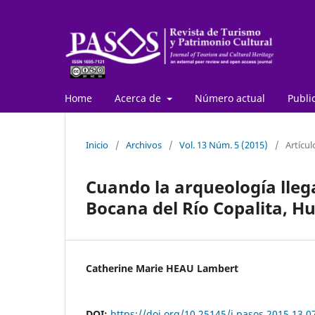
Home
Acerca de
Número actual
Publi
Inicio
/
Archivos
/
Vol. 13 Núm. 5 (2015)
/
Artícul
Cuando la arqueología llega
Bocana del Río Copalita, H
Catherine Marie HEAU Lambert
DOI:
https://doi.org/10.25145/j.pasos.2015.13.0