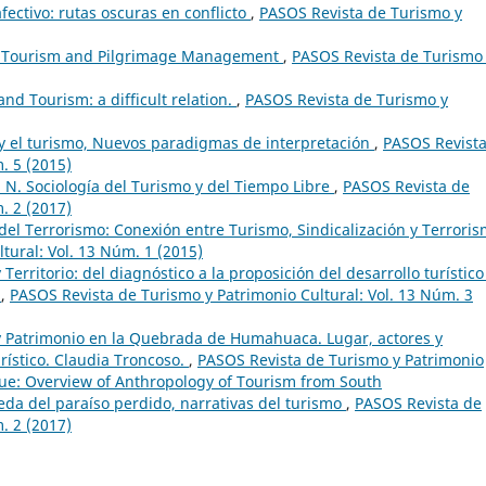
fectivo: rutas oscuras en conflicto
,
PASOS Revista de Turismo y
s Tourism and Pilgrimage Management
,
PASOS Revista de Turismo
nd Tourism: a difficult relation.
,
PASOS Revista de Turismo y
 y el turismo, Nuevos paradigmas de interpretación
,
PASOS Revist
. 5 (2015)
 N. Sociología del Turismo y del Tiempo Libre
,
PASOS Revista de
. 2 (2017)
 del Terrorismo: Conexión entre Turismo, Sindicalización y Terrori
tural: Vol. 13 Núm. 1 (2015)
Territorio: del diagnóstico a la proposición del desarrollo turístico
.
,
PASOS Revista de Turismo y Patrimonio Cultural: Vol. 13 Núm. 3
 Patrimonio en la Quebrada de Humahuaca. Lugar, actores y
urístico. Claudia Troncoso.
,
PASOS Revista de Turismo y Patrimonio
ssue: Overview of Anthropology of Tourism from South
da del paraíso perdido, narrativas del turismo
,
PASOS Revista de
. 2 (2017)