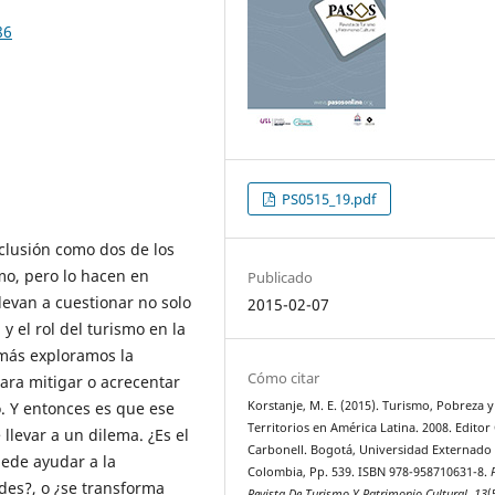
86
PS0515_19.pdf
nclusión como dos de los
mo, pero lo hacen en
Publicado
llevan a cuestionar no solo
2015-02-07
 el rol del turismo en la
emás exploramos la
Cómo citar
para mitigar o acrecentar
. Y entonces es que ese
Korstanje, M. E. (2015). Turismo, Pobreza y
Territorios en América Latina. 2008. Editor
llevar a un dilema. ¿Es el
Carbonell. Bogotá, Universidad Externado
ede ayudar a la
Colombia, Pp. 539. ISBN 978-958710631-8.
des?, o ¿se transforma
Revista De Turismo Y Patrimonio Cultural
,
13
(