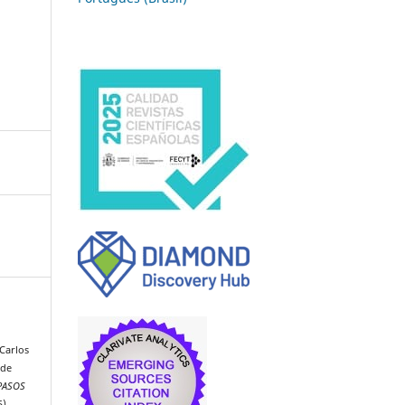
 Carlos
 de
PASOS
5),