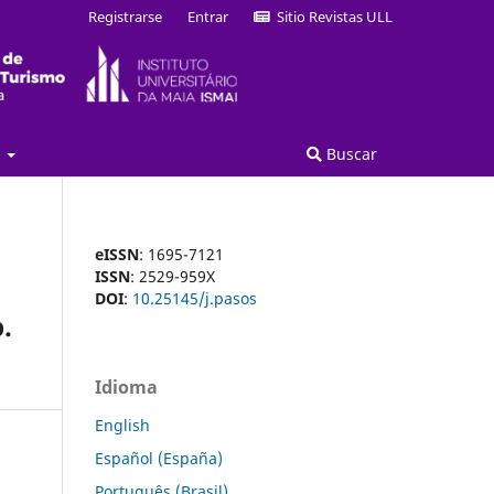
Registrarse
Entrar
Sitio Revistas ULL
a
Buscar
eISSN
: 1695-7121
ISSN
: 2529-959X
DOI
:
10.25145/j.pasos
.
Idioma
English
Español (España)
Português (Brasil)