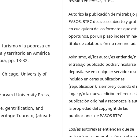
revisión en PASOS, RTPC.
Autorizo la publicación de mi trabajo 
PASOS, RTPC de acceso abierto y grat
en cualquiera de los formatos que es
oportunos, por un plazo indetermina
título de colaboración no remunerada
l turismo y la pobreza en
 y territorio en América
Asimismo, el/los autor/es entiende/n
ia, pp. 13-32.
el trabajo publicado podrá vincularse
depositarse en cualquier servidor o s
c. Chicago, University of
incluido en otras publicaciones
(republicación), siempre y cuando el
lugar y/o la nueva edición referencie l
Harvard University Press.
publicación original y reconozca la au
e, gentrification, and
la propiedad del copyright de las
Heritage Tourism, (ahead-
publicaciones de PASOS RTPC.
Los/as autores/as entienden que se
realizará una comprobación de plagio