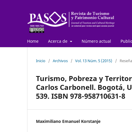
Home
Acerca de
Número actual
Publi
Inicio
/
Archivos
/
Vol. 13 Núm. 5 (2015)
/
Reseña
Turismo, Pobreza y Territor
Carlos Carbonell. Bogotá, 
539. ISBN 978-958710631-8
Maximiliano Emanuel Korstanje