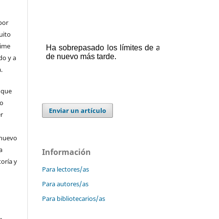
por
uito
time
do y a
.
 que
 o
Enviar un artículo
er
 nuevo
a
Información
toría y
Para lectores/as
Para autores/as
Para bibliotecarios/as
-