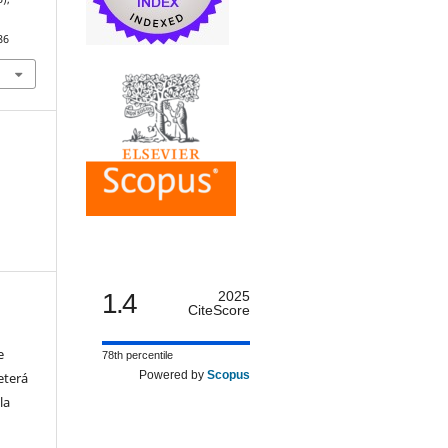
86
1.4
2025
CiteScore
e
78th percentile
Powered by
Scopus
eterá
la