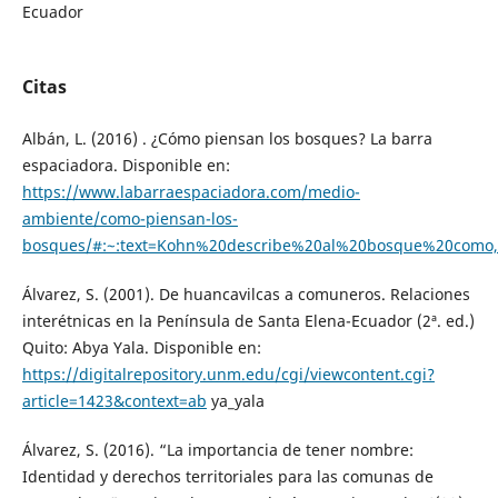
Ecuador
Citas
Albán, L. (2016) . ¿Cómo piensan los bosques? La barra
espaciadora. Disponible en:
https://www.labarraespaciadora.com/medio-
ambiente/como-piensan-los-
bosques/#:~:text=Kohn%20describe%20al%20bosque%20como,
Álvarez, S. (2001). De huancavilcas a comuneros. Relaciones
interétnicas en la Península de Santa Elena-Ecuador (2ª. ed.)
Quito: Abya Yala. Disponible en:
https://digitalrepository.unm.edu/cgi/viewcontent.cgi?
article=1423&context=ab
ya_yala
Álvarez, S. (2016). “La importancia de tener nombre:
Identidad y derechos territoriales para las comunas de