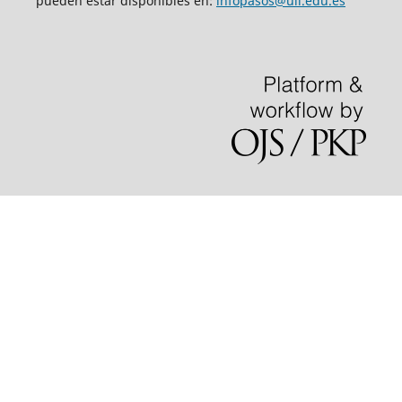
pueden estar disponibles en:
infopasos@ull.edu.es