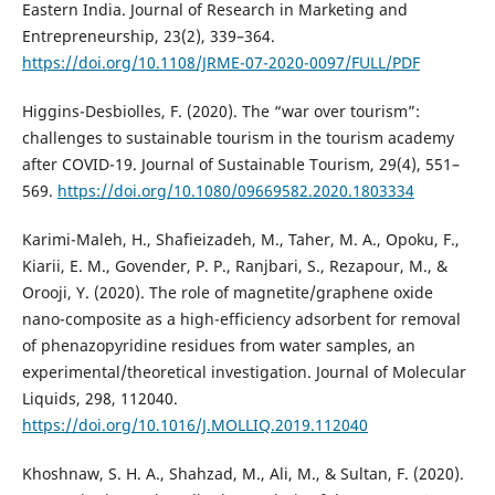
Eastern India. Journal of Research in Marketing and
Entrepreneurship, 23(2), 339–364.
https://doi.org/10.1108/JRME-07-2020-0097/FULL/PDF
Higgins-Desbiolles, F. (2020). The “war over tourism”:
challenges to sustainable tourism in the tourism academy
after COVID-19. Journal of Sustainable Tourism, 29(4), 551–
569.
https://doi.org/10.1080/09669582.2020.1803334
Karimi-Maleh, H., Shafieizadeh, M., Taher, M. A., Opoku, F.,
Kiarii, E. M., Govender, P. P., Ranjbari, S., Rezapour, M., &
Orooji, Y. (2020). The role of magnetite/graphene oxide
nano-composite as a high-efficiency adsorbent for removal
of phenazopyridine residues from water samples, an
experimental/theoretical investigation. Journal of Molecular
Liquids, 298, 112040.
https://doi.org/10.1016/J.MOLLIQ.2019.112040
Khoshnaw, S. H. A., Shahzad, M., Ali, M., & Sultan, F. (2020).