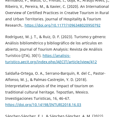
Remoaldo, P., Matos, O., Freitas, I., Gôja, R., Araújo Alves, J.,
Ribeiro, V., Pereira, M., & Xavier, C. (2020). An International
Overview of Certified Practices in Creative Tourism in Rural
and Urban Territories. Journal of Hospitality & Tourism
Research,.
https://doi.org/10.1177/1096348020950792
Rodríguez, M. J. T., & Ruiz, D. F. (2023). Turismo y género:
Análisis bibliométrico y bibliográfico de los artículos en
abierto. Journal of Tourism Analysis: Revista de Análisis
Turístico (JTA), 30(1).
https://analisis-
turistico.aecit.org/index.php/AECIT/article/view/412
Saldaña-Ortega, O. A., Serrano-Barquín, R. del C., Pastor-
Alfonso, M. J., & Palmas-Castrejón, Y. D. (2018).
Interpretative analysis of the impact of tourism on
traditional cultural heritage. Tepoztlan, Mexico.
Investigaciones Turisticas, 16, 46–67.
https://doi.org/10.14198/INTURI2018.16.03
Sánchez-Sánchez, F. J., & Sánchez-Sánchez, A. M. (2022).