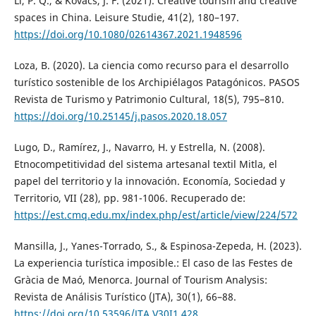
Li, P. Q., & Kovacs, J. F. (2021). Creative tourism and creative
spaces in China. Leisure Studie, 41(2), 180–197.
https://doi.org/10.1080/02614367.2021.1948596
Loza, B. (2020). La ciencia como recurso para el desarrollo
turístico sostenible de los Archipiélagos Patagónicos. PASOS
Revista de Turismo y Patrimonio Cultural, 18(5), 795–810.
https://doi.org/10.25145/j.pasos.2020.18.057
Lugo, D., Ramírez, J., Navarro, H. y Estrella, N. (2008).
Etnocompetitividad del sistema artesanal textil Mitla, el
papel del territorio y la innovación. Economía, Sociedad y
Territorio, VII (28), pp. 981-1006. Recuperado de:
https://est.cmq.edu.mx/index.php/est/article/view/224/572
Mansilla, J., Yanes-Torrado, S., & Espinosa-Zepeda, H. (2023).
La experiencia turística imposible.: El caso de las Festes de
Gràcia de Maó, Menorca. Journal of Tourism Analysis:
Revista de Análisis Turístico (JTA), 30(1), 66–88.
https://doi.org/10.53596/JTA.V30I1.428