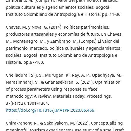
Zambrano, M. (Comps.) El valor del patrimonio: mercado,
política culturales y agenciamientos sociales, Bogotá:
Instituto Colombiano de Antropología e Historia, pp. 11-36.
Chaves, M. y Nova, G. (2014). Políticas patrimoniales,
productores artesanales y economías de futuro. En Chaves,
M., Montenegro, M., y Zambrano, M. (Comps.) El valor del
patrimonio: mercado, política culturales y agenciamientos
sociales, Bogotá: Instituto Colombiano de Antropología e
Historia, pp.67-100.
Chelladurai, S. J. S., Murugan, K., Ray, A. P., Upadhyaya, M.,
Narasimharaj, V., & Gnanasekaran, S. (2021). Optimization
of process parameters using response surface
methodology: A review. Materials Today: Proceedings,
37(Part 2), 1301–1304.
https://doi.org/10.1016/J.MATPR.2020.06.466
Chirakranont, R., & Sakdiyakorn, M. (2022). Conceptualizing
meaningful tourism experiences: Case study of a small craft