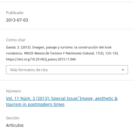
Publicado
2013-07-03
Cómo citar
Gastal, S. (2013). Imagen, paisaje y turismo: la construcción del look
romántico.
PASOS Revista De Turismo Y Patrimonio Cultural
,
11
(3), 123–133.
https://doi.org/10.25145/j.pasos.2013.11.044
Más formatos de cita
Número
Vol. 11 Núm. 3 (2013): Special Issue```````````````````````````````````````````````: Image, aesthetic &
tourism in postmodern times
Sección
Artículos