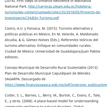
(2014). First Steps to Enhance Resilience in Machalilla
National Park.
http://carreras.uleam.edu.ec/hoteleria-
turismo/wp-content/uploads/sites/35/2018/05/Proyecto-de-
Investigaci%C3%B3n-Turismo.pdf
Castro, A.U. y Fonseca, M. (2015). Turismo alternativo y
políticas públicas en México. En M. Velarde, A. Maldonado
Alcudia, & G. Gómez-Nieves (Eds.), Referentes teóricos del
turismo alternativo. Enfoque en comunidades rurales.
Ciudad de México: Universidad de Guadalajara/Juan Pablos
editores.
Consejo Municipal de Desarrollo Rural Sustentable (2013).
Plan de Desarrollo Municipal Capulálpam de Méndez.
SAGARPA. Descargado de
https://www.finanzasoaxaca.gob.mx/pdf/inversion_publica/pm
Cutter, S. L., Barnes, L., Berry, M., Burton, C., Evans, E., Tate,
E., y otros. (2008). A place-based model for understanding
community resilience to natural disasters. Global