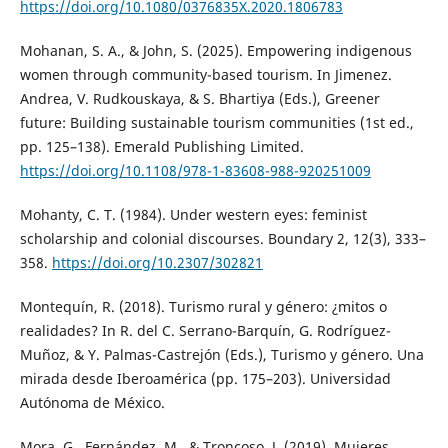
https://doi.org/10.1080/0376835X.2020.1806783
Mohanan, S. A., & John, S. (2025). Empowering indigenous
women through community-based tourism. In Jimenez.
Andrea, V. Rudkouskaya, & S. Bhartiya (Eds.), Greener
future: Building sustainable tourism communities (1st ed.,
pp. 125–138). Emerald Publishing Limited.
https://doi.org/10.1108/978-1-83608-988-920251009
Mohanty, C. T. (1984). Under western eyes: feminist
scholarship and colonial discourses. Boundary 2, 12(3), 333–
358.
https://doi.org/10.2307/302821
Montequín, R. (2018). Turismo rural y género: ¿mitos o
realidades? In R. del C. Serrano-Barquín, G. Rodríguez-
Muñoz, & Y. Palmas-Castrejón (Eds.), Turismo y género. Una
mirada desde Iberoamérica (pp. 175–203). Universidad
Autónoma de México.
Mora, G., Fernández, M., & Troncoso, J. (2019). Mujeres