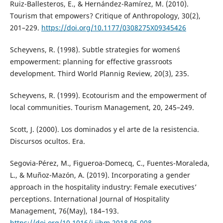
Ruiz-Ballesteros, E., & Hernández-Ramírez, M. (2010).
Tourism that empowers? Critique of Anthropology, 30(2),
201–229.
https://doi.org/10.1177/0308275X09345426
Scheyvens, R. (1998). Subtle strategies for women´s
empowerment: planning for effective grassroots
development. Third World Plannig Review, 20(3), 235.
Scheyvens, R. (1999). Ecotourism and the empowerment of
local communities. Tourism Management, 20, 245–249.
Scott, J. (2000). Los dominados y el arte de la resistencia.
Discursos ocultos. Era.
Segovia-Pérez, M., Figueroa-Domecq, C., Fuentes-Moraleda,
L., & Muñoz-Mazón, A. (2019). Incorporating a gender
approach in the hospitality industry: Female executives’
perceptions. International Journal of Hospitality
Management, 76(May), 184–193.
https://doi.org/10.1016/j.ijhm.2018.05.008