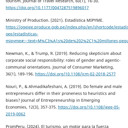
tourism. Journal of Travel Research, 60(1), 16-30.
https://doi.org/10.1177/0047287519896017
Ministry of Production. (2021). Estadística MIPYME.
https://ogeiee.produce.gob.pe/index.php/en/shortcode/estadis
oee/estadisticas-
mipyme#:~:text=M%C3%A1s%20de%202%2C1%20millones,p
Newman, K., & Trump, R. (2019). Reducing skepticism about
corporate social responsibility: roles of gender and agentic-
communal orientations. Journal of Consumer Marketing,
36(1), 189-196.
https://doi.org/10.1108/jcm-02-2018-2577
Nouri, P., & Ahmadikafeshani, A. (2019). Do female and male
entrepreneurs differ in their proneness to heuristics and
biases? Journal of Entrepreneurship in Emerging
Economies, 12(3), 357-375.
https://doi.org/10.1108/jeee-05-
2019-0062
PromPeru. (2024). El turismo, un motor para la fuerza