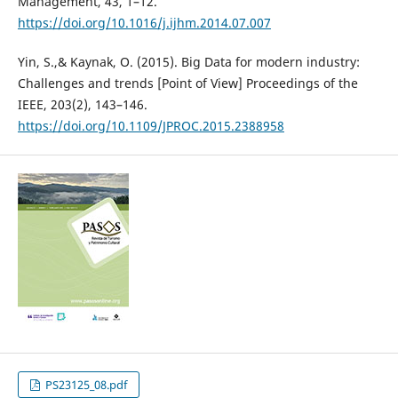
Management, 43, 1–12.
https://doi.org/10.1016/j.ijhm.2014.07.007
Yin, S.,& Kaynak, O. (2015). Big Data for modern industry:
Challenges and trends [Point of View] Proceedings of the
IEEE, 203(2), 143–146.
https://doi.org/10.1109/JPROC.2015.2388958
PS23125_08.pdf