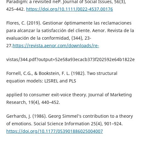
Paradigm: a revisited neP. Journal of Social Issues, 56(3),
425–442.
https://doi.org/10.1111/0022-4537.00176
Flores, C. (2019). Gestionar óptimamente las reclamaciones
para alcanzar la satisfacción del cliente. Aenor. Revista de la
evaluación de la conformidad, (344), 23-
27.
https://revista.aenor.com/downloads/re-
vistas/344.pdf?output=52e58a93ecacb373f202592e64b1822e
Fornell, C.G., & Bookstein, F. L. (1982). Two structural
equation models: LISREL and PLS
applied to consumer exit-voice theory. Journal of Marketing
Research, 19(4), 440–452.
Gerhards, J. (1986). Georg Simmel’s contribution to a theory
of emotions. Social Science Information 25(4), 901–924.
https://doi.org/10.1177/053901886025004007