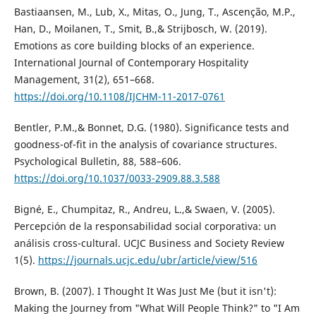
Bastiaansen, M., Lub, X., Mitas, O., Jung, T., Ascenção, M.P.,
Han, D., Moilanen, T., Smit, B.,& Strijbosch, W. (2019).
Emotions as core building blocks of an experience.
International Journal of Contemporary Hospitality
Management, 31(2), 651–668.
https://doi.org/10.1108/IJCHM-11-2017-0761
Bentler, P.M.,& Bonnet, D.G. (1980). Significance tests and
goodness-of-fit in the analysis of covariance structures.
Psychological Bulletin, 88, 588–606.
https://doi.org/10.1037/0033-2909.88.3.588
Bigné, E., Chumpitaz, R., Andreu, L.,& Swaen, V. (2005).
Percepción de la responsabilidad social corporativa: un
análisis cross-cultural. UCJC Business and Society Review
1(5).
https://journals.ucjc.edu/ubr/article/view/516
Brown, B. (2007). I Thought It Was Just Me (but it isn't):
Making the Journey from "What Will People Think?" to "I Am