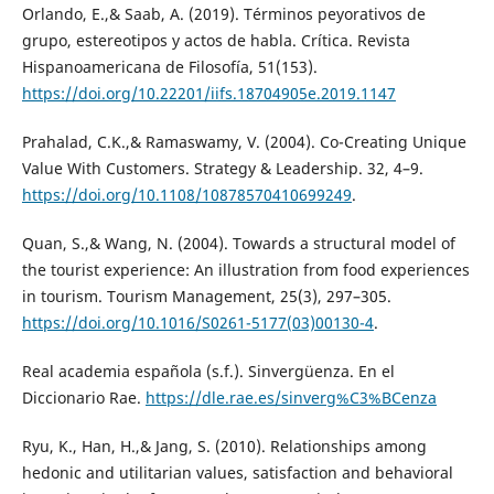
Orlando, E.,& Saab, A. (2019). Términos peyorativos de
grupo, estereotipos y actos de habla. Crítica. Revista
Hispanoamericana de Filosofía, 51(153).
https://doi.org/10.22201/iifs.18704905e.2019.1147
Prahalad, C.K.,& Ramaswamy, V. (2004). Co-Creating Unique
Value With Customers. Strategy & Leadership. 32, 4–9.
https://doi.org/10.1108/10878570410699249
.
Quan, S.,& Wang, N. (2004). Towards a structural model of
the tourist experience: An illustration from food experiences
in tourism. Tourism Management, 25(3), 297–305.
https://doi.org/10.1016/S0261-5177(03)00130-4
.
Real academia española (s.f.). Sinvergüenza. En el
Diccionario Rae.
https://dle.rae.es/sinverg%C3%BCenza
Ryu, K., Han, H.,& Jang, S. (2010). Relationships among
hedonic and utilitarian values, satisfaction and behavioral