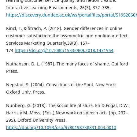
learning outcome, service quality, and hedonic value.
Interactive Learning Environments, 26(3), 372–385.
https://discovery.dundee.ac.uk/ws/portalfiles/portal/51952060
Kincl, T.,& Štrach, P. (2018). Gender differences in online
customer satisfaction: the asymmetric and nonlinear effect.
Services Marketing Quarterly,39(3), 157–
174.
https://doi.org/10.1080/15332969.2018.1471954
Nathanson, D. L. (1987). The many faces of shame. Guilford
Press.
Nepstad, S. (2004). Convictions of the Soul. New York:
Oxford Univ. Press.
Nunberg, G. (2018). The social life of slurs. En D.Fogal, D.W.
Harris y M. Moss, (Eds.),New work on speech acts (pp. 237–
295). Oxford University Press.
https://doi.org/10.1093/oso/9780198738831.003.0010