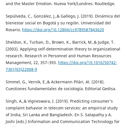
and the Master Emotion. Nueva York/Londres: Routledge.
Sepúlveda, C., González, J.,& Gallego, J. (2019). Dinámica del
bienestar social en Bogotá y su región. Universidad del
Rosario.
https://doi.org/10.12804/cc9789587843620
Sheldon, K., Turban, D., Brown, K., Barrick, M.,& Judge, T.
(2003). Applying self-determination theory to organizational
research. Research in Personnel and Human Resources
Management, 22, 357–393.
https://doi.org/10.1016/S0742-
7301(03)22008-9
Simmel, G., Vernik, E.,& Ackermann Pilári, Al. (2018).
Cuestiones fundamentales de sociología. Editorial Gedisa.
Singh, A.,& Vigneswara, I. (2019). Predicting consumer’s
complaint behavior in telecom services: an empirical study
of India, Sri Lanka and Bangladesh. En S. Satapathy y A.
Joshi (eds.) Information and Communication Technology for